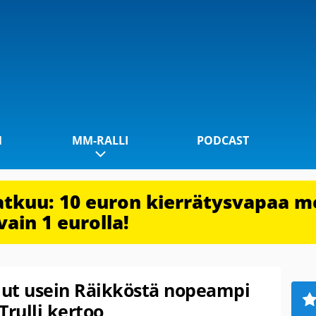
1
MM-RALLI
PODCAST
jatkuu: 10 euron kierrätysvapaa m
vain 1 eurolla!
llut usein Räikköstä nopeampi
Trulli kertoo