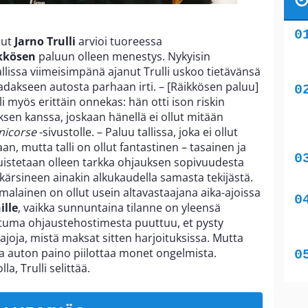
nut
Jarno Trulli
arvioi tuoreessa
kkösen
paluun olleen menestys. Nykyisin
llissa viimeisimpänä ajanut Trulli uskoo tietävänsä
adakseen autosta parhaan irti. – [Räikkösen paluu]
oli myös erittäin onnekas: hän otti ison riskin
en kanssa, joskaan hänellä ei ollut mitään
icorse
-sivustolle. – Paluu tallissa, joka ei ollut
n, mutta talli on ollut fantastinen – tasainen ja
 muistetaan olleen tarkka ohjauksen sopivuudesta
kärsineen ainakin alkukaudella samasta tekijästä.
malainen on ollut usein altavastaajana aika-ajoissa
ille
, vaikka sunnuntaina tilanne on yleensä
ntuma ohjaustehostimesta puuttuu, et pysty
joja, mistä maksat sitten harjoituksissa. Mutta
lla auton paino piilottaa monet ongelmista.
a, Trulli selittää.