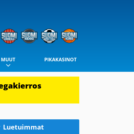
MUUT
PIKAKASINOT
egakierros
Luetuimmat