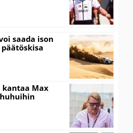
voi saada ison
 päätöskisa
i kantaa Max
ohuhuihin