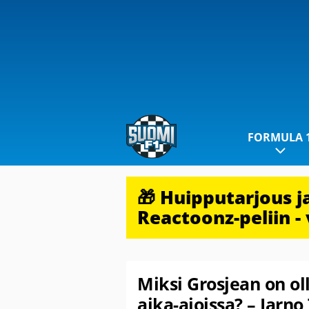
FORMULA 
🎁 Huipputarjous 
Reactoonz-peliin - 
Miksi Grosjean on o
aika-ajoissa? – Jarno 