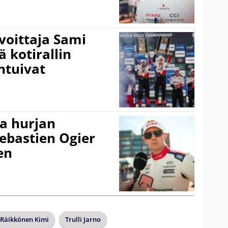
voittaja Sami
ä kotirallin
ntuivat
a hurjan
ebastien Ogier
en
Räikkönen Kimi
Trulli Jarno