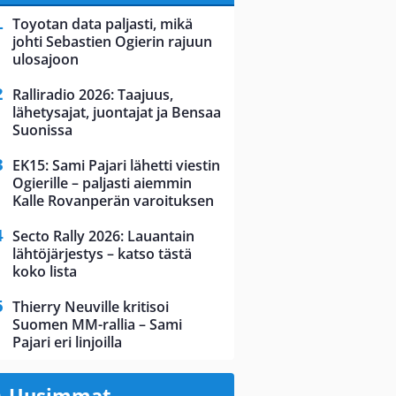
Toyotan data paljasti, mikä
johti Sebastien Ogierin rajuun
ulosajoon
Ralliradio 2026: Taajuus,
lähetysajat, juontajat ja Bensaa
Suonissa
EK15: Sami Pajari lähetti viestin
Ogierille – paljasti aiemmin
Kalle Rovanperän varoituksen
Secto Rally 2026: Lauantain
lähtöjärjestys – katso tästä
koko lista
Thierry Neuville kritisoi
Suomen MM-rallia – Sami
Pajari eri linjoilla
Uusimmat