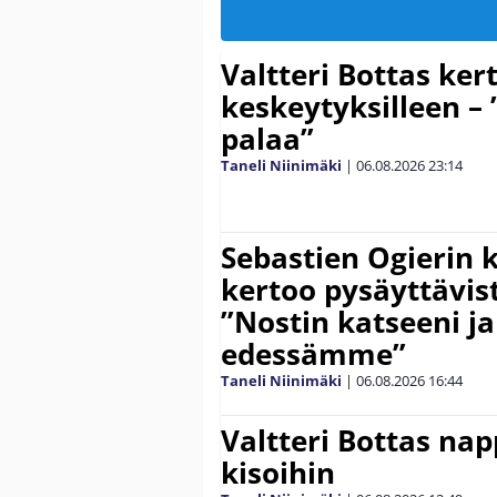
Valtteri Bottas ker
keskeytyksilleen – 
palaa”
Taneli Niinimäki
|
06.08.2026
23:14
Sebastien Ogierin 
kertoo pysäyttävist
”Nostin katseeni j
edessämme”
Taneli Niinimäki
|
06.08.2026
16:44
Valtteri Bottas na
kisoihin