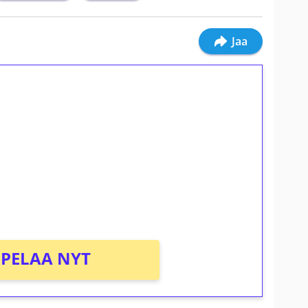
Jaa
ilmaiskierroksia ilman
osta Tuohi 1000 -peliin (arvo 0,20€ per
PELAA NYT