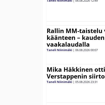
Taneli Niinimäki
|
06.08.2026
12:49
Rallin MM-taistelu 
käänteen – kauden
vaakalaudalla
Taneli Niinimäki
|
06.08.2026
00:07
Mika Häkkinen ott
Verstappenin siirt
Taneli Niinimäki
|
05.08.2026
23:31