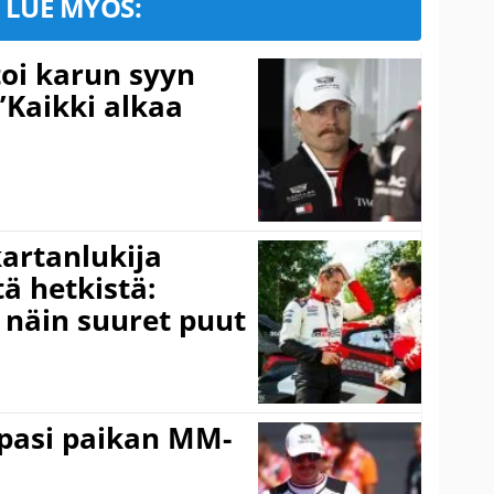
LUE MYÖS:
toi karun syyn
”Kaikki alkaa
kartanlukija
ä hetkistä:
a näin suuret puut
ppasi paikan MM-