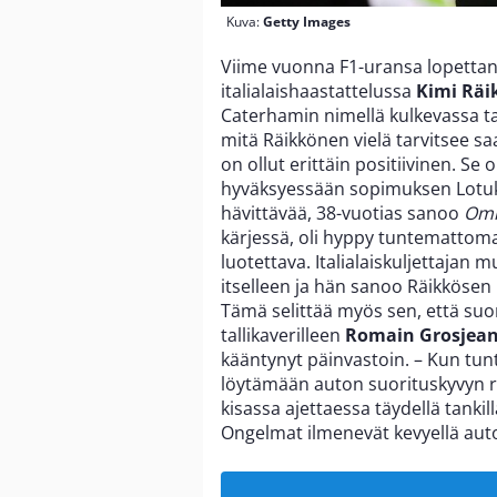
Kuva:
Getty Images
Viime vuonna F1-uransa lopetta
italialaishaastattelussa
Kimi Räi
Caterhamin nimellä kulkevassa ta
mitä Räikkönen vielä tarvitsee sa
on ollut erittäin positiivinen. Se 
hyväksyessään sopimuksen Lotuks
hävittävää, 38-vuotias sanoo
Omn
kärjessä, oli hyppy tuntemattomaa
luotettava. Italialaiskuljettajan
itselleen ja hän sanoo Räikkösen 
Tämä selittää myös sen, että suo
tallikaverilleen
Romain Grosjean
kääntynyt päinvastoin. – Kun tu
löytämään auton suorituskyvyn ra
kisassa ajettaessa täydellä tanki
Ongelmat ilmenevät kevyellä autoll