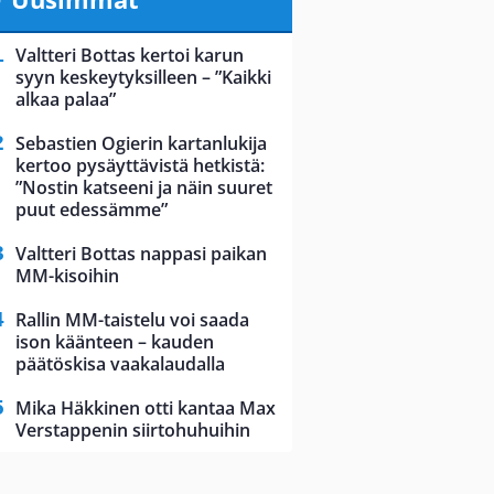
Valtteri Bottas kertoi karun
syyn keskeytyksilleen – ”Kaikki
alkaa palaa”
Sebastien Ogierin kartanlukija
kertoo pysäyttävistä hetkistä:
”Nostin katseeni ja näin suuret
puut edessämme”
Valtteri Bottas nappasi paikan
MM-kisoihin
Rallin MM-taistelu voi saada
ison käänteen – kauden
päätöskisa vaakalaudalla
Mika Häkkinen otti kantaa Max
Verstappenin siirtohuhuihin