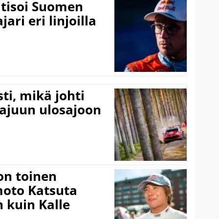
itisoi Suomen
ari eri linjoilla
ti, mikä johti
rajuun ulosajoon
on toinen
amoto Katsuta
 kuin Kalle