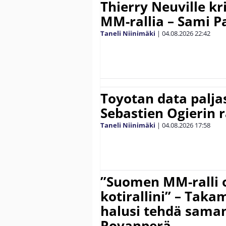
Thierry Neuville kr
MM-rallia – Sami Paj
Taneli Niinimäki
|
04.08.2026
22:42
Toyotan data paljas
Sebastien Ogierin 
Taneli Niinimäki
|
04.08.2026
17:58
”Suomen MM-ralli 
kotirallini” – Tak
halusi tehdä saman
Rovanperä