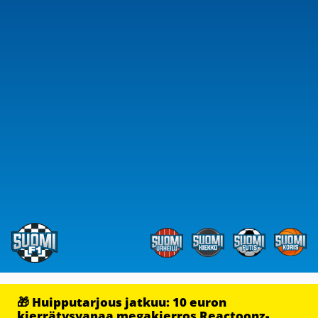
🎁 Huipputarjous jatkuu: 10 euron
kierrätysvapaa megakierros Reactoonz-