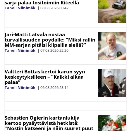
sarja palaa tositoimiin Kiteellä
Taneli Niinimäki
|
08.08.2026
00:42
Jari-Matti Latvala nostaa
turvallisuuden pöydälle: ”Miksi rallin
MM-sarjan pitäisi kilpailla siellä?”
Taneli Niinimäki
|
07.08.2026
22:26
Valtteri Bottas kertoi karun syyn
keskeytyksilleen – ”Kaikki alkaa
palaa”
Taneli Niinimäki
|
06.08.2026
23:14
Sebastien Ogierin kartanlukija
kertoo pysäyttävistä hetkistä:
”Nostin katseeni ja näin suuret puut