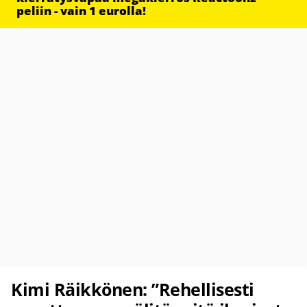
peliin - vain 1 eurolla!
Kimi Räikkönen: ”Rehellisesti