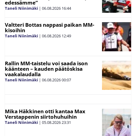
edessämme”
Taneli Niinimäki
|
06.08.2026
16:44
Valtteri Bottas nappasi paikan MM-
kisoihin
Taneli Niinimäki
|
06.08.2026
12:49
Rallin MM-taistelu voi saada ison
käänteen – kauden päätöskisa
vaakalaudalla
Taneli Niinimäki
|
06.08.2026
00:07
Mika Häkkinen otti kantaa Max
Verstappenin siirtohuhuihin
Taneli Niinimäki
|
05.08.2026
23:31