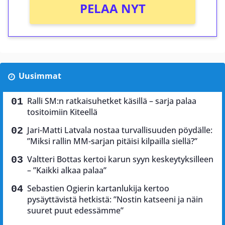
PELAA NYT
Uusimmat
Ralli SM:n ratkaisuhetket käsillä – sarja palaa
tositoimiin Kiteellä
Jari-Matti Latvala nostaa turvallisuuden pöydälle:
”Miksi rallin MM-sarjan pitäisi kilpailla siellä?”
Valtteri Bottas kertoi karun syyn keskeytyksilleen
– ”Kaikki alkaa palaa”
Sebastien Ogierin kartanlukija kertoo
pysäyttävistä hetkistä: ”Nostin katseeni ja näin
suuret puut edessämme”