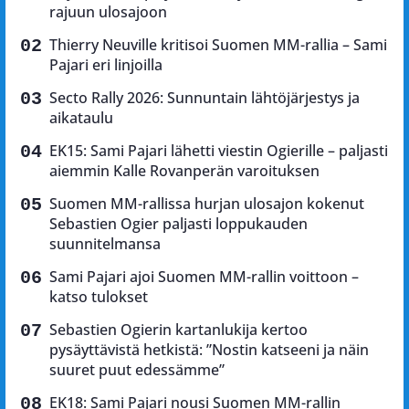
rajuun ulosajoon
Thierry Neuville kritisoi Suomen MM-rallia – Sami
Pajari eri linjoilla
Secto Rally 2026: Sunnuntain lähtöjärjestys ja
aikataulu
EK15: Sami Pajari lähetti viestin Ogierille – paljasti
aiemmin Kalle Rovanperän varoituksen
Suomen MM-rallissa hurjan ulosajon kokenut
Sebastien Ogier paljasti loppukauden
suunnitelmansa
Sami Pajari ajoi Suomen MM-rallin voittoon –
katso tulokset
Sebastien Ogierin kartanlukija kertoo
pysäyttävistä hetkistä: ”Nostin katseeni ja näin
suuret puut edessämme”
EK18: Sami Pajari nousi Suomen MM-rallin