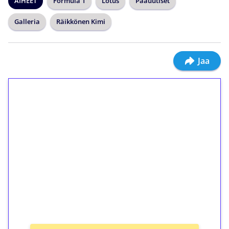
AIHEET
Formula 1
Lotus
Pääuutiset
Galleria
Räikkönen Kimi
Jaa
1€ = 10€ arvosta
ilmaiskierroksia ilman
kierrätystä!
Talleta 1€
Saat heti 50 ilmaiskierrosta Tuohi 1000 -
peliin (arvo 0,20€ per kierros)!
Ei kierrätysvaatimusta!