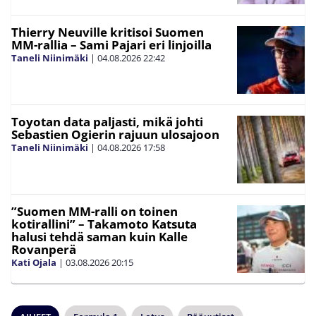
Thierry Neuville kritisoi Suomen
MM-rallia – Sami Pajari eri linjoilla
Taneli Niinimäki
|
04.08.2026
22:42
Toyotan data paljasti, mikä johti
Sebastien Ogierin rajuun ulosajoon
Taneli Niinimäki
|
04.08.2026
17:58
”Suomen MM-ralli on toinen
kotirallini” – Takamoto Katsuta
halusi tehdä saman kuin Kalle
Rovanperä
Kati Ojala
|
03.08.2026
20:15