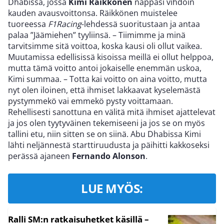
Dhabissa, jossa
Kimi Räikkönen
nappasi vihdoin
kauden avausvoittonsa. Räikkönen muistelee
tuoreessa
F1Racing
-lehdessä suoritustaan ja antaa
palaa ”Jäämiehen” tyyliinsä. – Tiimimme ja minä
tarvitsimme sitä voittoa, koska kausi oli ollut vaikea.
Muutamissa edellisissä kisoissa meillä ei ollut helppoa,
mutta tämä voitto antoi jokaiselle enemmän uskoa,
Kimi summaa. – Totta kai voitto on aina voitto, mutta
nyt olen iloinen, että ihmiset lakkaavat kyselemästä
pystymmekö vai emmekö pysty voittamaan.
Rehellisesti sanottuna en välitä mitä ihmiset ajattelevat
ja jos olen tyytyväinen tekemiseeni ja jos se on myös
tallini etu, niin sitten se on siinä. Abu Dhabissa Kimi
lähti neljännestä starttiruudusta ja päihitti kakkoseksi
perässä ajaneen
Fernando Alonson
.
LUE MYÖS:
Ralli SM:n ratkaisuhetket käsillä –