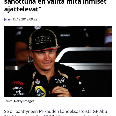
sanottuna en välitä mitä ihmiset
ajattelevat”
Jussi
15.12.2012
09:22
Kuva:
Getty Images
Se oli päättyneen F1-kauden kahdeksastoista GP Abu