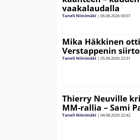
vaakalaudalla
Taneli Niinimäki
|
06.08.2026
00:07
Mika Häkkinen ott
Verstappenin siirt
Taneli Niinimäki
|
05.08.2026
23:31
Thierry Neuville kr
MM-rallia – Sami Paj
Taneli Niinimäki
|
04.08.2026
22:42