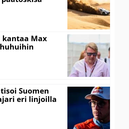
i kantaa Max
ohuhuihin
itisoi Suomen
ari eri linjoilla