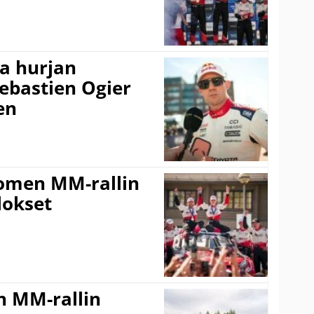
a hurjan
ebastien Ogier
en
uomen MM-rallin
lokset
n MM-rallin