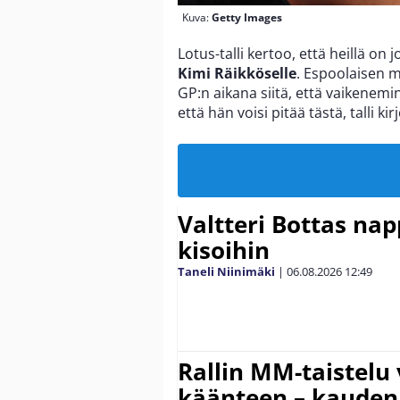
Kuva:
Getty Images
Lotus-talli kertoo, että heillä on j
Kimi Räikköselle
. Espoolaisen 
GP:n aikana siitä, että vaikenem
että hän voisi pitää tästä, talli ki
Valtteri Bottas na
kisoihin
Taneli Niinimäki
|
06.08.2026
12:49
Rallin MM-taistelu 
käänteen – kauden