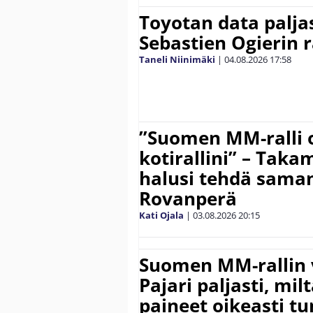
Toyotan data paljas
Sebastien Ogierin 
Taneli Niinimäki
|
04.08.2026
17:58
”Suomen MM-ralli 
kotirallini” – Tak
halusi tehdä saman
Rovanperä
Kati Ojala
|
03.08.2026
20:15
Suomen MM-rallin 
Pajari paljasti, milt
paineet oikeasti tu