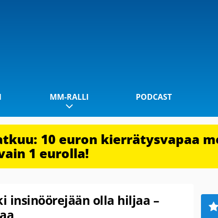
1
MM-RALLI
PODCAST
jatkuu: 10 euron kierrätysvapaa m
vain 1 eurolla!
 insinöörejään olla hiljaa –
laa