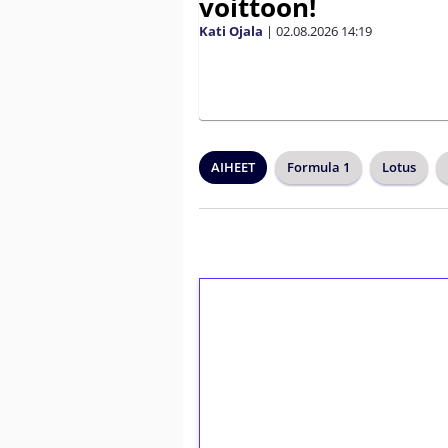
voittoon!
Kati Ojala
|
02.08.2026
14:19
AIHEET
Formula 1
Lotus
1€ = 10€ arvosta 
kierrätystä!
Talleta 1€
Saat heti 50 ilmaiskierr