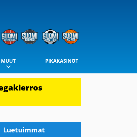
MUUT
PIKAKASINOT
egakierros
Luetuimmat