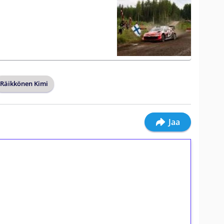
Räikkönen Kimi
Jaa
ilmaiskierroksia ilman
osta Tuohi 1000 -peliin (arvo 0,20€ per