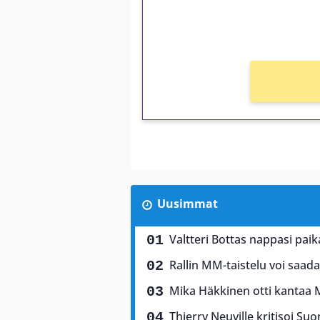
kierros)!
Ei kierrätysvaatimusta!
Uusimmat
Valtteri Bottas nappasi pai
Rallin MM-taistelu voi saad
Mika Häkkinen otti kantaa 
Thierry Neuville kritisoi Suo