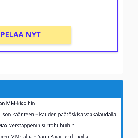
PELAA NYT
kan MM-kisoihin
a ison käänteen – kauden päätöskisa vaakalaudalla
Max Verstappenin siirtohuhuihin
men MM-rallia – Sami Pajari eri linjoilla