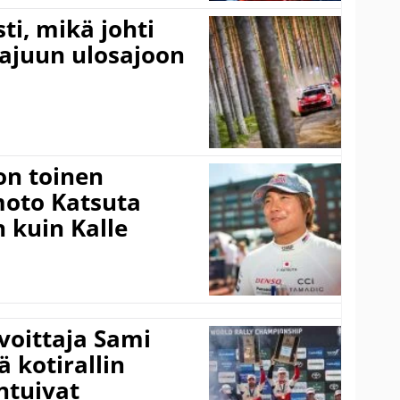
ti, mikä johti
rajuun ulosajoon
on toinen
amoto Katsuta
 kuin Kalle
voittaja Sami
ä kotirallin
ntuivat