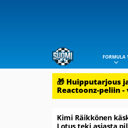
FORMULA 
🎁 Huipputarjous 
Reactoonz-peliin - 
Kimi Räikkönen käski
Lotus teki asiasta pi