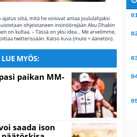
o ajatus siitä, mitä he voisivat antaa joululahjaksi
muistetaan ohjeistaneen insinöörejään Abu Dhabin
inen on kultaa. – Tässä on yksi idea… Me arvelimme,
rjoittaa twitterissään. Katso
kuva
(mute = äänetön).
LUE MYÖS:
ppasi paikan MM-
voi saada ison
 päätöskisa