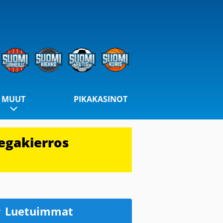
MUUT
PIKAKASINOT
egakierros
Luetuimmat