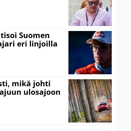
itisoi Suomen
ari eri linjoilla
ti, mikä johti
rajuun ulosajoon