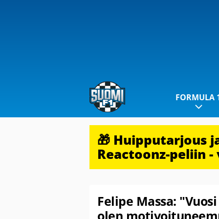
FORMULA 
🎁 Huipputarjous 
Reactoonz-peliin - 
Felipe Massa: "Vuosi 
olen motivoituneem