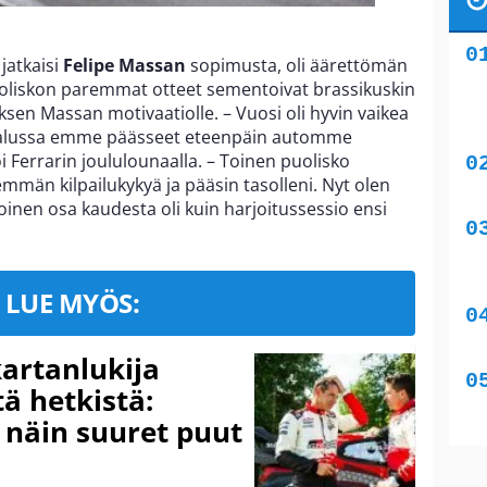
 jatkaisi
Felipe Massan
sopimusta, oli äärettömän
puoliskon paremmat otteet sementoivat brassikuskin
sen Massan motivaatiolle. – Vuosi oli hyvin vaikea
en alussa emme päässeet eteenpäin automme
 Ferrarin joululounaalla. – Toinen puolisko
nemmän kilpailukykyä ja pääsin tasolleni. Nyt olen
inen osa kaudesta oli kuin harjoitussessio ensi
LUE MYÖS:
kartanlukija
ä hetkistä:
a näin suuret puut