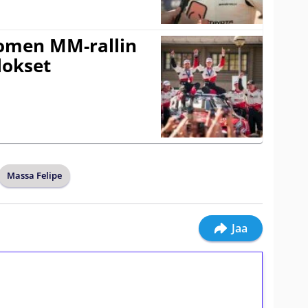
uomen MM-rallin
lokset
Massa Felipe
Jaa
ilmaiskierroksia ilman