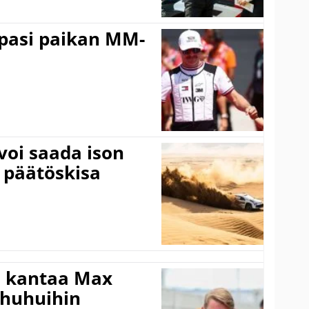
ppasi paikan MM-
voi saada ison
 päätöskisa
i kantaa Max
ohuhuihin