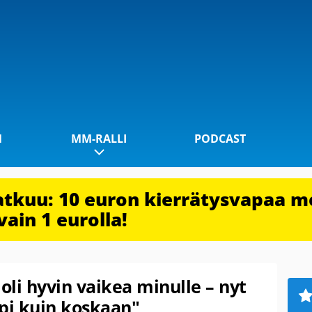
1
MM-RALLI
PODCAST
jatkuu: 10 euron kierrätysvapaa m
vain 1 eurolla!
oli hyvin vaikea minulle – nyt
pi kuin koskaan"