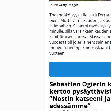
Kuva:
Getty Images
Todennäköisyys sille, että Ferrari
pieni. Mutta viime kauden jälki
jatkopahvin. Se antoi myös sysäyk
minulle, sillä varsinkaan kaud
kehittämisen kanssa, Massa sanoi
vuodesta oli jo erilainen: sain e
motivoituneempi kuin koskaan: to
vuoteen.
Sebastien Ogierin 
kertoo pysäyttävist
”Nostin katseeni j
edessämme”