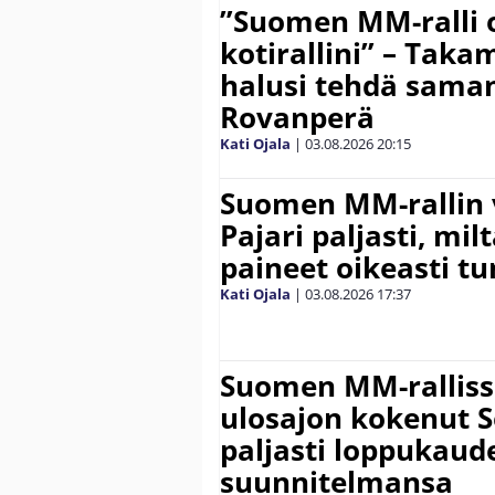
”Suomen MM-ralli 
kotirallini” – Tak
halusi tehdä saman
Rovanperä
Kati Ojala
|
03.08.2026
20:15
Suomen MM-rallin 
Pajari paljasti, milt
paineet oikeasti tu
Kati Ojala
|
03.08.2026
17:37
Suomen MM-ralliss
ulosajon kokenut S
paljasti loppukaud
suunnitelmansa