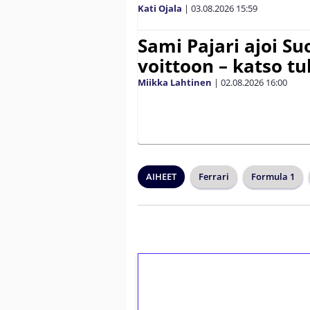
Kati Ojala
|
03.08.2026
15:59
Sami Pajari ajoi S
voittoon – katso tu
Miikka Lahtinen
|
02.08.2026
16:00
AIHEET
Ferrari
Formula 1
1€ = 10€ arvosta 
kierrätystä!