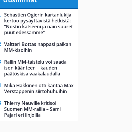
Sebastien Ogierin kartanlukija
kertoo pysäyttävistä hetkistä:
”Nostin katseeni ja näin suuret
puut edessämme”
Valtteri Bottas nappasi paikan
MM-kisoihin
Rallin MM-taistelu voi saada
ison käänteen – kauden
päätöskisa vaakalaudalla
Mika Häkkinen otti kantaa Max
Verstappenin siirtohuhuihin
Thierry Neuville kritisoi
Suomen MM-rallia – Sami
Pajari eri linjoilla