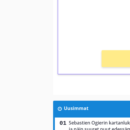
Talleta 1€
Saat heti 50 ilmaiskierr
kierros)!
Ei kierrätysvaatimusta!
Uusimmat
Sebastien Ogierin kartanluki
ja näin suuret puut edess