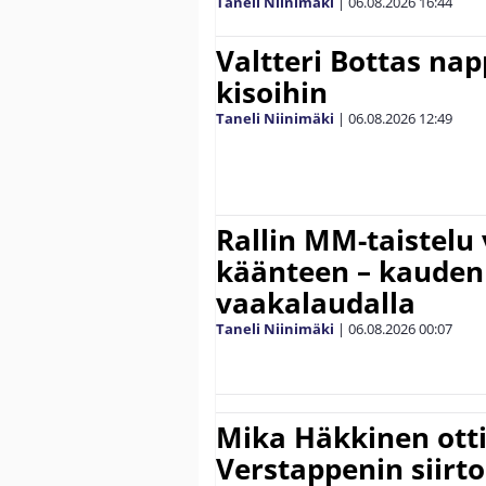
Taneli Niinimäki
|
06.08.2026
16:44
Valtteri Bottas na
kisoihin
Taneli Niinimäki
|
06.08.2026
12:49
Rallin MM-taistelu 
käänteen – kauden
vaakalaudalla
Taneli Niinimäki
|
06.08.2026
00:07
Mika Häkkinen ott
Verstappenin siirt