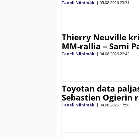
Taneli Niinimäki
|
05.08.2026
23:31
Thierry Neuville kr
MM-rallia – Sami Paj
Taneli Niinimäki
|
04.08.2026
22:42
Toyotan data paljas
Sebastien Ogierin 
Taneli Niinimäki
|
04.08.2026
17:58