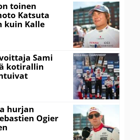
on toinen
amoto Katsuta
 kuin Kalle
voittaja Sami
ä kotirallin
ntuivat
a hurjan
ebastien Ogier
en