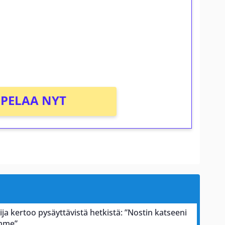
osta Tuohi 1000 -peliin (arvo 0,20€ per
PELAA NYT
ja kertoo pysäyttävistä hetkistä: ”Nostin katseeni
ämme”