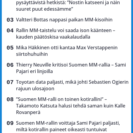
pysäyttävistä hetkistä: ”Nostin katseeni ja näin
suuret puut edessämme”
Valtteri Bottas nappasi paikan MM-kisoihin
Rallin MM-taistelu voi saada ison käänteen –
kauden päätöskisa vaakalaudalla
Mika Häkkinen otti kantaa Max Verstappenin
siirtohuhuihin
Thierry Neuville kritisoi Suomen MM-rallia – Sami
Pajari eri linjoilla
Toyotan data paljasti, mikä johti Sebastien Ogierin
rajuun ulosajoon
”Suomen MM-ralli on toinen kotirallini” –
Takamoto Katsuta halusi tehdä saman kuin Kalle
Rovanperä
Suomen MM-rallin voittaja Sami Pajari paljasti,
miltä kotirallin paineet oikeasti tuntuivat