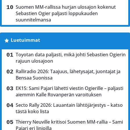
Suomen MM-rallissa hurjan ulosajon kokenut
Sebastien Ogier paljasti loppukauden
suunnitelmansa
Luetuimmat
Toyotan data paljasti, mikä johti Sebastien Ogierin
rajuun ulosajoon
Ralliradio 2026: Taajuus, lähetysajat, juontajat ja
Bensaa Suonissa
EK15: Sami Pajari lähetti viestin Ogierille – paljasti
aiemmin Kalle Rovanperän varoituksen
Secto Rally 2026: Lauantain lähtöjärjestys – katso
tästä koko lista
Thierry Neuville kritisoi Suomen MM-rallia – Sami
Pajari eri linjoilla