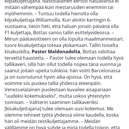
kilpakuljettajana. Nastolalainen kertoo haluavansa ei
mitään vähempää kuin mestaruuden enemmin tai
myöhemmin. – Tuntuu todella hienolta olla
kilpakuljettaja Williamsilla. Kun aloitin kartingin 6-
vuotiaana, tiesin heti, että haluan jonain päivänä olla
F1-kuljettaja, Bottas sanoo tallin esittelyvideossa. –
Minun päätavoitteeni on olla lopulta maailmanmestari,
tuore kisakuljettaja toteaa ykskantaan. Tallin toiselta
kisakuskilta,
Pastor Maldonadolta
, Bottas odottaa
tervettä haastetta. – Pastor tulee olemaan todella hyvä
tallikaveri, sillä hän ollut todella nopea tänä vuonna ja
saanut joitain upeita tuloksia: hän voitti Barcelonassa
ja on suoriutunut hyvin aika-ajoissa. On hyvä, että
voimme siis puskea tallia yhdessä eteenpäin.
Venezuelalainen puolestaan kuvailee aisapariaan
”uudeksi kokemukseksi”, mutta uskoo yhteistyön
toimivan. – Valtterin saaminen tallikaveriksi
[kisakuljettajana] tulee olemaan uusi kokemus. Me
olemme tehneet työtä yhdessä viime kaudella, koska
hän oli meidän testikuljettajamme. – Meidän
välillämme on hyvä suhde ja minä todella toivon, että