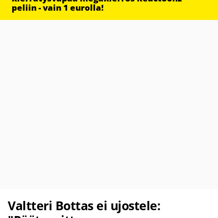
peliin - vain 1 eurolla!
Valtteri Bottas ei ujostele: