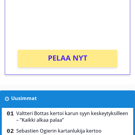
Talleta 1€
Saat heti 50 ilmaiskierrosta Tuohi 1000 -
peliin (arvo 0,20€ per kierros)!
Ei kierrätysvaatimusta!
PELAA NYT
Uusimmat
Valtteri Bottas kertoi karun syyn keskeytyksilleen
– ”Kaikki alkaa palaa”
Sebastien Ogierin kartanlukija kertoo