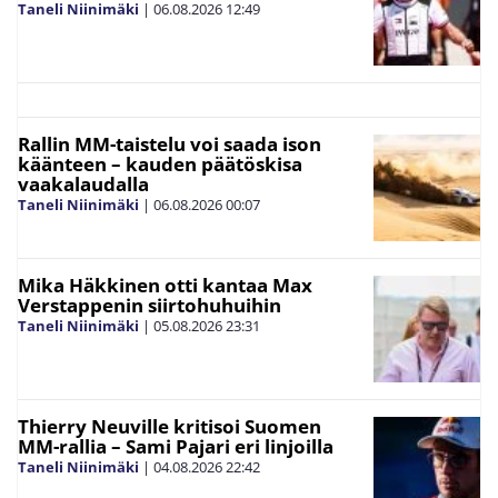
Taneli Niinimäki
|
06.08.2026
12:49
Rallin MM-taistelu voi saada ison
käänteen – kauden päätöskisa
vaakalaudalla
Taneli Niinimäki
|
06.08.2026
00:07
Mika Häkkinen otti kantaa Max
Verstappenin siirtohuhuihin
Taneli Niinimäki
|
05.08.2026
23:31
Thierry Neuville kritisoi Suomen
MM-rallia – Sami Pajari eri linjoilla
Taneli Niinimäki
|
04.08.2026
22:42