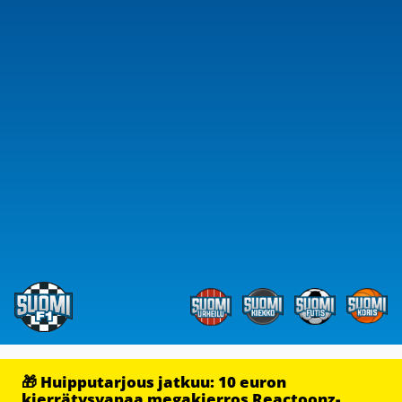
🎁 Huipputarjous jatkuu: 10 euron
kierrätysvapaa megakierros Reactoonz-