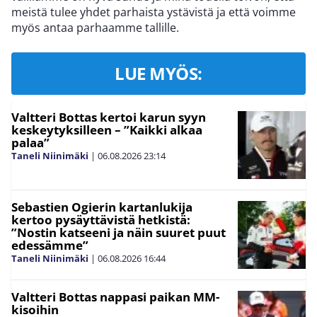
meistä tulee yhdet parhaista ystävistä ja että voimme
myös antaa parhaamme tallille.
LUE MYÖS:
Valtteri Bottas kertoi karun syyn
keskeytyksilleen – ”Kaikki alkaa
palaa”
Taneli Niinimäki
|
06.08.2026
23:14
Sebastien Ogierin kartanlukija
kertoo pysäyttävistä hetkistä:
”Nostin katseeni ja näin suuret puut
edessämme”
Taneli Niinimäki
|
06.08.2026
16:44
Valtteri Bottas nappasi paikan MM-
kisoihin