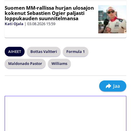
Suomen MM-rallissa hurjan ulosajon
kokenut Sebastien Ogier paljasti
loppukauden suunnitelmansa
Kati Ojala
|
03.08.2026
15:59
AIHEET
Bottas Valtteri
Formula 1
Maldonado Pastor
Williams
Jaa
1€ = 10€ arvosta
ilmaiskierroksia ilman
kierrätystä!