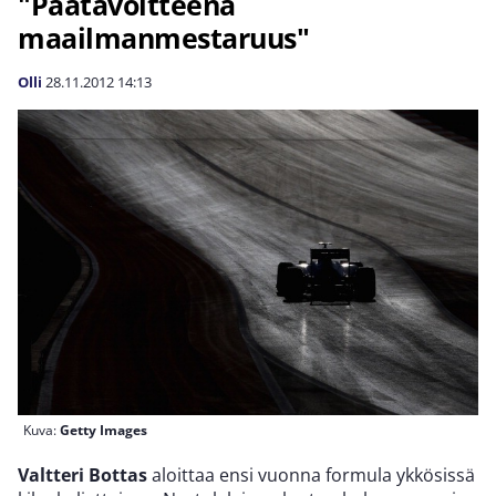
"Päätavoitteena
maailmanmestaruus"
Olli
28.11.2012
14:13
Kuva:
Getty Images
Valtteri Bottas
aloittaa ensi vuonna formula ykkösissä