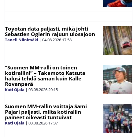
Toyotan data paljasti, mikä johti
Sebastien Ogierin rajuun ulosajoon
Taneli Niinimäki
|
04.08.2026
17:58
”Suomen MM-ralli on toinen
kotirallini” – Takamoto Katsuta
halusi tehdä saman kuin Kalle
Rovanperä
Kati Ojala
|
03.08.2026
20:15
Suomen MM-rallin voittaja Sami
Pajari paljasti, miltä kotirallin
paineet oikeasti tuntuivat
Kati Ojala
|
03.08.2026
17:37