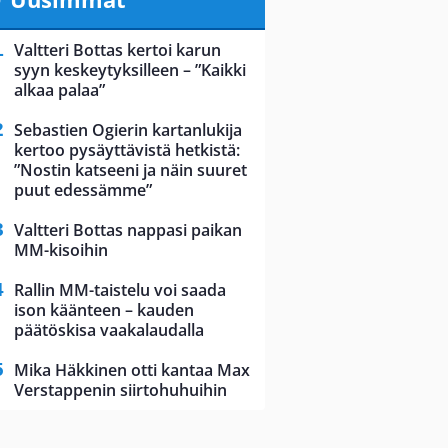
Valtteri Bottas kertoi karun
syyn keskeytyksilleen – ”Kaikki
alkaa palaa”
Sebastien Ogierin kartanlukija
kertoo pysäyttävistä hetkistä:
”Nostin katseeni ja näin suuret
puut edessämme”
Valtteri Bottas nappasi paikan
MM-kisoihin
Rallin MM-taistelu voi saada
ison käänteen – kauden
päätöskisa vaakalaudalla
Mika Häkkinen otti kantaa Max
Verstappenin siirtohuhuihin