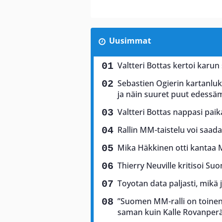
Uusimmat
Valtteri Bottas kertoi karun
Sebastien Ogierin kartanluki
ja näin suuret puut edess
Valtteri Bottas nappasi pai
Rallin MM-taistelu voi saad
Mika Häkkinen otti kantaa 
Thierry Neuville kritisoi Suo
Toyotan data paljasti, mikä 
”Suomen MM-ralli on toinen 
saman kuin Kalle Rovanper