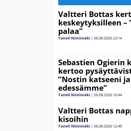
Valtteri Bottas ker
keskeytyksilleen – 
palaa”
Taneli Niinimäki
|
06.08.2026
23:14
Sebastien Ogierin 
kertoo pysäyttävist
”Nostin katseeni j
edessämme”
Taneli Niinimäki
|
06.08.2026
16:44
Valtteri Bottas na
kisoihin
Taneli Niinimäki
|
06.08.2026
12:49