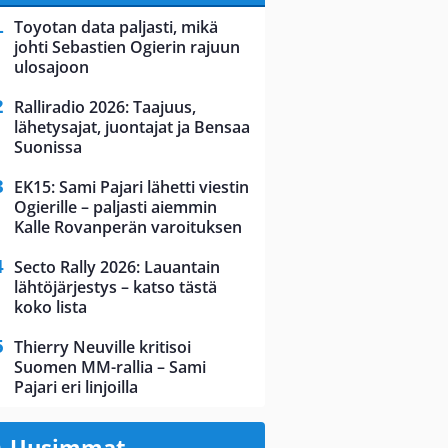
Toyotan data paljasti, mikä
johti Sebastien Ogierin rajuun
ulosajoon
Ralliradio 2026: Taajuus,
lähetysajat, juontajat ja Bensaa
Suonissa
EK15: Sami Pajari lähetti viestin
Ogierille – paljasti aiemmin
Kalle Rovanperän varoituksen
Secto Rally 2026: Lauantain
lähtöjärjestys – katso tästä
koko lista
Thierry Neuville kritisoi
Suomen MM-rallia – Sami
Pajari eri linjoilla
Uusimmat