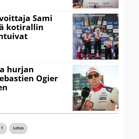
voittaja Sami
ä kotirallin
ntuivat
a hurjan
ebastien Ogier
en
 1
Lotus