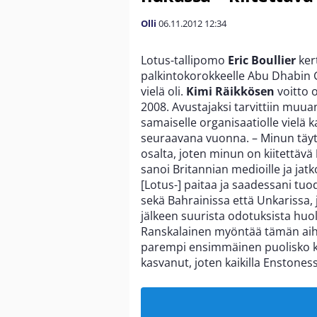
Olli
06.11.2012
12:34
Lotus-tallipomo
Eric Boullier
ker
palkintokorokkeelle Abu Dhabin G
vielä oli.
Kimi Räikkösen
voitto 
2008. Avustajaksi tarvittiin muua
samaiselle organisaatiolle vielä ka
seuraavana vuonna. – Minun täyt
osalta, joten minun on kiitettävä
sanoi Britannian medioille ja jatk
[Lotus-] paitaa ja saadessani tuo
sekä Bahrainissa että Unkarissa, 
jälkeen suurista odotuksista huol
Ranskalainen myöntää tämän aiheut
parempi ensimmäinen puolisko ka
kasvanut, joten kaikilla Enstoness