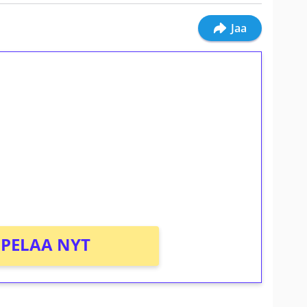
Jaa
ilmaiskierroksia ilman
osta Tuohi 1000 -peliin (arvo 0,20€ per
PELAA NYT