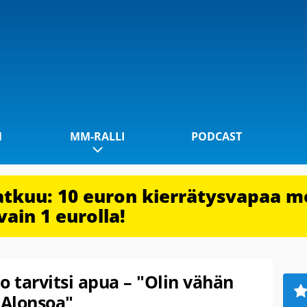
1
MM-RALLI
PODCAST
jatkuu: 10 euron kierrätysvapaa m
vain 1 eurolla!
 tarvitsi apua – "Olin vähän
 Alonsoa"