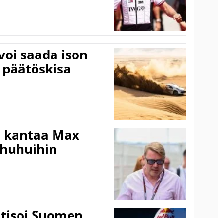
voi saada ison
 päätöskisa
i kantaa Max
ohuhuihin
itisoi Suomen