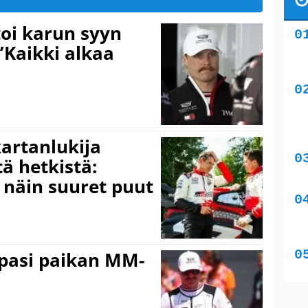
toi karun syyn
”Kaikki alkaa
kartanlukija
ä hetkistä:
a näin suuret puut
ppasi paikan MM-