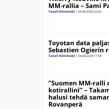
MM-rallia – Sami Paj
Taneli Niinimäki
|
04.08.2026
22:42
Toyotan data paljas
Sebastien Ogierin 
Taneli Niinimäki
|
04.08.2026
17:58
”Suomen MM-ralli 
kotirallini” – Tak
halusi tehdä saman
Rovanperä