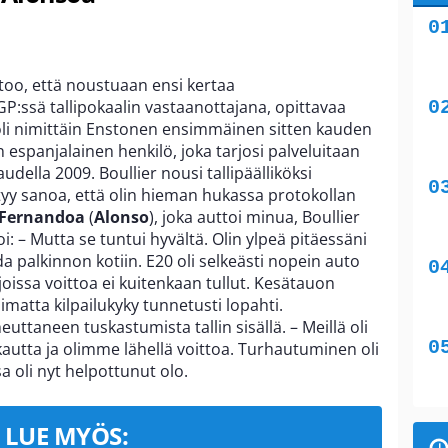
too, että noustuaan ensi kertaa
P:ssä tallipokaalin vastaanottajana, opittavaa
oli nimittäin Enstonen ensimmäinen sitten kauden
n espanjalainen henkilö, joka tarjosi palveluitaan
udella 2009. Boullier nousi tallipäälliköksi
yy sanoa, että olin hieman hukassa protokollan
Fernandoa
(
Alonso
), joka auttoi minua, Boullier
oi: – Mutta se tuntui hyvältä. Olin ylpeä pitäessäni
da palkinnon kotiin. E20 oli selkeästi nopein auto
joissa voittoa ei kuitenkaan tullut. Kesätauon
imatta kilpailukyky tunnetusti lopahti.
taneen tuskastumista tallin sisällä. – Meillä oli
utta ja olimme lähellä voittoa. Turhautuminen oli
a oli nyt helpottunut olo.
LUE MYÖS: