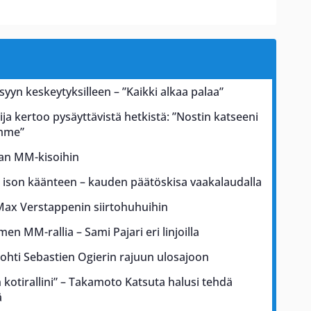
 syyn keskeytyksilleen – ”Kaikki alkaa palaa”
ja kertoo pysäyttävistä hetkistä: ”Nostin katseeni
ämme”
kan MM-kisoihin
a ison käänteen – kauden päätöskisa vaakalaudalla
Max Verstappenin siirtohuhuihin
men MM-rallia – Sami Pajari eri linjoilla
johti Sebastien Ogierin rajuun ulosajoon
kotirallini” – Takamoto Katsuta halusi tehdä
ä