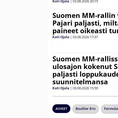
Kati Ojala
|
03.08.2026
20:15
Suomen MM-rallin 
Pajari paljasti, milt
paineet oikeasti tu
Kati Ojala
|
03.08.2026
17:37
Suomen MM-ralliss
ulosajon kokenut S
paljasti loppukaud
suunnitelmansa
Kati Ojala
|
03.08.2026
15:59
AIHEET
Boullier Eric
Formula