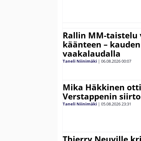
Rallin MM-taistelu 
käänteen – kauden
vaakalaudalla
Taneli Niinimäki
|
06.08.2026
00:07
Mika Häkkinen ott
Verstappenin siirt
Taneli Niinimäki
|
05.08.2026
23:31
Thierry Neuville kr