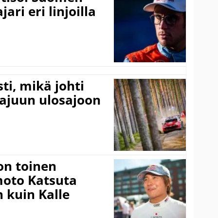
ari eri linjoilla
ti, mikä johti
rajuun ulosajoon
on toinen
amoto Katsuta
 kuin Kalle