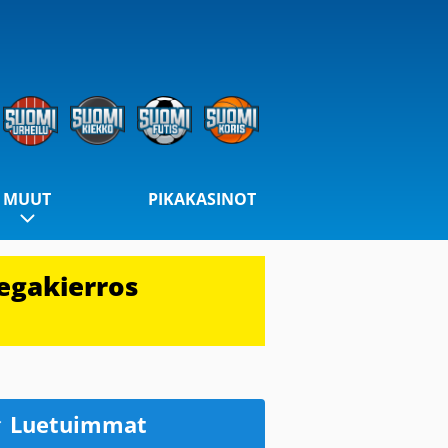
MUUT
PIKAKASINOT
egakierros
Luetuimmat