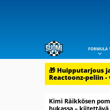
FORMULA 
🎁 Huipputarjous 
Reactoonz-peliin - 
Kimi Räikkösen pomo
hukassa – kiitettävä