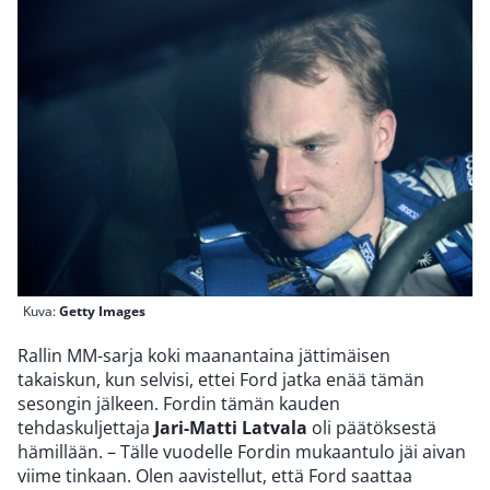
Kuva:
Getty Images
Rallin MM-sarja koki maanantaina jättimäisen
takaiskun, kun selvisi, ettei Ford jatka enää tämän
sesongin jälkeen. Fordin tämän kauden
tehdaskuljettaja
Jari-Matti Latvala
oli päätöksestä
hämillään. – Tälle vuodelle Fordin mukaantulo jäi aivan
viime tinkaan. Olen aavistellut, että Ford saattaa