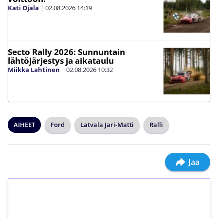
Kati Ojala
|
02.08.2026
14:19
Secto Rally 2026: Sunnuntain
lähtöjärjestys ja aikataulu
Miikka Lahtinen
|
02.08.2026
10:32
AIHEET
Ford
Latvala Jari-Matti
Ralli
Jaa
1€ = 10€ arvosta
ilmaiskierroksia ilman