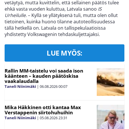
vetäytyä, mutta kuvittelin, että sellainen päätös tulee
ehkä vasta vuoden kuluttua, Latvala sanoo
IS
Urheilulle
. – Kyllä se yllätyksenä tuli, mutta olen ollut
tietoinen, kuinka huono tilanne autoteollisuudessa
tällä hetkellä on. Latvala on tallispekulaatioissa
yhdistetty Volkswagenin tehdaskuljettajaksi.
LUE MYÖS:
Rallin MM-taistelu voi saada ison
käänteen – kauden päätöskisa
vaakalaudalla
Taneli Niinimäki
|
06.08.2026
00:07
Mika Häkkinen otti kantaa Max
Verstappenin siirtohuhuihin
Taneli Niinimäki
|
05.08.2026
23:31