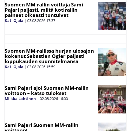
Suomen MM-rallin voittaja Sami
Pajari paljasti, miltä kotirallin
paineet oikeasti tuntuivat
Kati Ojala
|
03.08.2026
17:37
Suomen MM-rallissa hurjan ulosajon
kokenut Sebastien Ogier paljasti
loppukauden suunnitelmansa
Kati Ojala
|
03.08.2026
15:59
Sami Pajari ajoi Suomen MM-rallin
voittoon – katso tulokset
Miikka Lahtinen
|
02.08.2026
16:00
Sami Pajari Suomen MM-rallin
voittoon!