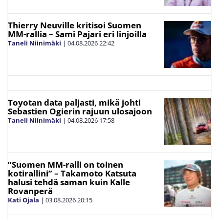
Thierry Neuville kritisoi Suomen
MM-rallia – Sami Pajari eri linjoilla
Taneli Niinimäki
|
04.08.2026
22:42
Toyotan data paljasti, mikä johti
Sebastien Ogierin rajuun ulosajoon
Taneli Niinimäki
|
04.08.2026
17:58
”Suomen MM-ralli on toinen
kotirallini” – Takamoto Katsuta
halusi tehdä saman kuin Kalle
Rovanperä
Kati Ojala
|
03.08.2026
20:15