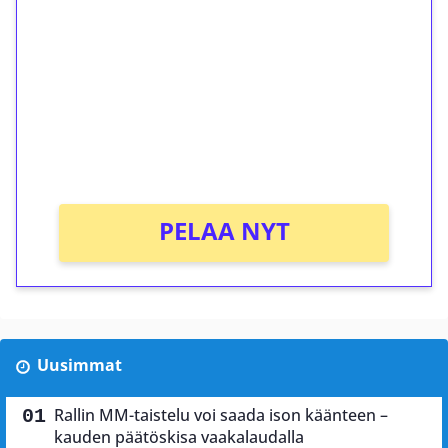
kierrätystä!
Talleta 1€
Saat heti 50 ilmaiskierrosta Tuohi 1000 -
peliin (arvo 0,20€ per kierros)!
Ei kierrätysvaatimusta!
PELAA NYT
Uusimmat
Rallin MM-taistelu voi saada ison käänteen –
kauden päätöskisa vaakalaudalla