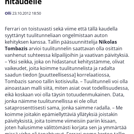
hitaudelle
Olli
23.10.2012
18:50
Ferrari on toistuvasti sekä viime että tällä kaudella
syyttänyt tuulitunneliaan ongelmistaan auton
kehityksen kanssa. Tallin pääsuunnittelija
Nikolas
Tombazis
arvioi tuulitunnelin saattavan olla osittain
vanhenut suhteessa kilpailijoihin ja vaativan päivityksiä.
– Yksi seikka, joka on hidastanut kehitystämme, olivat
vaikeudet, joita koimme tuulitunnelista ja radalta
saadun tiedon [puutteellisessa] korrelaatiossa,
Tombazis sanoo tallin kotisivulla. – Tuulitunneli voi olla
ainoastaan malli siitä, miten asiat ovat todellisuudessa,
eikä koskaan voi olla täysin totuudenmukainen. Data,
jonka näimme tuulitunnellissa ei ole ollut
sataprosenttisesti sama, jonka saimme radalla. – Me
koimme joitakin epämiellyttäviä yllätyksiä joistakin
päivityksistä, joita toimme viimeisiin pariin kisaan,
joten halusimme välittömästi korjata sen ja ymmärtää