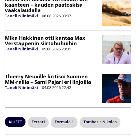
käänteen – kauden päätöskisa
vaakalaudalla
Taneli Niinimäki
|
06.08.2026
00:07
Mika Häkkinen otti kantaa Max
Verstappenin siirtohuhuihin
Taneli Niinimäki
|
05.08.2026
23:31
Thierry Neuville kritisoi Suomen
MM-rallia – Sami Pajari eri linjoilla
Taneli Niinimäki
|
04.08.2026
22:42
AIHEET
Ferrari
Formula 1
Tombazis Nikolas