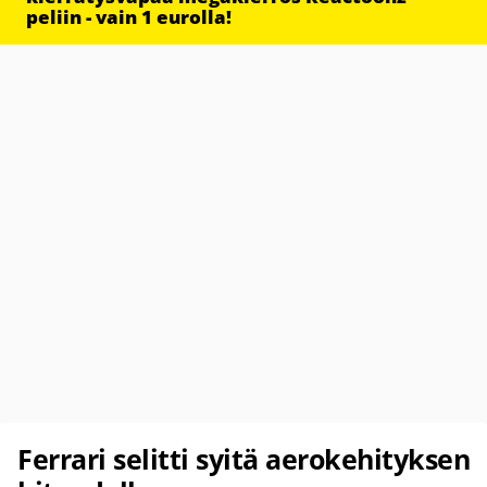
peliin - vain 1 eurolla!
Ferrari selitti syitä aerokehityksen