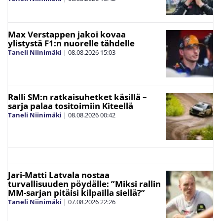
Max Verstappen jakoi kovaa
ylistystä F1:n nuorelle tähdelle
Taneli Niinimäki
|
08.08.2026
15:03
Ralli SM:n ratkaisuhetket käsillä –
sarja palaa tositoimiin Kiteellä
Taneli Niinimäki
|
08.08.2026
00:42
Jari-Matti Latvala nostaa
turvallisuuden pöydälle: ”Miksi rallin
MM-sarjan pitäisi kilpailla siellä?”
Taneli Niinimäki
|
07.08.2026
22:26