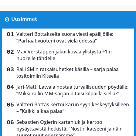
Uusimmat
Valtteri Bottakselta suora viesti epäilijöille:
”Parhaat vuoteni ovat vielä edessä”
Max Verstappen jakoi kovaa ylistystä F1:n
nuorelle tähdelle
Ralli SM:n ratkaisuhetket käsillä – sarja palaa
tositoimiin Kiteellä
Jari-Matti Latvala nostaa turvallisuuden pöydälle:
”Miksi rallin MM-sarjan pitäisi kilpailla siellä?”
Valtteri Bottas kertoi karun syyn keskeytyksilleen
– ”Kaikki alkaa palaa”
Sebastien Ogierin kartanlukija kertoo
pysäyttävistä hetkistä: ”Nostin katseeni ja näin
suuret puut edessämme”