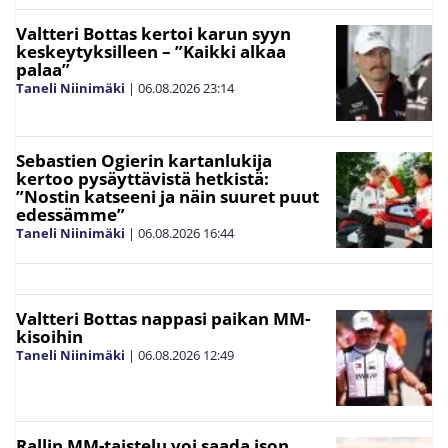
Valtteri Bottas kertoi karun syyn
keskeytyksilleen – ”Kaikki alkaa
palaa”
Taneli Niinimäki
|
06.08.2026
23:14
Sebastien Ogierin kartanlukija
kertoo pysäyttävistä hetkistä:
”Nostin katseeni ja näin suuret puut
edessämme”
Taneli Niinimäki
|
06.08.2026
16:44
Valtteri Bottas nappasi paikan MM-
kisoihin
Taneli Niinimäki
|
06.08.2026
12:49
Rallin MM-taistelu voi saada ison