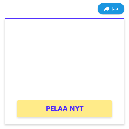
Jaa
1€ = 10€ arvosta
ilmaiskierroksia ilman
kierrätystä!
Talleta 1€
Saat heti 50 ilmaiskierrosta Tuohi 1000 -
peliin (arvo 0,20€ per kierros)!
Ei kierrätysvaatimusta!
PELAA NYT