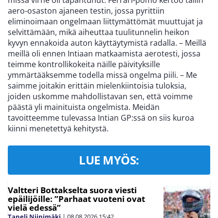
missä virhe oli tapahtunut. Ferrari-pomo kertoo tallin
aero-osaston ajaneen testin, jossa pyrittiin
eliminoimaan ongelmaan liittymättömät muuttujat ja
selvittämään, mikä aiheuttaa tuulitunnelin heikon
kyvyn ennakoida auton käyttäytymistä radalla. – Meillä
meillä oli ennen Intiaan matkaamista aerotesti, jossa
teimme kontrollikokeita näille päivityksille
ymmärtääksemme todella missä ongelma piili. – Me
saimme joitakin erittäin mielenkiintoisia tuloksia,
joiden uskomme mahdollistavan sen, että voimme
päästä yli mainituista ongelmista. Meidän
tavoitteemme tulevassa Intian GP:ssä on siis kuroa
kiinni menetettyä kehitystä.
LUE MYÖS:
Valtteri Bottakselta suora viesti
epäilijöille: ”Parhaat vuoteni ovat
vielä edessä”
Taneli Niinimäki
|
08.08.2026
15:42