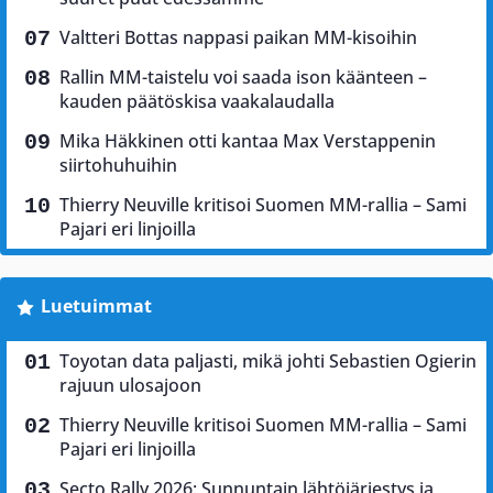
Valtteri Bottas nappasi paikan MM-kisoihin
Rallin MM-taistelu voi saada ison käänteen –
kauden päätöskisa vaakalaudalla
Mika Häkkinen otti kantaa Max Verstappenin
siirtohuhuihin
Thierry Neuville kritisoi Suomen MM-rallia – Sami
Pajari eri linjoilla
Luetuimmat
Toyotan data paljasti, mikä johti Sebastien Ogierin
rajuun ulosajoon
Thierry Neuville kritisoi Suomen MM-rallia – Sami
Pajari eri linjoilla
Secto Rally 2026: Sunnuntain lähtöjärjestys ja