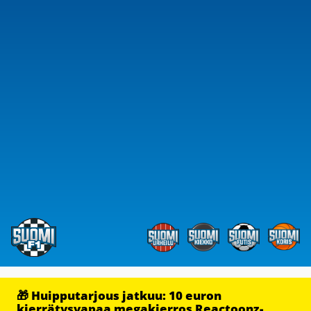
🎁 Huipputarjous jatkuu: 10 euron
kierrätysvapaa megakierros Reactoonz-