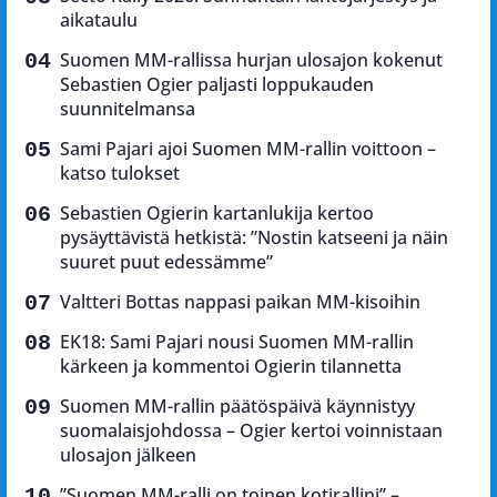
aikataulu
Suomen MM-rallissa hurjan ulosajon kokenut
Sebastien Ogier paljasti loppukauden
suunnitelmansa
Sami Pajari ajoi Suomen MM-rallin voittoon –
katso tulokset
Sebastien Ogierin kartanlukija kertoo
pysäyttävistä hetkistä: ”Nostin katseeni ja näin
suuret puut edessämme”
Valtteri Bottas nappasi paikan MM-kisoihin
EK18: Sami Pajari nousi Suomen MM-rallin
kärkeen ja kommentoi Ogierin tilannetta
Suomen MM-rallin päätöspäivä käynnistyy
suomalaisjohdossa – Ogier kertoi voinnistaan
ulosajon jälkeen
”Suomen MM-ralli on toinen kotirallini” –