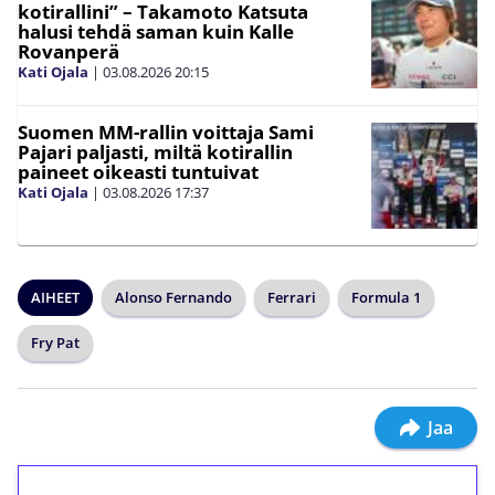
kotirallini” – Takamoto Katsuta
halusi tehdä saman kuin Kalle
Rovanperä
Kati Ojala
|
03.08.2026
20:15
Suomen MM-rallin voittaja Sami
Pajari paljasti, miltä kotirallin
paineet oikeasti tuntuivat
Kati Ojala
|
03.08.2026
17:37
AIHEET
Alonso Fernando
Ferrari
Formula 1
Fry Pat
Jaa