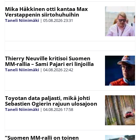
Mika Häkkinen otti kantaa Max
Verstappenin siirtohuhuihin
Taneli Niinimäki
|
05.08.2026
23:31
Thierry Neuville kritisoi Suomen
MM-rallia – Sami Pajari eri linjoilla
Taneli Niinimäki
|
04.08.2026
22:42
Toyotan data paljasti, mikä johti
Sebastien Ogierin rajuun ulosajoon
Taneli Niinimäki
|
04.08.2026
17:58
”Suomen MM-ralli on toinen