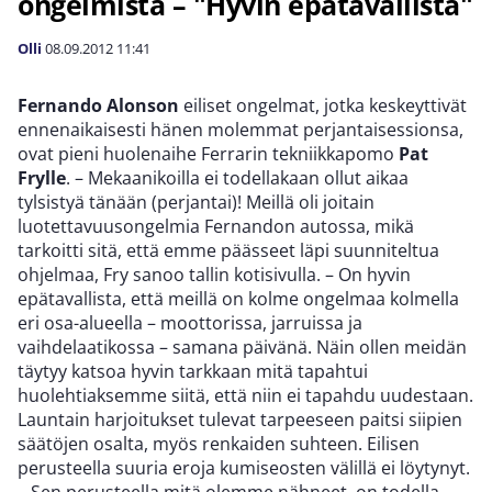
ongelmista – "Hyvin epätavallista"
Olli
08.09.2012
11:41
Fernando Alonson
eiliset ongelmat, jotka keskeyttivät
ennenaikaisesti hänen molemmat perjantaisessionsa,
ovat pieni huolenaihe Ferrarin tekniikkapomo
Pat
Frylle
. – Mekaanikoilla ei todellakaan ollut aikaa
tylsistyä tänään (perjantai)! Meillä oli joitain
luotettavuusongelmia Fernandon autossa, mikä
tarkoitti sitä, että emme päässeet läpi suunniteltua
ohjelmaa, Fry sanoo tallin kotisivulla. – On hyvin
epätavallista, että meillä on kolme ongelmaa kolmella
eri osa-alueella – moottorissa, jarruissa ja
vaihdelaatikossa – samana päivänä. Näin ollen meidän
täytyy katsoa hyvin tarkkaan mitä tapahtui
huolehtiaksemme siitä, että niin ei tapahdu uudestaan.
Launtain harjoitukset tulevat tarpeeseen paitsi siipien
säätöjen osalta, myös renkaiden suhteen. Eilisen
perusteella suuria eroja kumiseosten välillä ei löytynyt.