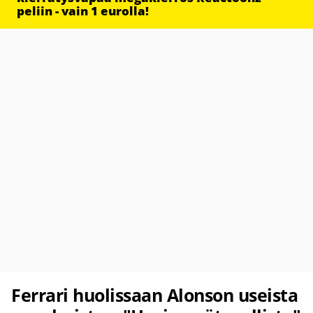
peliin - vain 1 eurolla!
Ferrari huolissaan Alonson useista