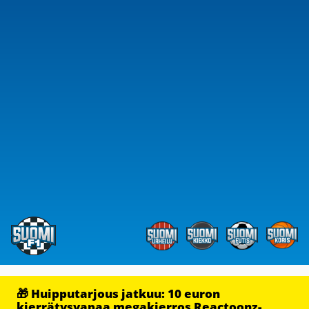
🎁 Huipputarjous jatkuu: 10 euron
kierrätysvapaa megakierros Reactoonz-