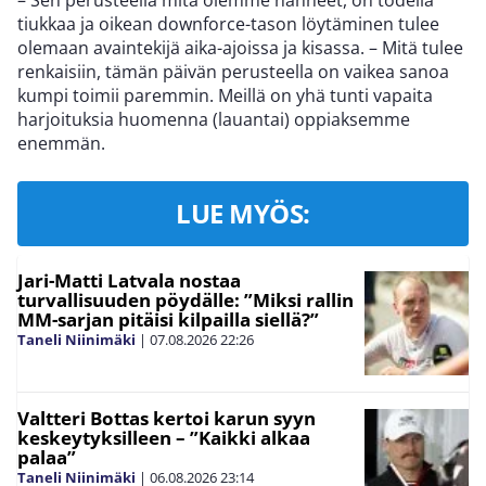
– Sen perusteella mitä olemme nähneet, on todella
tiukkaa ja oikean downforce-tason löytäminen tulee
olemaan avaintekijä aika-ajoissa ja kisassa. – Mitä tulee
renkaisiin, tämän päivän perusteella on vaikea sanoa
kumpi toimii paremmin. Meillä on yhä tunti vapaita
harjoituksia huomenna (lauantai) oppiaksemme
enemmän.
LUE MYÖS:
Jari-Matti Latvala nostaa
turvallisuuden pöydälle: ”Miksi rallin
MM-sarjan pitäisi kilpailla siellä?”
Taneli Niinimäki
|
07.08.2026
22:26
Valtteri Bottas kertoi karun syyn
keskeytyksilleen – ”Kaikki alkaa
palaa”
Taneli Niinimäki
|
06.08.2026
23:14