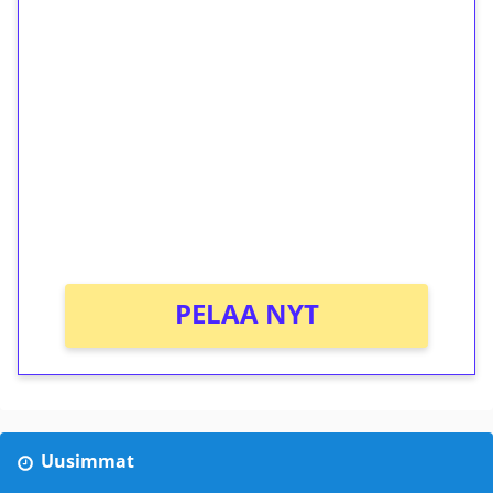
1€ = 10€ arvosta
ilmaiskierroksia ilman
kierrätystä!
Talleta 1€
Saat heti 50 ilmaiskierrosta Tuohi 1000 -
peliin (arvo 0,20€ per kierros)!
Ei kierrätysvaatimusta!
PELAA NYT
Uusimmat