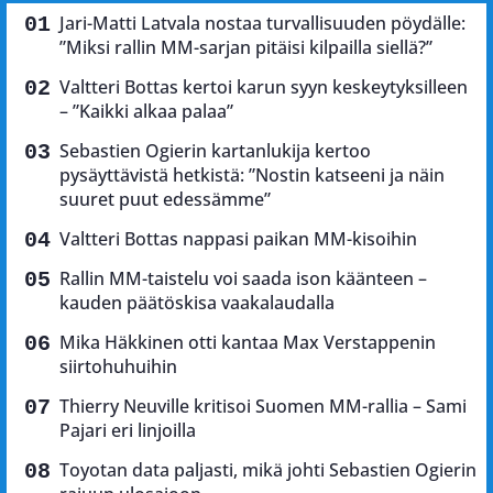
Jari-Matti Latvala nostaa turvallisuuden pöydälle:
”Miksi rallin MM-sarjan pitäisi kilpailla siellä?”
Valtteri Bottas kertoi karun syyn keskeytyksilleen
– ”Kaikki alkaa palaa”
Sebastien Ogierin kartanlukija kertoo
pysäyttävistä hetkistä: ”Nostin katseeni ja näin
suuret puut edessämme”
Valtteri Bottas nappasi paikan MM-kisoihin
Rallin MM-taistelu voi saada ison käänteen –
kauden päätöskisa vaakalaudalla
Mika Häkkinen otti kantaa Max Verstappenin
siirtohuhuihin
Thierry Neuville kritisoi Suomen MM-rallia – Sami
Pajari eri linjoilla
Toyotan data paljasti, mikä johti Sebastien Ogierin