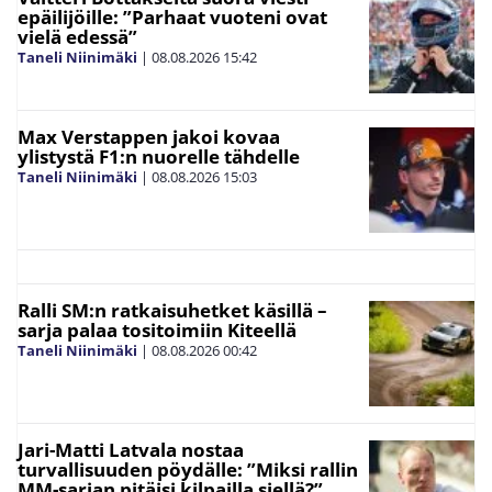
epäilijöille: ”Parhaat vuoteni ovat
vielä edessä”
Taneli Niinimäki
|
08.08.2026
15:42
Max Verstappen jakoi kovaa
ylistystä F1:n nuorelle tähdelle
Taneli Niinimäki
|
08.08.2026
15:03
Ralli SM:n ratkaisuhetket käsillä –
sarja palaa tositoimiin Kiteellä
Taneli Niinimäki
|
08.08.2026
00:42
Jari-Matti Latvala nostaa
turvallisuuden pöydälle: ”Miksi rallin
MM-sarjan pitäisi kilpailla siellä?”