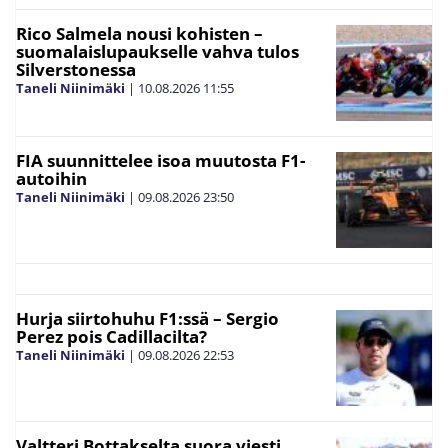
Rico Salmela nousi kohisten –
suomalaislupaukselle vahva tulos
Silverstonessa
Taneli Niinimäki
|
10.08.2026
11:55
FIA suunnittelee isoa muutosta F1-
autoihin
Taneli Niinimäki
|
09.08.2026
23:50
Hurja siirtohuhu F1:ssä – Sergio
Perez pois Cadillacilta?
Taneli Niinimäki
|
09.08.2026
22:53
Valtteri Bottakselta suora viesti