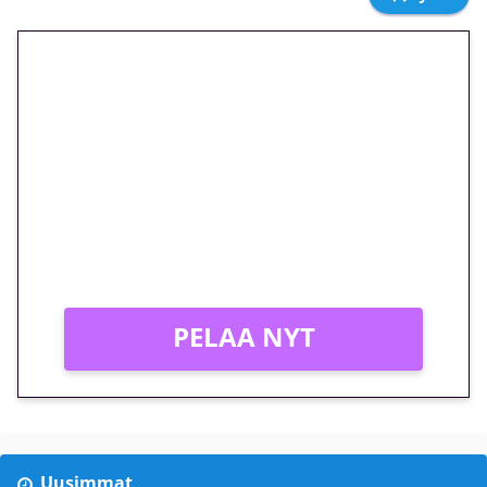
🎁 Huipputarjous jatkuu: 10
euron kierrätysvapaa
megakierros Reactoonz-
peliin – vain 1 eurolla!
Peli: Reactoonz
Vain uusille asiakkaille!
PELAA NYT
Uusimmat