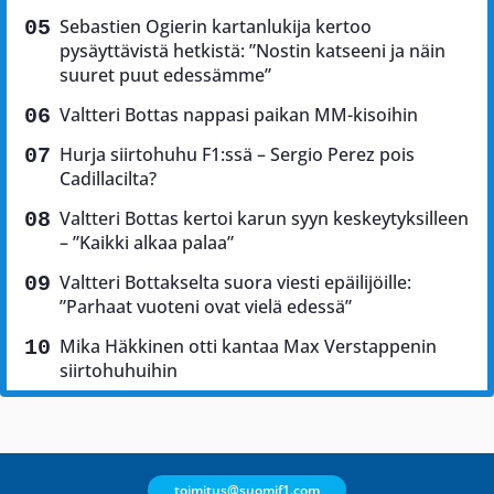
Sebastien Ogierin kartanlukija kertoo
pysäyttävistä hetkistä: ”Nostin katseeni ja näin
suuret puut edessämme”
Valtteri Bottas nappasi paikan MM-kisoihin
Hurja siirtohuhu F1:ssä – Sergio Perez pois
Cadillacilta?
Valtteri Bottas kertoi karun syyn keskeytyksilleen
– ”Kaikki alkaa palaa”
Valtteri Bottakselta suora viesti epäilijöille:
”Parhaat vuoteni ovat vielä edessä”
Mika Häkkinen otti kantaa Max Verstappenin
siirtohuhuihin
toimitus@suomif1.com