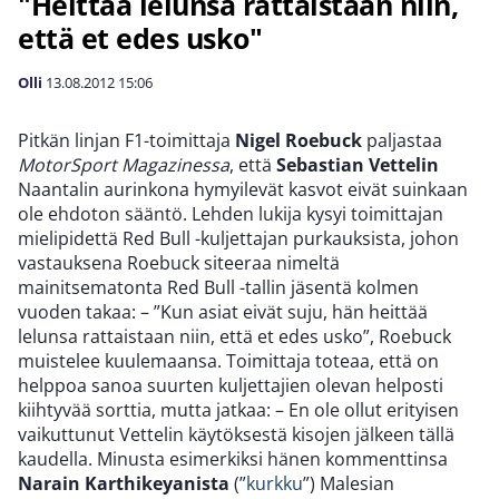
"Heittää lelunsa rattaistaan niin,
että et edes usko"
Olli
13.08.2012
15:06
Pitkän linjan F1-toimittaja
Nigel Roebuck
paljastaa
MotorSport Magazinessa
, että
Sebastian Vettelin
Naantalin aurinkona hymyilevät kasvot eivät suinkaan
ole ehdoton sääntö. Lehden lukija kysyi toimittajan
mielipidettä Red Bull -kuljettajan purkauksista, johon
vastauksena Roebuck siteeraa nimeltä
mainitsematonta Red Bull -tallin jäsentä kolmen
vuoden takaa: – ”Kun asiat eivät suju, hän heittää
lelunsa rattaistaan niin, että et edes usko”, Roebuck
muistelee kuulemaansa. Toimittaja toteaa, että on
helppoa sanoa suurten kuljettajien olevan helposti
kiihtyvää sorttia, mutta jatkaa: – En ole ollut erityisen
vaikuttunut Vettelin käytöksestä kisojen jälkeen tällä
kaudella. Minusta esimerkiksi hänen kommenttinsa
Narain Karthikeyanista
(”
kurkku
”) Malesian