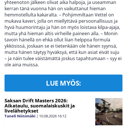
yhteenoton jälkeen olivat aika halpoja, ja useamman
kerran tänä vuonna hän on vaikuttanut hieman
hemmotellulta kakaralta. – Pohjimmiltaan Vettel on
mukava kaveri, jolla on miellyttävä persoonallisuus ja
hyvä huumorintaju ja hän on myös loistava kilpa-ajaja,
mutta yhä hieman altis virheille paineen alla. – Monin
tavoin hänellä on ehkä ollut liian helppoa formula
ykkösissä, joskaan se ei tietenkään ole hänen syynsä,
mutta hänen täytyy hyväksyä, että kun asiat eivät suju
– ja näin tulee väistämättä joskus tapahtumaan – syy ei
ole aina muissa.
LUE MYÖS:
Saksan Drift Masters 2026:
Aikataulu, suomalaiskuskit ja
livelähetykset
Taneli Niinimäki
|
10.08.2026
16:12