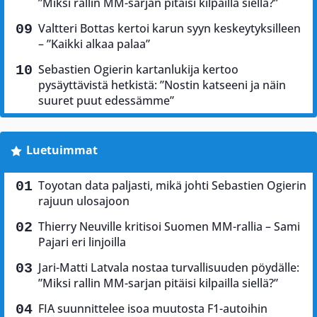
”Miksi rallin MM-sarjan pitäisi kilpailla siellä?”
Valtteri Bottas kertoi karun syyn keskeytyksilleen
– ”Kaikki alkaa palaa”
Sebastien Ogierin kartanlukija kertoo
pysäyttävistä hetkistä: ”Nostin katseeni ja näin
suuret puut edessämme”
Luetuimmat
Toyotan data paljasti, mikä johti Sebastien Ogierin
rajuun ulosajoon
Thierry Neuville kritisoi Suomen MM-rallia – Sami
Pajari eri linjoilla
Jari-Matti Latvala nostaa turvallisuuden pöydälle:
”Miksi rallin MM-sarjan pitäisi kilpailla siellä?”
FIA suunnittelee isoa muutosta F1-autoihin