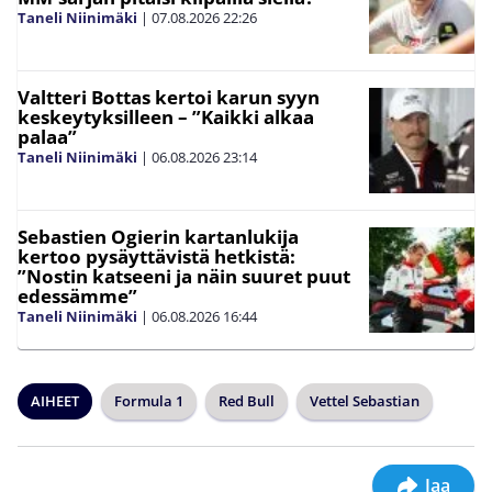
Taneli Niinimäki
|
07.08.2026
22:26
Valtteri Bottas kertoi karun syyn
keskeytyksilleen – ”Kaikki alkaa
palaa”
Taneli Niinimäki
|
06.08.2026
23:14
Sebastien Ogierin kartanlukija
kertoo pysäyttävistä hetkistä:
”Nostin katseeni ja näin suuret puut
edessämme”
Taneli Niinimäki
|
06.08.2026
16:44
AIHEET
Formula 1
Red Bull
Vettel Sebastian
Jaa