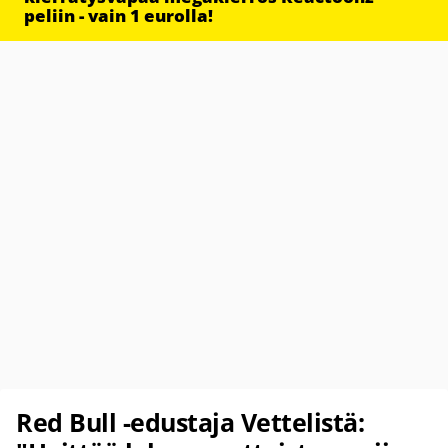
peliin - vain 1 eurolla!
Red Bull -edustaja Vettelistä: