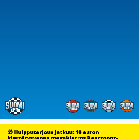
🎁 Huipputarjous jatkuu: 10 euron
kierrätysvapaa megakierros Reactoonz-