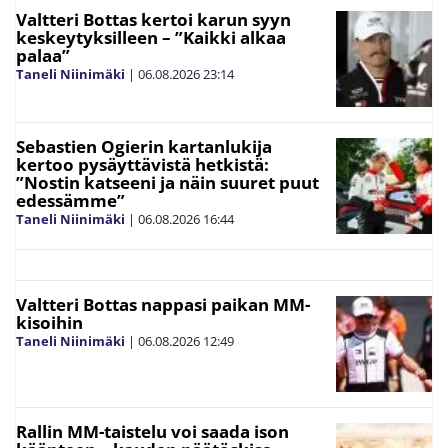
Valtteri Bottas kertoi karun syyn
keskeytyksilleen – ”Kaikki alkaa
palaa”
Taneli Niinimäki
|
06.08.2026
23:14
Sebastien Ogierin kartanlukija
kertoo pysäyttävistä hetkistä:
”Nostin katseeni ja näin suuret puut
edessämme”
Taneli Niinimäki
|
06.08.2026
16:44
Valtteri Bottas nappasi paikan MM-
kisoihin
Taneli Niinimäki
|
06.08.2026
12:49
Rallin MM-taistelu voi saada ison