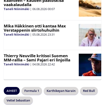
käänteen – kauden päätöskisa
vaakalaudalla
Taneli Niinimäki
|
06.08.2026
00:07
Mika Häkkinen otti kantaa Max
Verstappenin siirtohuhuihin
Taneli Niinimäki
|
05.08.2026
23:31
Thierry Neuville kritisoi Suomen
MM-rallia – Sami Pajari eri linjoilla
Taneli Niinimäki
|
04.08.2026
22:42
AIHEET
Formula 1
Karthikeyan Narain
Red Bull
Vettel Sebastian