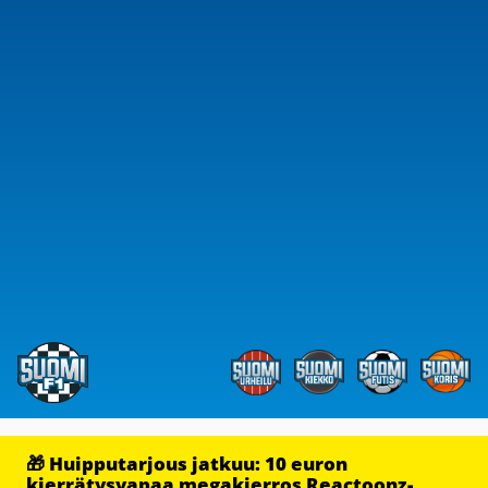
🎁 Huipputarjous jatkuu: 10 euron
kierrätysvapaa megakierros Reactoonz-