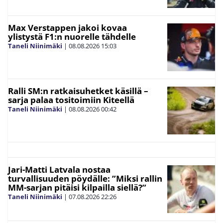
Max Verstappen jakoi kovaa
ylistystä F1:n nuorelle tähdelle
Taneli Niinimäki
|
08.08.2026
15:03
Ralli SM:n ratkaisuhetket käsillä –
sarja palaa tositoimiin Kiteellä
Taneli Niinimäki
|
08.08.2026
00:42
Jari-Matti Latvala nostaa
turvallisuuden pöydälle: ”Miksi rallin
MM-sarjan pitäisi kilpailla siellä?”
Taneli Niinimäki
|
07.08.2026
22:26