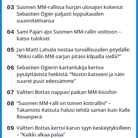
Suomen MM-rallissa hurjan ulosajon kokenut
Sebastien Ogier paljasti loppukauden
suunnitelmansa
Sami Pajari ajoi Suomen MM-rallin voittoon –
katso tulokset
Jari-Matti Latvala nostaa turvallisuuden pöydälle:
”Miksi rallin MM-sarjan pitäisi kilpailla siellä?”
Sebastien Ogierin kartanlukija kertoo
pysäyttävistä hetkistä: ”Nostin katseeni ja näin
suuret puut edessämme”
Valtteri Bottas nappasi paikan MM-kisoihin
”Suomen MM-ralli on toinen kotirallini” –
Takamoto Katsuta halusi tehdä saman kuin Kalle
Rovanperä
Valtteri Bottas kertoi karun syyn keskeytyksilleen
– ”Kaikki alkaa palaa”