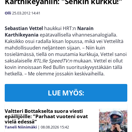
Karthikeyaniin: "Senkin kurkku!"
Olli
25.03.2012
14:41
Sebastian Vettel
haukkui HRT:n
Narain
Karthikeyania
epätavallisella vihannesanalogialla.
Kaksikko osui radalla kisan lopussa, mikä vei Vetteliltä
mahdollisuuden neljänteen sijaan. – Niin kuin
tosielämässä, tiellä on muutamia kurkkuja, Vettel sanoi
saksalaiselle
RTL:lle
SpeedTV:n
mukaan. Vettel ei ollut
kovin innoissaan Red Bullin suorituskyvystäkään tällä
hetkellä. – Me olemme jossakin keskivaiheilla.
LUE MYÖS:
Valtteri Bottakselta suora viesti
epäilijöille: ”Parhaat vuoteni ovat
vielä edessä”
Taneli Niinimäki
|
08.08.2026
15:42