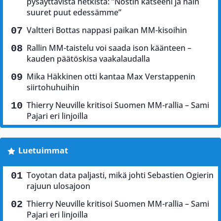
pysäyttävistä hetkistä: ”Nostin katseeni ja näin
suuret puut edessämme”
Valtteri Bottas nappasi paikan MM-kisoihin
Rallin MM-taistelu voi saada ison käänteen –
kauden päätöskisa vaakalaudalla
Mika Häkkinen otti kantaa Max Verstappenin
siirtohuhuihin
Thierry Neuville kritisoi Suomen MM-rallia – Sami
Pajari eri linjoilla
Luetuimmat
Toyotan data paljasti, mikä johti Sebastien Ogierin
rajuun ulosajoon
Thierry Neuville kritisoi Suomen MM-rallia – Sami
Pajari eri linjoilla