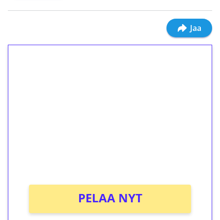
Jaa
1€ = 10€ arvosta
ilmaiskierroksia ilman
kierrätystä!
Talleta 1€
Saat heti 50 ilmaiskierrosta Tuohi 1000 -
peliin (arvo 0,20€ per kierros)!
Ei kierrätysvaatimusta!
PELAA NYT