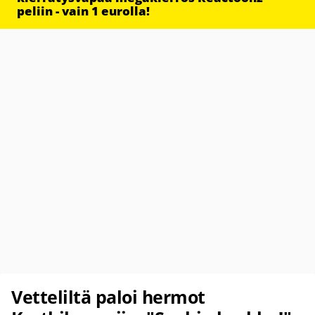
peliin - vain 1 eurolla!
Vetteliltä paloi hermot