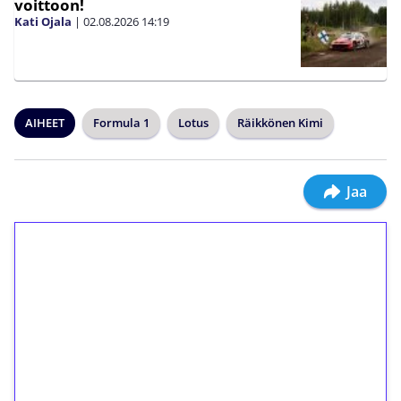
voittoon!
Kati Ojala
|
02.08.2026
14:19
AIHEET
Formula 1
Lotus
Räikkönen Kimi
Jaa
1€ = 10€ arvosta
ilmaiskierroksia ilman
kierrätystä!
Talleta 1€
Saat heti 50 ilmaiskierrosta Tuohi 1000 -