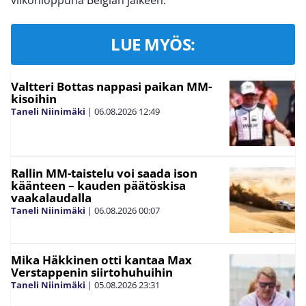
viikonloppuna Belgian jälkeen.
LUE MYÖS:
Valtteri Bottas nappasi paikan MM-
kisoihin
Taneli Niinimäki
|
06.08.2026
12:49
Rallin MM-taistelu voi saada ison
käänteen – kauden päätöskisa
vaakalaudalla
Taneli Niinimäki
|
06.08.2026
00:07
Mika Häkkinen otti kantaa Max
Verstappenin siirtohuhuihin
Taneli Niinimäki
|
05.08.2026
23:31