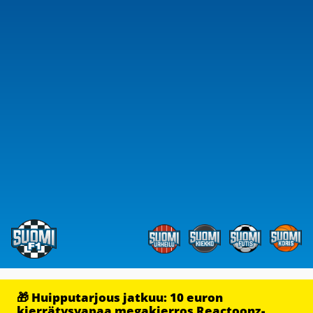
🎁 Huipputarjous jatkuu: 10 euron
kierrätysvapaa megakierros Reactoonz-