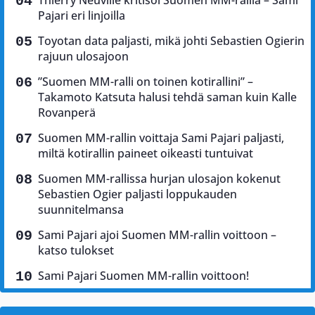
Thierry Neuville kritisoi Suomen MM-rallia – Sami
Pajari eri linjoilla
Toyotan data paljasti, mikä johti Sebastien Ogierin
rajuun ulosajoon
”Suomen MM-ralli on toinen kotirallini” –
Takamoto Katsuta halusi tehdä saman kuin Kalle
Rovanperä
Suomen MM-rallin voittaja Sami Pajari paljasti,
miltä kotirallin paineet oikeasti tuntuivat
Suomen MM-rallissa hurjan ulosajon kokenut
Sebastien Ogier paljasti loppukauden
suunnitelmansa
Sami Pajari ajoi Suomen MM-rallin voittoon –
katso tulokset
Sami Pajari Suomen MM-rallin voittoon!