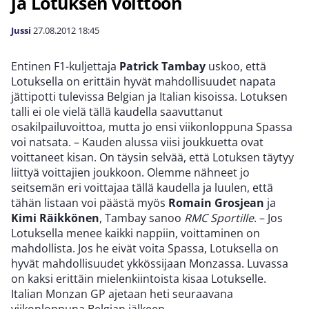
ja Lotuksen voittoon
Jussi
27.08.2012
18:45
Entinen F1-kuljettaja
Patrick Tambay
uskoo, että
Lotuksella on erittäin hyvät mahdollisuudet napata
jättipotti tulevissa Belgian ja Italian kisoissa. Lotuksen
talli ei ole vielä tällä kaudella saavuttanut
osakilpailuvoittoa, mutta jo ensi viikonloppuna Spassa
voi natsata. – Kauden alussa viisi joukkuetta ovat
voittaneet kisan. On täysin selvää, että Lotuksen täytyy
liittyä voittajien joukkoon. Olemme nähneet jo
seitsemän eri voittajaa tällä kaudella ja luulen, että
tähän listaan voi päästä myös
Romain Grosjean
ja
Kimi Räikkönen
, Tambay sanoo
RMC Sportille
. – Jos
Lotuksella menee kaikki nappiin, voittaminen on
mahdollista. Jos he eivät voita Spassa, Lotuksella on
hyvät mahdollisuudet ykkössijaan Monzassa. Luvassa
on kaksi erittäin mielenkiintoista kisaa Lotukselle.
Italian Monzan GP ajetaan heti seuraavana