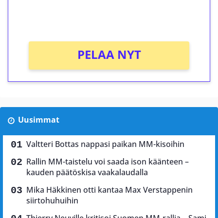
peliin (arvo 0,20€ per kierros)!
Ei kierrätysvaatimusta!
PELAA NYT
Uusimmat
Valtteri Bottas nappasi paikan MM-kisoihin
Rallin MM-taistelu voi saada ison käänteen –
kauden päätöskisa vaakalaudalla
Mika Häkkinen otti kantaa Max Verstappenin
siirtohuhuihin