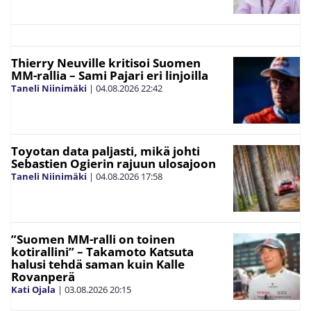
Thierry Neuville kritisoi Suomen
MM-rallia – Sami Pajari eri linjoilla
Taneli Niinimäki
|
04.08.2026
22:42
Toyotan data paljasti, mikä johti
Sebastien Ogierin rajuun ulosajoon
Taneli Niinimäki
|
04.08.2026
17:58
”Suomen MM-ralli on toinen
kotirallini” – Takamoto Katsuta
halusi tehdä saman kuin Kalle
Rovanperä
Kati Ojala
|
03.08.2026
20:15