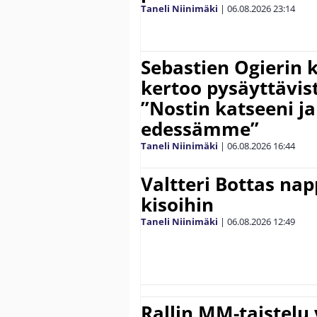
Taneli Niinimäki
|
06.08.2026
23:14
Sebastien Ogierin 
kertoo pysäyttävist
”Nostin katseeni j
edessämme”
Taneli Niinimäki
|
06.08.2026
16:44
Valtteri Bottas na
kisoihin
Taneli Niinimäki
|
06.08.2026
12:49
Rallin MM-taistelu 