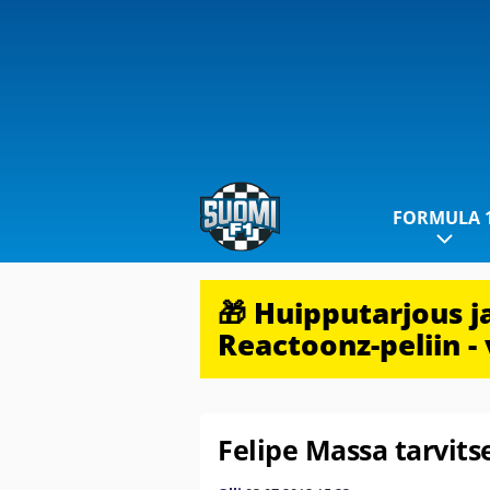
FORMULA 
🎁 Huipputarjous 
Reactoonz-peliin - 
Felipe Massa tarvits