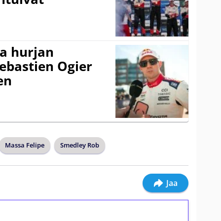
a hurjan
ebastien Ogier
en
Massa Felipe
Smedley Rob
Jaa
ilmaiskierroksia ilman