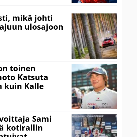
ti, mikä johti
rajuun ulosajoon
on toinen
amoto Katsuta
 kuin Kalle
voittaja Sami
ä kotirallin
ntuivat