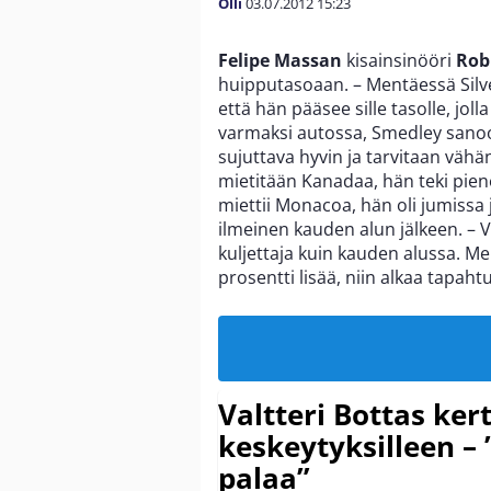
Olli
03.07.2012
15:23
Felipe Massan
kisainsinööri
Rob
huipputasoaan. – Mentäessä Silve
että hän pääsee sille tasolle, jo
varmaksi autossa, Smedley sanoo 
sujuttava hyvin ja tarvitaan vähän
mietitään Kanadaa, hän teki pien
miettii Monacoa, hän oli jumissa
ilmeinen kauden alun jälkeen. – V
kuljettaja kuin kauden alussa. Me
prosentti lisää, niin alkaa tapaht
Valtteri Bottas ker
keskeytyksilleen – 
palaa”