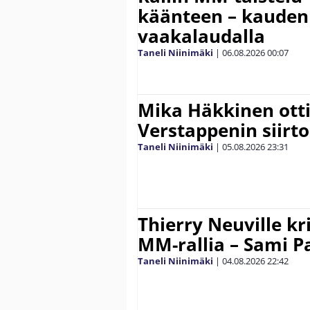
käänteen – kauden
vaakalaudalla
Taneli Niinimäki
|
06.08.2026
00:07
Mika Häkkinen ott
Verstappenin siirt
Taneli Niinimäki
|
05.08.2026
23:31
Thierry Neuville kr
MM-rallia – Sami Paj
Taneli Niinimäki
|
04.08.2026
22:42