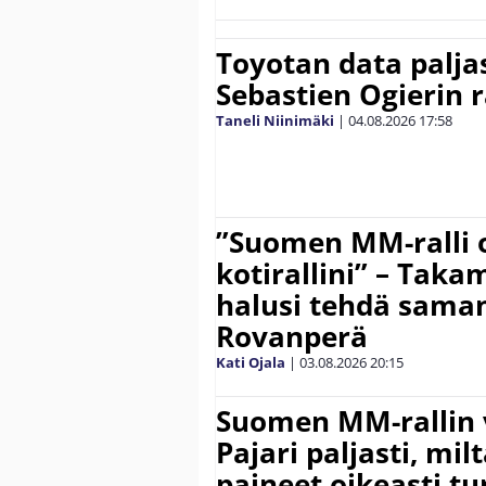
Toyotan data paljas
Sebastien Ogierin 
Taneli Niinimäki
|
04.08.2026
17:58
”Suomen MM-ralli 
kotirallini” – Tak
halusi tehdä saman
Rovanperä
Kati Ojala
|
03.08.2026
20:15
Suomen MM-rallin 
Pajari paljasti, milt
paineet oikeasti tu