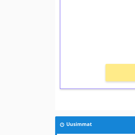
kierrätystä!
Talleta 1€
Saat heti 50 ilmaiskierr
kierros)!
Ei kierrätysvaatimusta!
Uusimmat