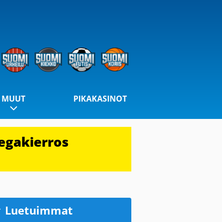
MUUT
PIKAKASINOT
egakierros
Luetuimmat