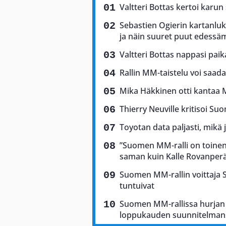
Valtteri Bottas kertoi karun
Sebastien Ogierin kartanluki
ja näin suuret puut edess
Valtteri Bottas nappasi pai
Rallin MM-taistelu voi saad
Mika Häkkinen otti kantaa 
Thierry Neuville kritisoi Suo
Toyotan data paljasti, mikä 
”Suomen MM-ralli on toinen 
saman kuin Kalle Rovanper
Suomen MM-rallin voittaja Sam
tuntuivat
Suomen MM-rallissa hurjan 
loppukauden suunnitelman