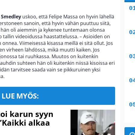
 Smedley
uskoo, että Felipe Massa on hyvin lähellä
rstoneen sanoin, että hyvin vähän puuttuu siitä,
lla hän oli aiemmin ja kykenee tuntemaan olonsa
tallin videoidussa haastattelussa. – Asioiden on
 onnea. Viimeisessä kisassa meillä ei sitä ollut. Jos
en virheen lähdössä, mikä muutti kaiken. Jos
 jonossa tai ruuhkassa. Muutos on kuitenkin
auhdin suhteen hän oli kuitenkin niissä kisoissa eri
idän tarvitsee saada vain se pikkuruinen yksi
ua.
LUE MYÖS:
toi karun syyn
”Kaikki alkaa