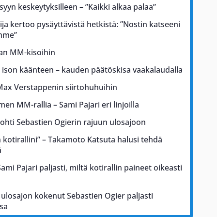
 syyn keskeytyksilleen – ”Kaikki alkaa palaa”
ja kertoo pysäyttävistä hetkistä: ”Nostin katseeni
ämme”
kan MM-kisoihin
a ison käänteen – kauden päätöskisa vaakalaudalla
Max Verstappenin siirtohuhuihin
men MM-rallia – Sami Pajari eri linjoilla
johti Sebastien Ogierin rajuun ulosajoon
kotirallini” – Takamoto Katsuta halusi tehdä
ä
i Pajari paljasti, miltä kotirallin paineet oikeasti
ulosajon kokenut Sebastien Ogier paljasti
sa