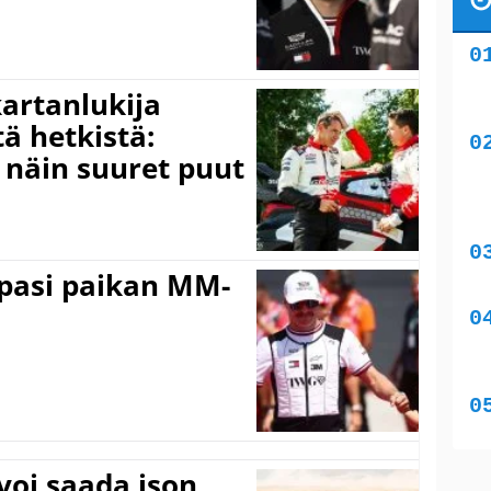
kartanlukija
ä hetkistä:
a näin suuret puut
ppasi paikan MM-
voi saada ison