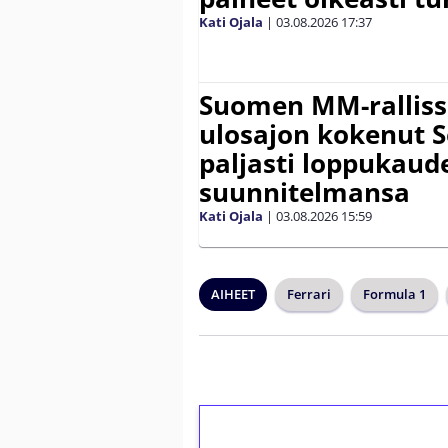
Kati Ojala
|
03.08.2026
17:37
Suomen MM-ralliss
ulosajon kokenut S
paljasti loppukaud
suunnitelmansa
Kati Ojala
|
03.08.2026
15:59
AIHEET
Ferrari
Formula 1
1€ = 10€ arvosta 