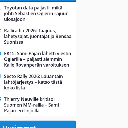
Toyotan data paljasti, mikä
johti Sebastien Ogierin rajuun
ulosajoon
Ralliradio 2026: Taajuus,
lähetysajat, juontajat ja Bensaa
Suonissa
EK15: Sami Pajari lähetti viestin
Ogierille – paljasti aiemmin
Kalle Rovanperän varoituksen
Secto Rally 2026: Lauantain
lähtöjärjestys – katso tästä
koko lista
Thierry Neuville kritisoi
Suomen MM-rallia – Sami
Pajari eri linjoilla
Uusimmat