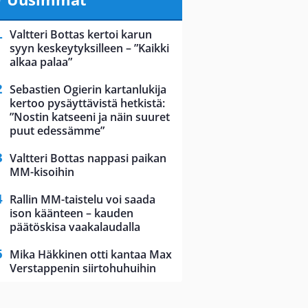
Valtteri Bottas kertoi karun
syyn keskeytyksilleen – ”Kaikki
alkaa palaa”
Sebastien Ogierin kartanlukija
kertoo pysäyttävistä hetkistä:
”Nostin katseeni ja näin suuret
puut edessämme”
Valtteri Bottas nappasi paikan
MM-kisoihin
Rallin MM-taistelu voi saada
ison käänteen – kauden
päätöskisa vaakalaudalla
Mika Häkkinen otti kantaa Max
Verstappenin siirtohuhuihin