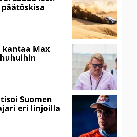
 päätöskisa
i kantaa Max
ohuhuihin
itisoi Suomen
ari eri linjoilla