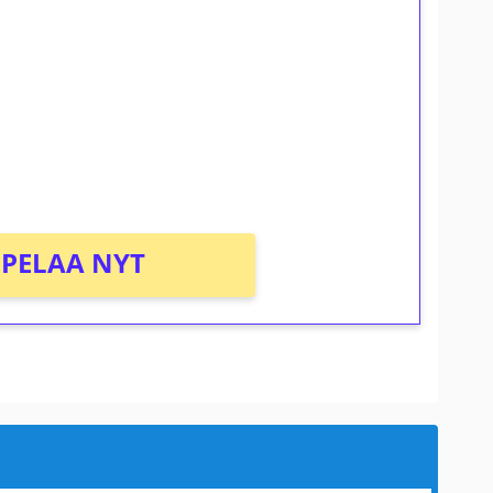
osta Tuohi 1000 -peliin (arvo 0,20€ per
PELAA NYT