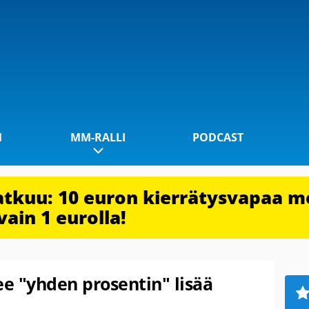
1
MM-RALLI
PODCAST
jatkuu: 10 euron kierrätysvapaa m
vain 1 eurolla!
ee "yhden prosentin" lisää