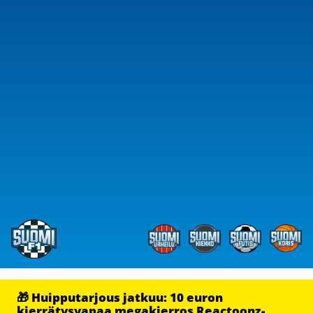
🎁 Huipputarjous jatkuu: 10 euron
kierrätysvapaa megakierros Reactoonz-