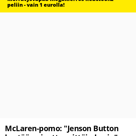
peliin - vain 1 eurolla!
McLaren-pomo: "Jenson Button