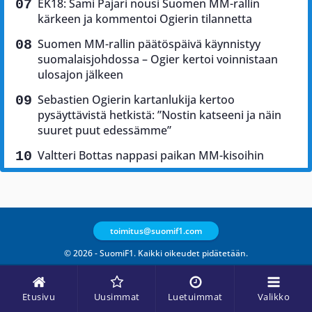
EK18: Sami Pajari nousi Suomen MM-rallin
kärkeen ja kommentoi Ogierin tilannetta
Suomen MM-rallin päätöspäivä käynnistyy
suomalaisjohdossa – Ogier kertoi voinnistaan
ulosajon jälkeen
Sebastien Ogierin kartanlukija kertoo
pysäyttävistä hetkistä: ”Nostin katseeni ja näin
suuret puut edessämme”
Valtteri Bottas nappasi paikan MM-kisoihin
toimitus@suomif1.com
© 2026 - SuomiF1. Kaikki oikeudet pidätetään.
Etusivu
Uusimmat
Luetuimmat
Valikko