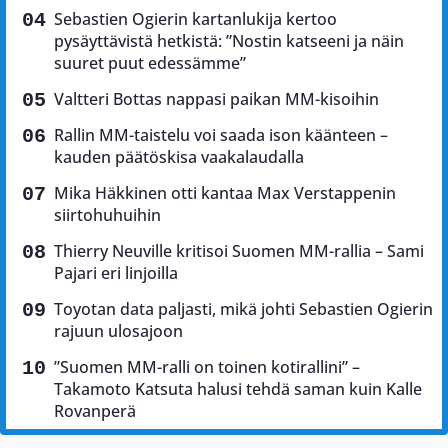
Sebastien Ogierin kartanlukija kertoo
pysäyttävistä hetkistä: ”Nostin katseeni ja näin
suuret puut edessämme”
Valtteri Bottas nappasi paikan MM-kisoihin
Rallin MM-taistelu voi saada ison käänteen –
kauden päätöskisa vaakalaudalla
Mika Häkkinen otti kantaa Max Verstappenin
siirtohuhuihin
Thierry Neuville kritisoi Suomen MM-rallia – Sami
Pajari eri linjoilla
Toyotan data paljasti, mikä johti Sebastien Ogierin
rajuun ulosajoon
”Suomen MM-ralli on toinen kotirallini” –
Takamoto Katsuta halusi tehdä saman kuin Kalle
Rovanperä