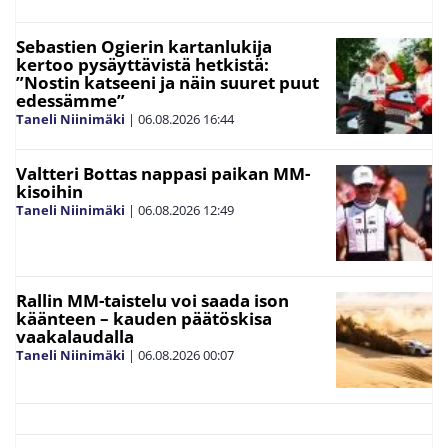
Sebastien Ogierin kartanlukija
kertoo pysäyttävistä hetkistä:
”Nostin katseeni ja näin suuret puut
edessämme”
Taneli Niinimäki
|
06.08.2026
16:44
Valtteri Bottas nappasi paikan MM-
kisoihin
Taneli Niinimäki
|
06.08.2026
12:49
Rallin MM-taistelu voi saada ison
käänteen – kauden päätöskisa
vaakalaudalla
Taneli Niinimäki
|
06.08.2026
00:07