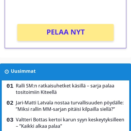
peliin (arvo 0,20€ per kierros)!
Ei kierrätysvaatimusta!
PELAA NYT
Uusimmat
Ralli SM:n ratkaisuhetket käsillä – sarja palaa
tositoimiin Kiteellä
Jari-Matti Latvala nostaa turvallisuuden pöydälle:
”Miksi rallin MM-sarjan pitäisi kilpailla siellä?”
Valtteri Bottas kertoi karun syyn keskeytyksilleen
– ”Kaikki alkaa palaa”