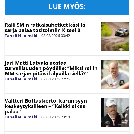
LUE MYÖS:
Ralli SM:n ratkaisuhetket käsillä –
sarja palaa tositoimiin Kiteellä
Taneli Niinimäki
|
08.08.2026
00:42
Jari-Matti Latvala nostaa
turvallisuuden pöydälle: ”Miksi rallin
MM-sarjan pitäisi kilpailla siellä?”
Taneli Niinimäki
|
07.08.2026
22:26
Valtteri Bottas kertoi karun syyn
keskeytyksilleen – ”Kaikki alkaa
palaa”
Taneli Niinimäki
|
06.08.2026
23:14