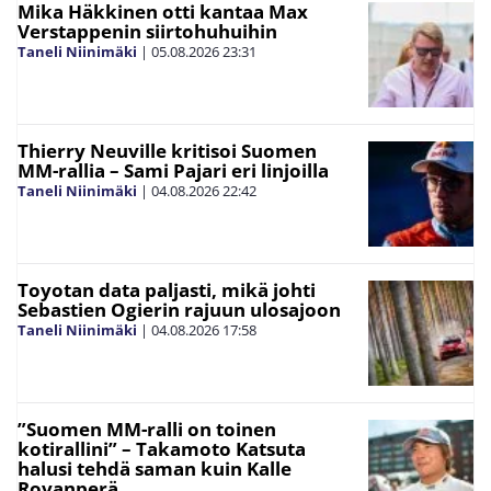
Mika Häkkinen otti kantaa Max
Verstappenin siirtohuhuihin
Taneli Niinimäki
|
05.08.2026
23:31
Thierry Neuville kritisoi Suomen
MM-rallia – Sami Pajari eri linjoilla
Taneli Niinimäki
|
04.08.2026
22:42
Toyotan data paljasti, mikä johti
Sebastien Ogierin rajuun ulosajoon
Taneli Niinimäki
|
04.08.2026
17:58
”Suomen MM-ralli on toinen
kotirallini” – Takamoto Katsuta
halusi tehdä saman kuin Kalle
Rovanperä