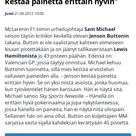
kestää painetta erittäin hyvin"
Jussi
21.06.2012
10:00
McLarenin F1-tiimin urheilujohtaja
Sam Michael
seisoo täysin kritiikin keskellä olevan
Jenson Buttonin
takana. Button ei ole saalistanut kahteen viimeiseen
kisaan pistettäkään ja on jäänyt tallikaveristaan
Lewis
Hamiltonista
jo 43 pisteen päähän. Edessä on
Valencian GP, jossa täytyy onnistua. Michael kehuu
Buttonin luonnetta, sillä mies kestää arvostelun
valtavien paineiden alla. – Jenson kestää painetta
erittäin hyvin. Se on yksi niistä asioista, jonka huomaa,
kun työskentelet hänen kanssaan. Hän ei näytä sitä,
Michael sanoo
Sky Sports Newsille
. – Hänellä on
erittäin hyvä pokerinaama ja jopa nykytilanteessa,
jossa hänellä on paineita, hän ei näytä niitä ulospäin.
Sellainen hän on aina ollut. Button on kuljettajien MM-
sarjassa vasta sijalla kahdeksan kerättyään 45 pistettä.