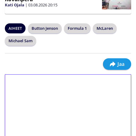
Kati Ojala
|
03.08.2026
20:15
AIHEET
Button Jenson
Formula 1
McLaren
Michael Sam
Jaa
1€ = 10€ arvosta
ilmaiskierroksia ilman
kierrätystä!
Talleta 1€
Saat heti 50 ilmaiskierrosta Tuohi 1000 -