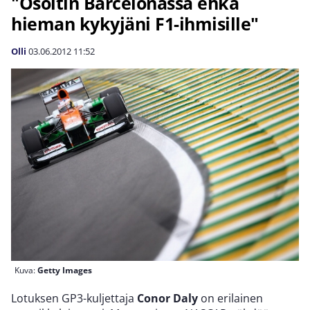
"Osoitin Barcelonassa ehkä
hieman kykyjäni F1-ihmisille"
Olli
03.06.2012
11:52
Kuva:
Getty Images
Lotuksen GP3-kuljettaja
Conor Daly
on erilainen