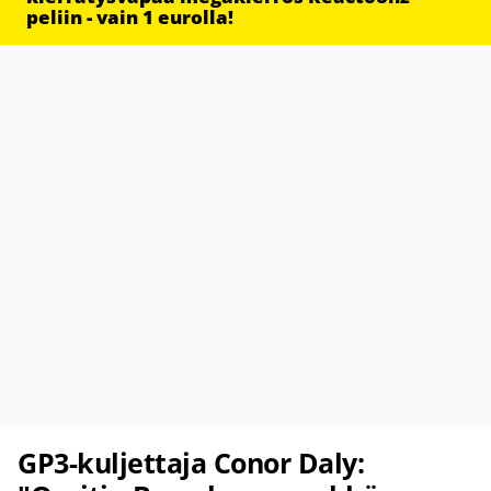
peliin - vain 1 eurolla!
GP3-kuljettaja Conor Daly: