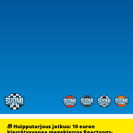
🎁 Huipputarjous jatkuu: 10 euron
kierrätysvapaa megakierros Reactoonz-