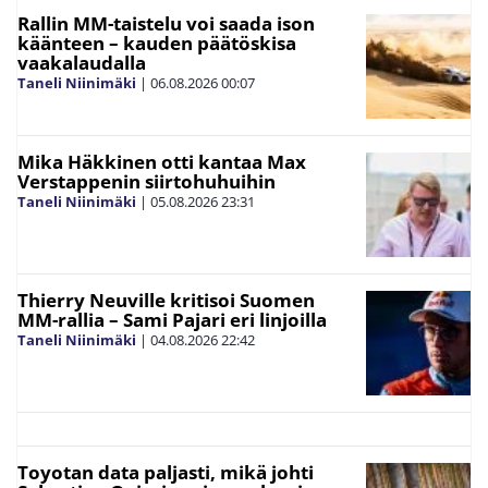
Rallin MM-taistelu voi saada ison
käänteen – kauden päätöskisa
vaakalaudalla
Taneli Niinimäki
|
06.08.2026
00:07
Mika Häkkinen otti kantaa Max
Verstappenin siirtohuhuihin
Taneli Niinimäki
|
05.08.2026
23:31
Thierry Neuville kritisoi Suomen
MM-rallia – Sami Pajari eri linjoilla
Taneli Niinimäki
|
04.08.2026
22:42
Toyotan data paljasti, mikä johti