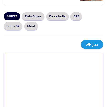
AIHEET
Daly Conor
Force India
GP3
Lotus GP
Muut
Jaa
1€ = 10€ arvosta
ilmaiskierroksia ilman
kierrätystä!
Talleta 1€
Saat heti 50 ilmaiskierrosta Tuohi 1000 -
peliin (arvo 0,20€ per kierros)!