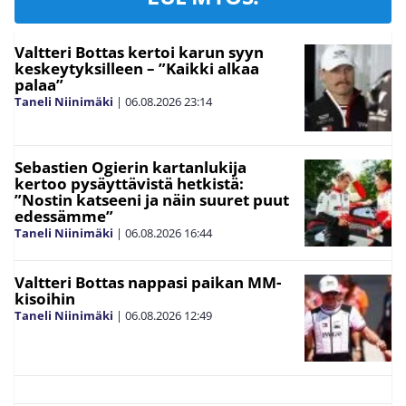
Valtteri Bottas kertoi karun syyn
keskeytyksilleen – ”Kaikki alkaa
palaa”
Taneli Niinimäki
|
06.08.2026
23:14
Sebastien Ogierin kartanlukija
kertoo pysäyttävistä hetkistä:
”Nostin katseeni ja näin suuret puut
edessämme”
Taneli Niinimäki
|
06.08.2026
16:44
Valtteri Bottas nappasi paikan MM-
kisoihin
Taneli Niinimäki
|
06.08.2026
12:49