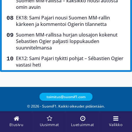
Suomen MM-rallissa – kaksikko nousi autosta
omin avuin
EK18: Sami Pajari nousi Suomen MM-rallin
kärkeen ja kommentoi Ogierin tilannetta
Suomen MM-rallissa hurjan ulosajon kokenut
Sebastien Ogier paljasti loppukauden
suunnitelmansa
EK12: Sami Pajari tykitti pohjat – Sébastien Ogier
vastasi heti
toimitus@suomif1.com
© 2026 - SuomiF1. Kaikki oikeudet pidätetään.
Etusivu
Uusimmat
Luetuimmat
Valikko