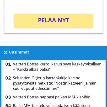
Ei kierrätysvaatimusta!
PELAA NYT
Uusimmat
Valtteri Bottas kertoi karun syyn keskeytyksilleen
– ”Kaikki alkaa palaa”
Sebastien Ogierin kartanlukija kertoo
pysäyttävistä hetkistä: ”Nostin katseeni ja näin
suuret puut edessämme”
Valtteri Bottas nappasi paikan MM-kisoihin
Rallin MM-taistelu voi saada ison käänteen –