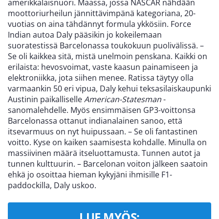
amerikkalaisnuori. Maassa, jossa NASCAR nähdään
moottoriurheilun jännittävimpänä kategoriana, 20-
vuotias on aina tähdännyt formula ykkösiin. Force
Indian autoa Daly pääsikin jo kokeilemaan
suoratestissä Barcelonassa toukokuun puolivälissä. –
Se oli kaikkea sitä, mistä unelmoin penskana. Kaikki on
erilaista: hevosvoimat, vaste kaasun painamiseen ja
elektroniikka, jota siihen menee. Ratissa täytyy olla
varmaankin 50 eri vipua, Daly kehui teksasilaiskaupunki
Austinin paikalliselle
American-Statesman
-
sanomalehdelle. Myös ensimmäisen GP3-voittonsa
Barcelonassa ottanut indianalainen sanoo, että
itsevarmuus on nyt huipussaan. – Se oli fantastinen
voitto. Kyse on kaiken saamisesta kohdalle. Minulla on
massiivinen määrä itseluottamusta. Tunnen autot ja
tunnen kulttuurin. – Barcelonan voiton jälkeen saatoin
ehkä jo osoittaa hieman kykyjäni ihmisille F1-
paddockilla, Daly uskoo.
LUE MYÖS: