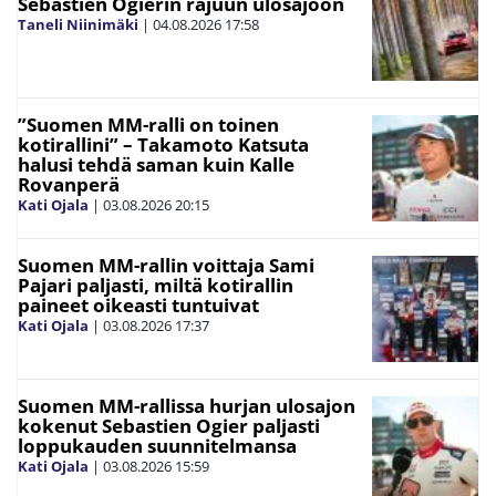
Sebastien Ogierin rajuun ulosajoon
Taneli Niinimäki
|
04.08.2026
17:58
”Suomen MM-ralli on toinen
kotirallini” – Takamoto Katsuta
halusi tehdä saman kuin Kalle
Rovanperä
Kati Ojala
|
03.08.2026
20:15
Suomen MM-rallin voittaja Sami
Pajari paljasti, miltä kotirallin
paineet oikeasti tuntuivat
Kati Ojala
|
03.08.2026
17:37
Suomen MM-rallissa hurjan ulosajon
kokenut Sebastien Ogier paljasti
loppukauden suunnitelmansa
Kati Ojala
|
03.08.2026
15:59