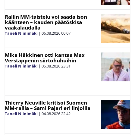
Rallin MM-taistelu voi saada ison
käänteen – kauden päätöskisa
vaakalaudalla
Taneli Niinimäki
|
06.08.2026
00:07
Mika Häkkinen otti kantaa Max
Verstappenin siirtohuhuihin
Taneli Niinimäki
|
05.08.2026
23:31
Thierry Neuville kritisoi Suomen
MM-rallia – Sami Pajari eri linjoilla
Taneli Niinimäki
|
04.08.2026
22:42