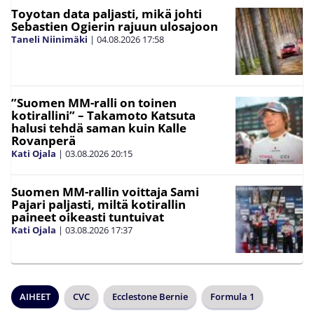
Toyotan data paljasti, mikä johti
Sebastien Ogierin rajuun ulosajoon
Taneli Niinimäki
|
04.08.2026
17:58
”Suomen MM-ralli on toinen
kotirallini” – Takamoto Katsuta
halusi tehdä saman kuin Kalle
Rovanperä
Kati Ojala
|
03.08.2026
20:15
Suomen MM-rallin voittaja Sami
Pajari paljasti, miltä kotirallin
paineet oikeasti tuntuivat
Kati Ojala
|
03.08.2026
17:37
AIHEET
CVC
Ecclestone Bernie
Formula 1