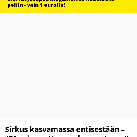
peliin - vain 1 eurolla!
Sirkus kasvamassa entisestään –