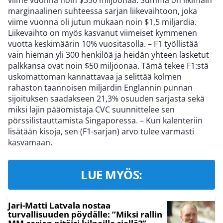
viime vuonna noin $350 miljoonaa. Summa on likimain
marginaalinen suhteessa sarjan liikevaihtoon, joka
viime vuonna oli jutun mukaan noin $1,5 miljardia.
Liikevaihto on myös kasvanut viimeiset kymmenen
vuotta keskimäärin 10% vuositasolla. – F1 työllistää
vain hieman yli 300 henkilöä ja heidän yhteen lasketut
palkkansa ovat noin $50 miljoonaa. Tämä tekee F1:stä
uskomattoman kannattavaa ja selittää kolmen
rahaston taannoisen miljardin Englannin punnan
sijoituksen saadakseen 21,3% osuuden sarjasta sekä
miksi lajin pääomistaja CVC suunnittelee sen
pörssilistauttamista Singaporessa. – Kun kalenteriin
lisätään kisoja, sen (F1-sarjan) arvo tulee varmasti
kasvamaan.
LUE MYÖS:
Jari-Matti Latvala nostaa
turvallisuuden pöydälle: ”Miksi rallin