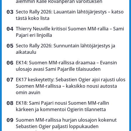
aiemmin Kalle Rovanperän varoituksen
Secto Rally 2026: Lauantain lähtöjärjestys – katso
tästä koko lista
Thierry Neuville kritisoi Suomen MM-rallia – Sami
Pajari eri linjoilla
Secto Rally 2026: Sunnuntain lähtöjärjestys ja
aikataulu
EK14: Suomen MM-rallissa draamaa – Evansin
ulosajo avasi Sami Pajarille tilaisuuden
EK17 keskeytetty: Sebastien Ogier ajoi rajusti ulos
Suomen MM-rallissa – kaksikko nousi autosta
omin avuin
EK18: Sami Pajari nousi Suomen MM-rallin
kärkeen ja kommentoi Ogierin tilannetta
Suomen MM-rallissa hurjan ulosajon kokenut
Sebastien Ogier paljasti loppukauden