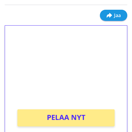
Jaa
1€ = 10€ arvosta
ilmaiskierroksia ilman
kierrätystä!
Talleta 1€
Saat heti 50 ilmaiskierrosta Tuohi 1000 -
peliin (arvo 0,20€ per kierros)!
Ei kierrätysvaatimusta!
PELAA NYT