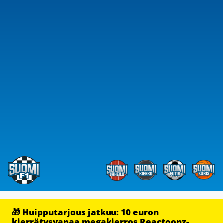
🎁 Huipputarjous jatkuu: 10 euron
kierrätysvapaa megakierros Reactoonz-