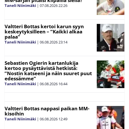
MM-sarjan pitäisi kilpailla siellä?”
Taneli Niinimäki
|
07.08.2026
22:26
Valtteri Bottas kertoi karun syyn
keskeytyksilleen – ”Kaikki alkaa
palaa”
Taneli Niinimäki
|
06.08.2026
23:14
Sebastien Ogierin kartanlukija
kertoo pysäyttävistä hetkistä:
”Nostin katseeni ja näin suuret puut
edessämme”
Taneli Niinimäki
|
06.08.2026
16:44
Valtteri Bottas nappasi paikan MM-
kisoihin
Taneli Niinimäki
|
06.08.2026
12:49