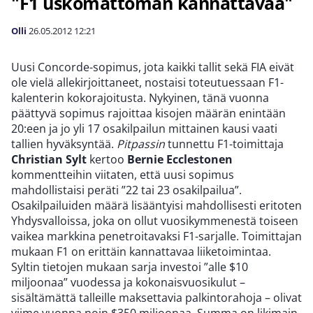
"F1 uskomattoman kannattavaa"
Olli
26.05.2012
12:21
Uusi Concorde-sopimus, jota kaikki tallit sekä FIA eivät
ole vielä allekirjoittaneet, nostaisi toteutuessaan F1-
kalenterin kokorajoitusta. Nykyinen, tänä vuonna
päättyvä sopimus rajoittaa kisojen määrän enintään
20:een ja jo yli 17 osakilpailun mittainen kausi vaati
tallien hyväksyntää.
Pitpassin
tunnettu F1-toimittaja
Christian Sylt
kertoo
Bernie Ecclestonen
kommentteihin viitaten, että uusi sopimus
mahdollistaisi peräti ”22 tai 23 osakilpailua”.
Osakilpailuiden määrä lisääntyisi mahdollisesti eritoten
Yhdysvalloissa, joka on ollut vuosikymmenestä toiseen
vaikea markkina penetroitavaksi F1-sarjalle. Toimittajan
mukaan F1 on erittäin kannattavaa liiketoimintaa.
Syltin tietojen mukaan sarja investoi ”alle $10
miljoonaa” vuodessa ja kokonaisvuosikulut –
sisältämättä talleille maksettavia palkintorahoja – olivat