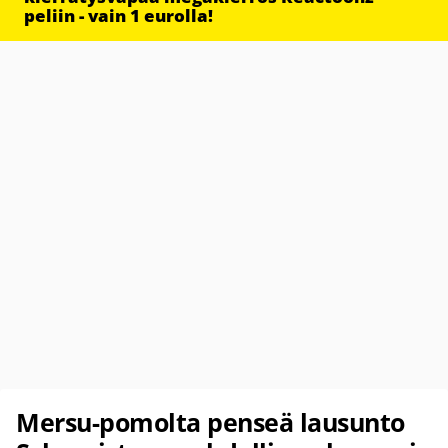
peliin - vain 1 eurolla!
Mersu-pomolta penseä lausunto