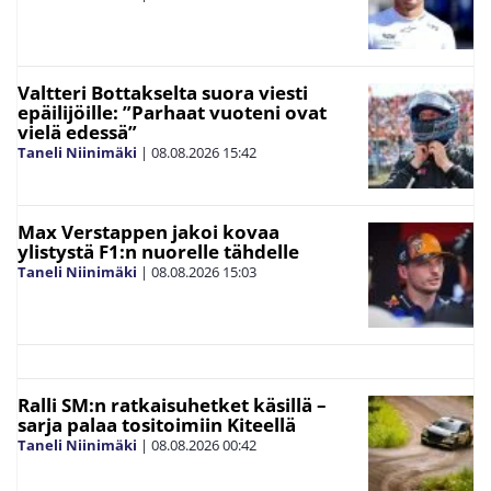
Valtteri Bottakselta suora viesti
epäilijöille: ”Parhaat vuoteni ovat
vielä edessä”
Taneli Niinimäki
|
08.08.2026
15:42
Max Verstappen jakoi kovaa
ylistystä F1:n nuorelle tähdelle
Taneli Niinimäki
|
08.08.2026
15:03
Ralli SM:n ratkaisuhetket käsillä –
sarja palaa tositoimiin Kiteellä
Taneli Niinimäki
|
08.08.2026
00:42