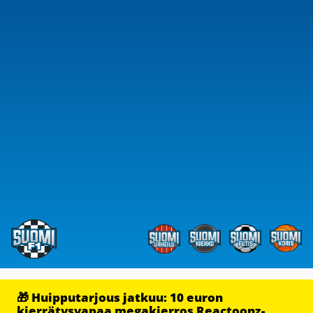
🎁 Huipputarjous jatkuu: 10 euron
kierrätysvapaa megakierros Reactoonz-