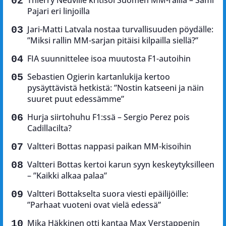
Thierry Neuville kritisoi Suomen MM-rallia – Sami
Pajari eri linjoilla
Jari-Matti Latvala nostaa turvallisuuden pöydälle:
”Miksi rallin MM-sarjan pitäisi kilpailla siellä?”
FIA suunnittelee isoa muutosta F1-autoihin
Sebastien Ogierin kartanlukija kertoo
pysäyttävistä hetkistä: ”Nostin katseeni ja näin
suuret puut edessämme”
Hurja siirtohuhu F1:ssä – Sergio Perez pois
Cadillacilta?
Valtteri Bottas nappasi paikan MM-kisoihin
Valtteri Bottas kertoi karun syyn keskeytyksilleen
– ”Kaikki alkaa palaa”
Valtteri Bottakselta suora viesti epäilijöille:
”Parhaat vuoteni ovat vielä edessä”
Mika Häkkinen otti kantaa Max Verstappenin