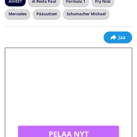
AIHEET
di Resta Paul
Formula 1
Fry Nick
Mercedes
Pääuutiset
Schumacher Michael
Jaa
🎁 Huipputarjous jatkuu: 10
euron kierrätysvapaa
megakierros Reactoonz-
peliin – vain 1 eurolla!
Peli: Reactoonz
Vain uusille asiakkaille!
PELAA NYT