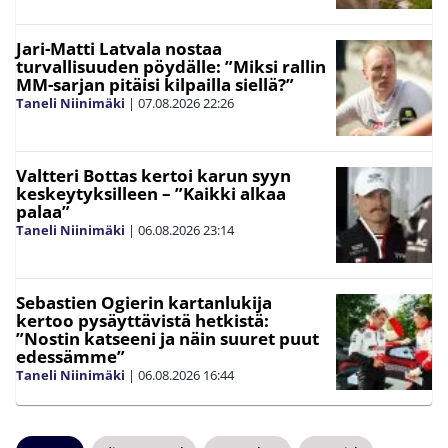
Jari-Matti Latvala nostaa
turvallisuuden pöydälle: ”Miksi rallin
MM-sarjan pitäisi kilpailla siellä?”
Taneli Niinimäki
|
07.08.2026
22:26
Valtteri Bottas kertoi karun syyn
keskeytyksilleen – ”Kaikki alkaa
palaa”
Taneli Niinimäki
|
06.08.2026
23:14
Sebastien Ogierin kartanlukija
kertoo pysäyttävistä hetkistä:
”Nostin katseeni ja näin suuret puut
edessämme”
Taneli Niinimäki
|
06.08.2026
16:44