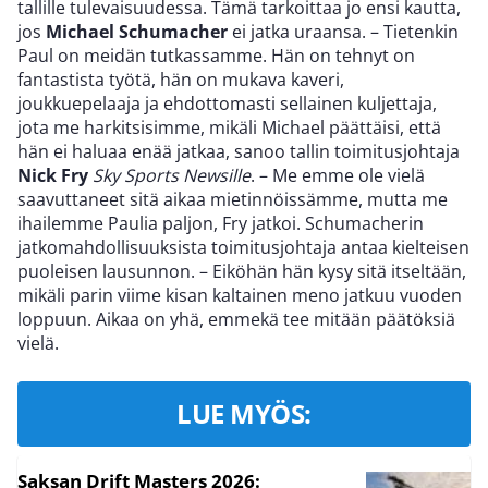
tallille tulevaisuudessa. Tämä tarkoittaa jo ensi kautta,
jos
Michael Schumacher
ei jatka uraansa. – Tietenkin
Paul on meidän tutkassamme. Hän on tehnyt on
fantastista työtä, hän on mukava kaveri,
joukkuepelaaja ja ehdottomasti sellainen kuljettaja,
jota me harkitsisimme, mikäli Michael päättäisi, että
hän ei haluaa enää jatkaa, sanoo tallin toimitusjohtaja
Nick Fry
Sky Sports Newsille
. – Me emme ole vielä
saavuttaneet sitä aikaa mietinnöissämme, mutta me
ihailemme Paulia paljon, Fry jatkoi. Schumacherin
jatkomahdollisuuksista toimitusjohtaja antaa kielteisen
puoleisen lausunnon. – Eiköhän hän kysy sitä itseltään,
mikäli parin viime kisan kaltainen meno jatkuu vuoden
loppuun. Aikaa on yhä, emmekä tee mitään päätöksiä
vielä.
LUE MYÖS:
Saksan Drift Masters 2026: