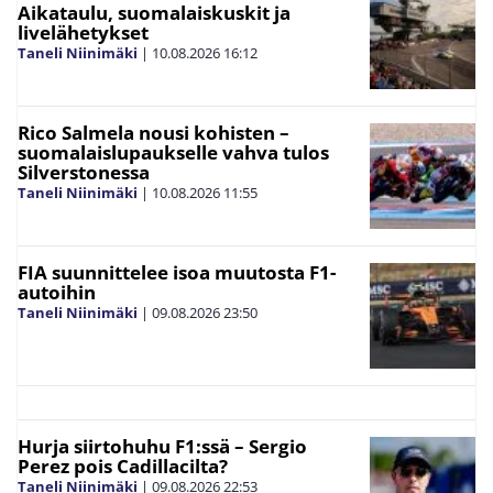
Aikataulu, suomalaiskuskit ja
livelähetykset
Taneli Niinimäki
|
10.08.2026
16:12
Rico Salmela nousi kohisten –
suomalaislupaukselle vahva tulos
Silverstonessa
Taneli Niinimäki
|
10.08.2026
11:55
FIA suunnittelee isoa muutosta F1-
autoihin
Taneli Niinimäki
|
09.08.2026
23:50
Hurja siirtohuhu F1:ssä – Sergio
Perez pois Cadillacilta?
Taneli Niinimäki
|
09.08.2026
22:53