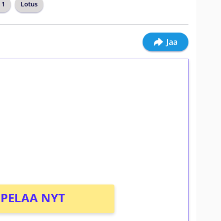
 1
Lotus
Jaa
ilmaiskierroksia ilman
osta Tuohi 1000 -peliin (arvo 0,20€ per
PELAA NYT