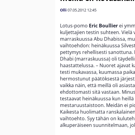
Olli
07.05.2012
12:45
Lotus-pomo
Eric Boullier
ei ymmä
kuljettajien testin suhteen. Vielä
marraskuussa Abu Dhabissa, mutta
vaihtoehdon: heinäkuussa Silves
pettymys rehellisesti sanottuna. 
Dhabi (marraskuussa) oli täydelli
haastattelussa. – Nuoret ajavat 
testi mukavassa, kuumassa paikass
hermostunut päätöksestä järjest
vaikka näin, että meillä oli asias
ehdottomasti sitä vastaan. Minust
testaavat heinäkuussa kun heillä 
mestaruustaistoon. Meidän ei pidä 
Kaikesta huolimatta ranskalainen
vaihtoehto. Syy tähän on kuluteh
alkuperäiseen suunnitelmaan, jo