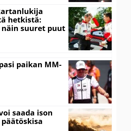
kartanlukija
ä hetkistä:
a näin suuret puut
ppasi paikan MM-
voi saada ison
 päätöskisa