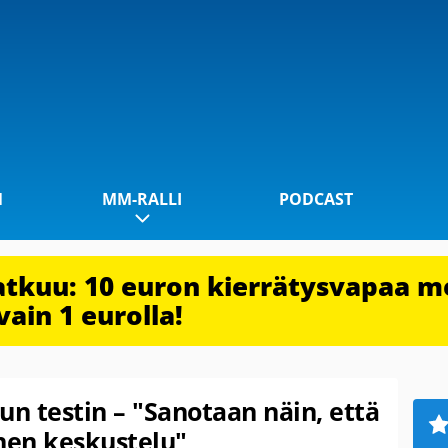
1
MM-RALLI
PODCAST
jatkuu: 10 euron kierrätysvapaa m
vain 1 eurolla!
un testin – "Sanotaan näin, että
nen keskustelu"