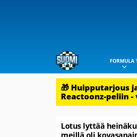
FORMULA 
🎁 Huipputarjous 
Reactoonz-peliin - 
Lotus lyttää heinäku
meillä oli kovasanai