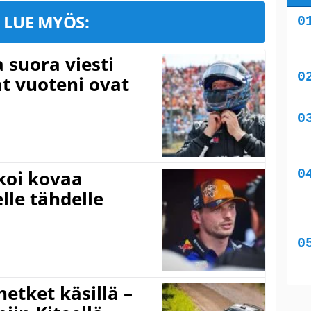
LUE MYÖS:
a suora viesti
at vuoteni ovat
koi kovaa
lle tähdelle
hetket käsillä –