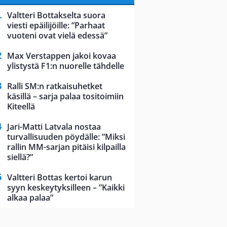
Valtteri Bottakselta suora
viesti epäilijöille: ”Parhaat
vuoteni ovat vielä edessä”
Max Verstappen jakoi kovaa
ylistystä F1:n nuorelle tähdelle
Ralli SM:n ratkaisuhetket
käsillä – sarja palaa tositoimiin
Kiteellä
Jari-Matti Latvala nostaa
turvallisuuden pöydälle: ”Miksi
rallin MM-sarjan pitäisi kilpailla
siellä?”
Valtteri Bottas kertoi karun
syyn keskeytyksilleen – ”Kaikki
alkaa palaa”