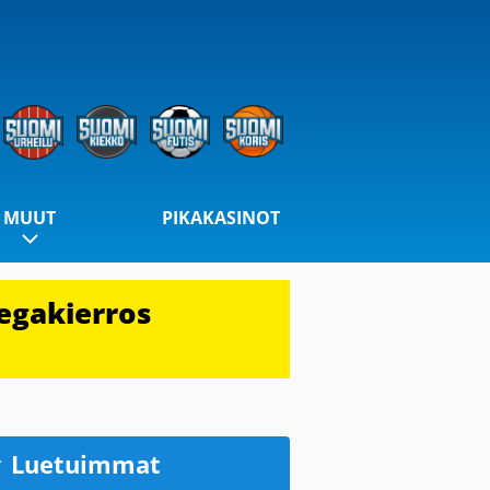
MUUT
PIKAKASINOT
egakierros
Luetuimmat