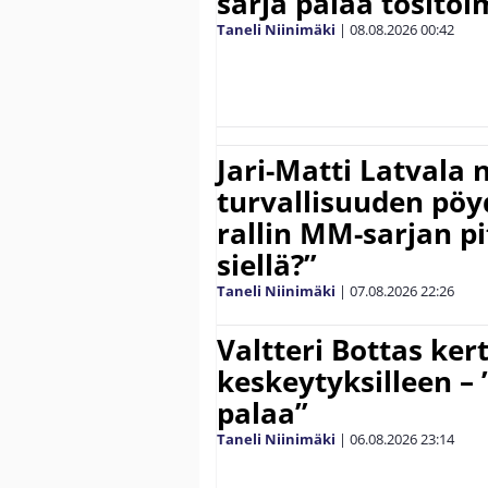
sarja palaa tositoim
Taneli Niinimäki
|
08.08.2026
00:42
Jari-Matti Latvala 
turvallisuuden pöyd
rallin MM-sarjan pit
siellä?”
Taneli Niinimäki
|
07.08.2026
22:26
Valtteri Bottas ker
keskeytyksilleen – 
palaa”
Taneli Niinimäki
|
06.08.2026
23:14