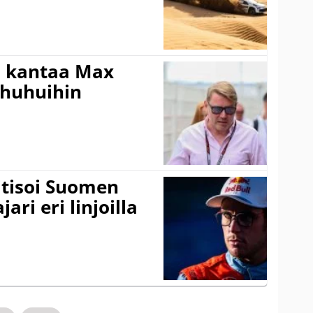
i kantaa Max
ohuhuihin
itisoi Suomen
ari eri linjoilla