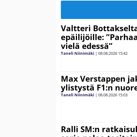
Valtteri Bottakselt
epäilijöille: ”Parha
vielä edessä”
Taneli Niinimäki
|
08.08.2026
15:42
Max Verstappen ja
ylistystä F1:n nuore
Taneli Niinimäki
|
08.08.2026
15:03
Ralli SM:n ratkaisu