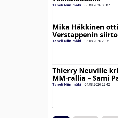
Taneli Niinimäki
|
06.08.2026
00:07
Mika Häkkinen ott
Verstappenin siirt
Taneli Niinimäki
|
05.08.2026
23:31
Thierry Neuville kr
MM-rallia – Sami Paj
Taneli Niinimäki
|
04.08.2026
22:42