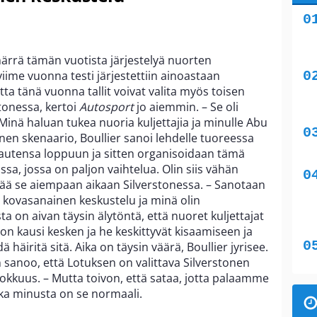
rrä tämän vuotista järjestelyä nuorten
 viime vuonna testi järjestettiin ainoastaan
 tänä vuonna tallit voivat valita myös toisen
tonessa, kertoi
Autosport
jo aiemmin. – Se oli
Minä haluan tukea nuoria kuljettajia ja minulle Abu
nen skenaario, Boullier sanoi lehdelle tuoreessa
kautensa loppuun ja sitten organisoidaan tämä
a, jossa on paljon vaihtelua. Olin siis vähän
ää se aiempaan aikaan Silverstonessa. – Sanotaan
ta kovasanainen keskustelu ja minä olin
a on aivan täysin älytöntä, että nuoret kuljettajat
on kausi kesken ja he keskittyvät kisaamiseen ja
häiritä sitä. Aika on täysin väärä, Boullier jyrisee.
 sanoo, että Lotuksen on valittava Silverstonen
okkuus. – Mutta toivon, että sataa, jotta palaamme
ka minusta on se normaali.