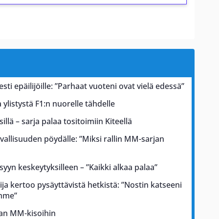
esti epäilijöille: ”Parhaat vuoteni ovat vielä edessä”
ylistystä F1:n nuorelle tähdelle
illä – sarja palaa tositoimiin Kiteellä
rvallisuuden pöydälle: ”Miksi rallin MM-sarjan
 syyn keskeytyksilleen – ”Kaikki alkaa palaa”
ja kertoo pysäyttävistä hetkistä: ”Nostin katseeni
ämme”
kan MM-kisoihin