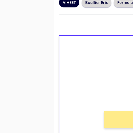
AIHEET
Boullier Eric
Formula
1€ = 10€ arvosta 
kierrätystä!
Talleta 1€
Saat heti 50 ilmaiskierr
kierros)!
Ei kierrätysvaatimusta!