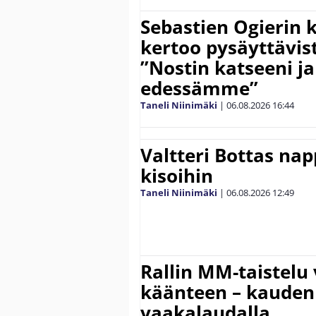
Sebastien Ogierin 
kertoo pysäyttävist
”Nostin katseeni j
edessämme”
Taneli Niinimäki
|
06.08.2026
16:44
Valtteri Bottas na
kisoihin
Taneli Niinimäki
|
06.08.2026
12:49
Rallin MM-taistelu 
käänteen – kauden
vaakalaudalla