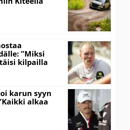
iin Kiteellä
nostaa
älle: ”Miksi
äisi kilpailla
toi karun syyn
”Kaikki alkaa