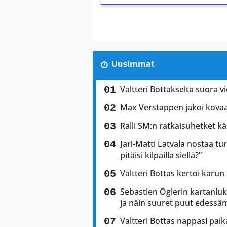
Uusimmat
Valtteri Bottakselta suora vi
Max Verstappen jakoi kovaa 
Ralli SM:n ratkaisuhetket käs
Jari-Matti Latvala nostaa tu
pitäisi kilpailla siellä?”
Valtteri Bottas kertoi karun
Sebastien Ogierin kartanluki
ja näin suuret puut edess
Valtteri Bottas nappasi pai