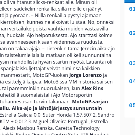
a oli vaihtanut slicks-renkaat alle. Minun oli
een sadekelin renkailla, sillä meille ei jäänyt
töjä pyörään. – Niillä renkailla pystyi ajamaan
 kierroksen, kunnes ne alkoivat luistaa. No, onneksi
han vertailukelpoista vauhtia muiden vastaavilla
sa, huokaisi Ajo helpotuksesta. Ajo starttasi kolme
ssa avanneeseen kisaan viidennestä ruudusta.
 hän on takaa-ajaja. – Tietenkin tämä Jerezin aika-ajo
 taistelumielialalla matkaan oli keli sunnuntaina
ysin mahdollista hyvän startin myötä. Lauantai oli
 espanjalaiskuljettajat veivät nimiinsä kaikkien
ilmanmestarit, MotoGP-luokan
Jorge Lorenzo
ja
ä esittelyjä kaipaa. Moto3:ssa MM-historia sai sen
, tai paremminkin nuorukaisen, kun
Alex Rins
puhetkillä suomalaistalli Ajo Motorsportin
tuhannesosan turvin takanaan.
MotoGP-sarjan
lu. Aika-ajo ja lähtöjärjestys sunnuntain
Estrella Galicia 0,0, Suter Honda 1.57,507 2. Sandro
TM + 0,012 3. Miguel Oliveira Portugali, Estrella
 4. Alexis Masbou Ranska, Caretta Technology,
Tshekki, Redox-Ongetta-Centro Seta, FTR Honda +