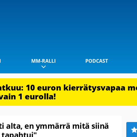
1
MM-RALLI
PODCAST
jatkuu: 10 euron kierrätysvapaa m
vain 1 eurolla!
ti alta, en ymmärrä mitä siinä
 tapahtui"