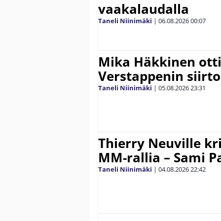
vaakalaudalla
Taneli Niinimäki
|
06.08.2026
00:07
Mika Häkkinen ott
Verstappenin siirt
Taneli Niinimäki
|
05.08.2026
23:31
Thierry Neuville kr
MM-rallia – Sami Paj
Taneli Niinimäki
|
04.08.2026
22:42