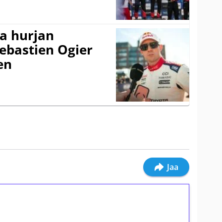
a hurjan
ebastien Ogier
en
Jaa
ilmaiskierroksia ilman