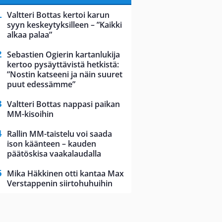
Valtteri Bottas kertoi karun
syyn keskeytyksilleen – ”Kaikki
alkaa palaa”
Sebastien Ogierin kartanlukija
kertoo pysäyttävistä hetkistä:
”Nostin katseeni ja näin suuret
puut edessämme”
Valtteri Bottas nappasi paikan
MM-kisoihin
Rallin MM-taistelu voi saada
ison käänteen – kauden
päätöskisa vaakalaudalla
Mika Häkkinen otti kantaa Max
Verstappenin siirtohuhuihin