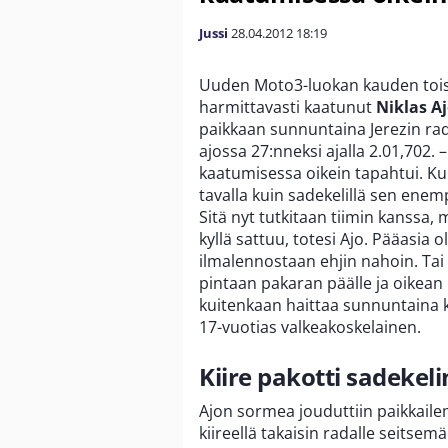
Jussi
28.04.2012
18:19
Uuden Moto3-luokan kauden toise
harmittavasti kaatunut
Niklas A
paikkaan sunnuntaina Jerezin rada
ajossa 27:nneksi ajalla 2.01,702. 
kaatumisessa oikein tapahtui. Kurv
tavalla kuin sadekelillä sen enem
Sitä nyt tutkitaan tiimin kanssa
kyllä sattuu, totesi Ajo. Pääasia ol
ilmalennostaan ehjin nahoin. Tai 
pintaan pakaran päälle ja oikean 
kuitenkaan haittaa sunnuntaina k
17-vuotias valkeakoskelainen.
Kiire pakotti sadekeli
Ajon sormea jouduttiin paikkail
kiireellä takaisin radalle seitsem