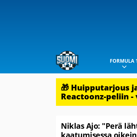
FORMULA 
🎁 Huipputarjous 
Reactoonz-peliin - 
Niklas Ajo: "Perä läh
kaatumisessa oikein