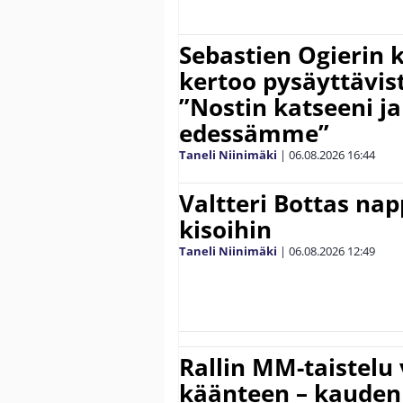
Sebastien Ogierin 
kertoo pysäyttävist
”Nostin katseeni j
edessämme”
Taneli Niinimäki
|
06.08.2026
16:44
Valtteri Bottas na
kisoihin
Taneli Niinimäki
|
06.08.2026
12:49
Rallin MM-taistelu 
käänteen – kauden