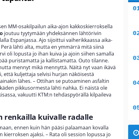
n MM-osakilpailun aika-ajon kakkoskierroksella
jo
joutuu tyytymään yhdeksännen lähtörivin
lla Espanjassa. Ajo sijoittui vaiherikkaassa aika-
– Perä lähti alta, mutta en ymmärrä mitä siinä
i oli lopusta jo ihan kuiva ja ajoin siihen samalla
pää puristamatta ja kallistamatta. Outo tilanne.
, mutta mennyt mikä mennyttä. Näitä nyt vaan ikävä
i, että kuljettaja selvisi hurjan näköisestä
ainakin lähes. – Ottihan se putoaminen asfaltin
käden pikkusormesta lähti nahka. Ei näistä ole
isassa, vakuutti KTM:n tehdaspyörällä kilpaileva
n renkailla kuivalle radalle
emaan, ennen kuin hän pääsi palaamaan kovalla
än kierroksen ajaksi. – Rata oli session lopussa jo