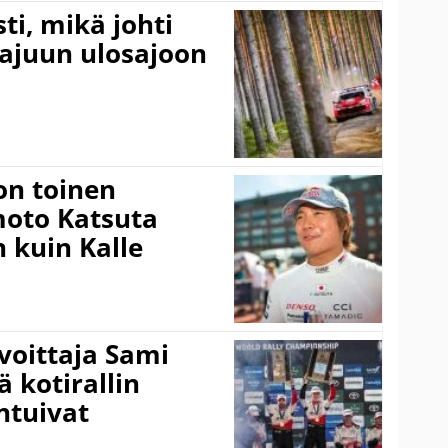
ti, mikä johti
rajuun ulosajoon
on toinen
amoto Katsuta
 kuin Kalle
voittaja Sami
ä kotirallin
ntuivat