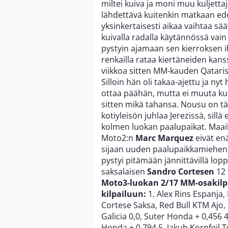
miltei kuiva ja moni muu kuljettaj
lähdettävä kuitenkin matkaan edell
yksinkertaisesti aikaa vaihtaa sää
kuivalla radalla käytännössä vain
pystyin ajamaan sen kierroksen i
renkailla rataa kiertäneiden kans
viikkoa sitten MM-kauden Qatari
Silloin hän oli takaa-ajettu ja nyt
ottaa päähän, mutta ei muuta kuin
sitten mikä tahansa. Nousu on tä
kotiyleisön juhlaa Jerezissä, sillä
kolmen luokan paalupaikat. Maa
Moto2:n
Marc Marquez
eivät enä
sijaan uuden paalupaikkamiehen
pystyi pitämään jännittävillä lop
saksalaisen
Sandro Cortesen
12 
Moto3-luokan 2/17 MM-osakilpai
kilpailuun:
1. Alex Rins Espanja, 
Cortese Saksa, Red Bull KTM Ajo, K
Galicia 0,0, Suter Honda + 0,456
Honda + 0,794 5. Jakub Kornfeil 