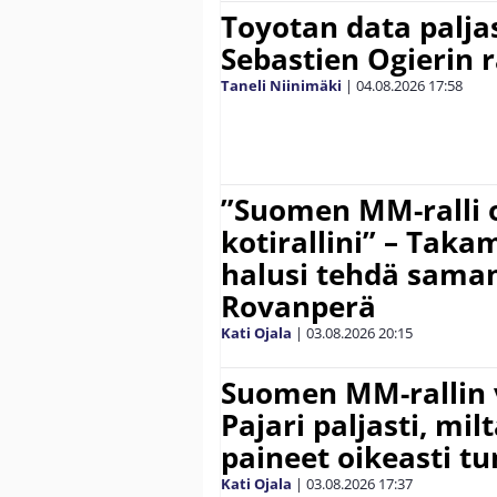
Toyotan data paljas
Sebastien Ogierin 
Taneli Niinimäki
|
04.08.2026
17:58
”Suomen MM-ralli 
kotirallini” – Tak
halusi tehdä saman
Rovanperä
Kati Ojala
|
03.08.2026
20:15
Suomen MM-rallin 
Pajari paljasti, milt
paineet oikeasti tu
Kati Ojala
|
03.08.2026
17:37