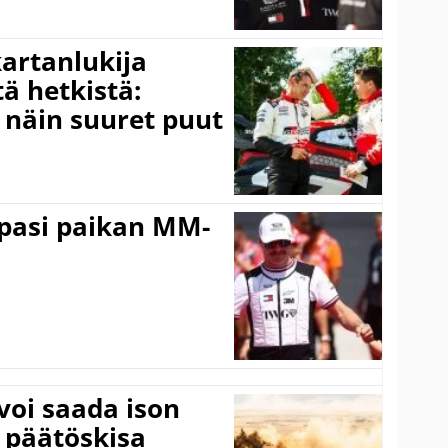
kartanlukija
ä hetkistä:
a näin suuret puut
ppasi paikan MM-
voi saada ison
 päätöskisa