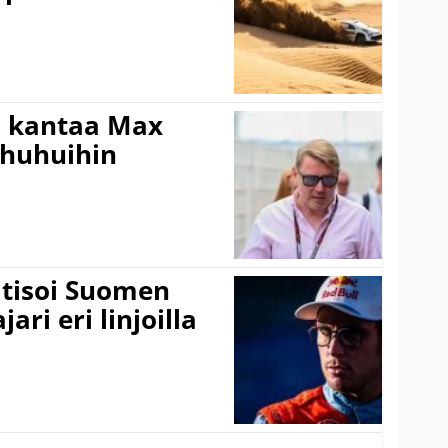
i kantaa Max
ohuhuihin
itisoi Suomen
ari eri linjoilla