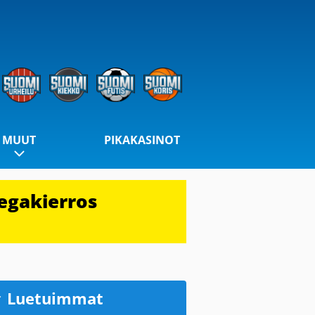
MUUT
PIKAKASINOT
egakierros
Luetuimmat