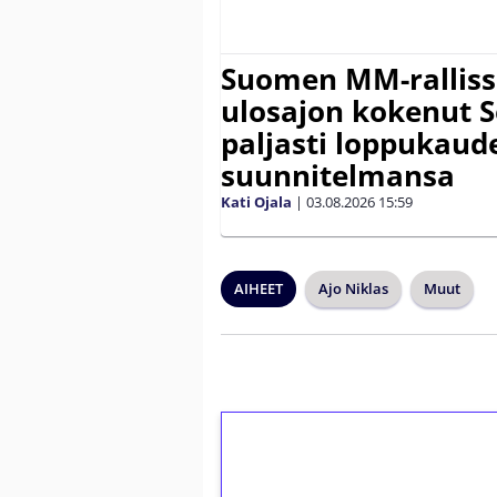
Suomen MM-ralliss
ulosajon kokenut S
paljasti loppukaud
suunnitelmansa
Kati Ojala
|
03.08.2026
15:59
AIHEET
Ajo Niklas
Muut
1€ = 10€ arvosta 
kierrätystä!