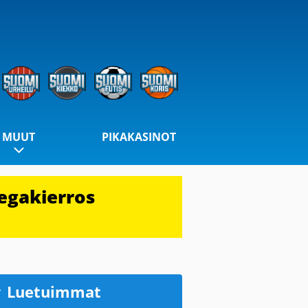
MUUT
PIKAKASINOT
egakierros
Luetuimmat