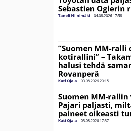
Sebastien Ogierin 
Taneli Niinimäki
|
04.08.2026
17:58
”Suomen MM-ralli 
kotirallini” – Tak
halusi tehdä saman
Rovanperä
Kati Ojala
|
03.08.2026
20:15
Suomen MM-rallin 
Pajari paljasti, milt
paineet oikeasti tu
Kati Ojala
|
03.08.2026
17:37