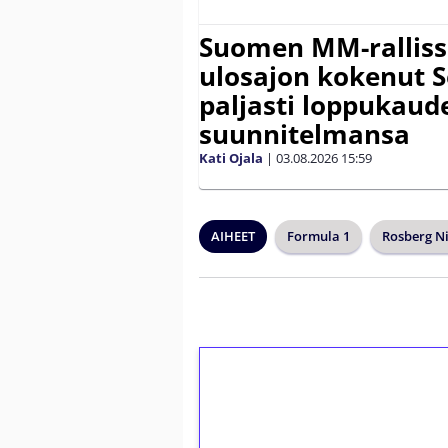
Suomen MM-ralliss
ulosajon kokenut S
paljasti loppukaud
suunnitelmansa
Kati Ojala
|
03.08.2026
15:59
AIHEET
Formula 1
Rosberg N
1€ = 10€ arvosta 
kierrätystä!