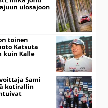
rajuun ulosajoon
on toinen
amoto Katsuta
 kuin Kalle
voittaja Sami
ä kotirallin
ntuivat