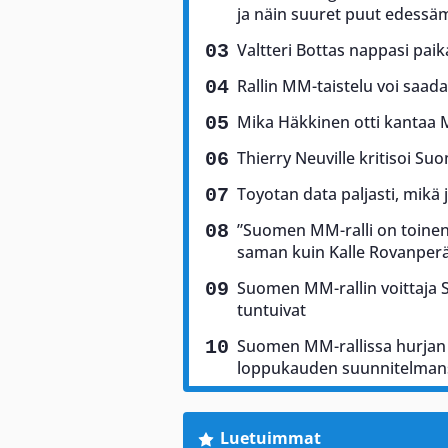
ja näin suuret puut edess
Valtteri Bottas nappasi pai
Rallin MM-taistelu voi saad
Mika Häkkinen otti kantaa 
Thierry Neuville kritisoi Suo
Toyotan data paljasti, mikä 
”Suomen MM-ralli on toinen 
saman kuin Kalle Rovanper
Suomen MM-rallin voittaja Sam
tuntuivat
Suomen MM-rallissa hurjan 
loppukauden suunnitelman
Luetuimmat