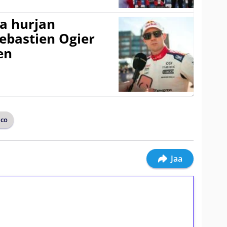
a hurjan
ebastien Ogier
en
ico
Jaa
ilmaiskierroksia ilman