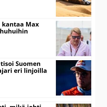
i kantaa Max
ohuhuihin
itisoi Suomen
ari eri linjoilla
ti, mikä johti