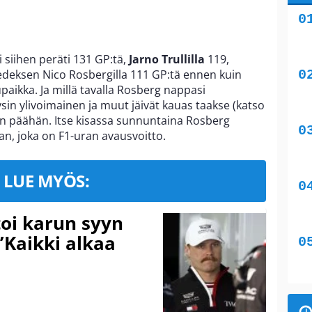
siihen peräti 131 GP:tä,
Jarno Trullilla
119,
deksen Nico Rosbergilla 111 GP:tä ennen kuin
aikka. Ja millä tavalla Rosberg nappasi
ysin ylivoimainen ja muut jäivät kauas taakse (katso
in päähän. Itse kisassa sunnuntaina Rosberg
an, joka on F1-uran avausvoitto.
LUE MYÖS:
toi karun syyn
”Kaikki alkaa