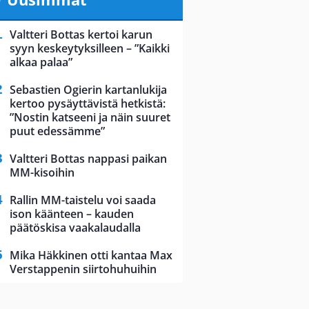
Valtteri Bottas kertoi karun
syyn keskeytyksilleen – ”Kaikki
alkaa palaa”
Sebastien Ogierin kartanlukija
kertoo pysäyttävistä hetkistä:
”Nostin katseeni ja näin suuret
puut edessämme”
Valtteri Bottas nappasi paikan
MM-kisoihin
Rallin MM-taistelu voi saada
ison käänteen – kauden
päätöskisa vaakalaudalla
Mika Häkkinen otti kantaa Max
Verstappenin siirtohuhuihin