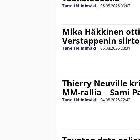
Taneli Niinimäki
|
06.08.2026
00:07
Mika Häkkinen ott
Verstappenin siirt
Taneli Niinimäki
|
05.08.2026
23:31
Thierry Neuville kr
MM-rallia – Sami Paj
Taneli Niinimäki
|
04.08.2026
22:42
Toyotan data paljas