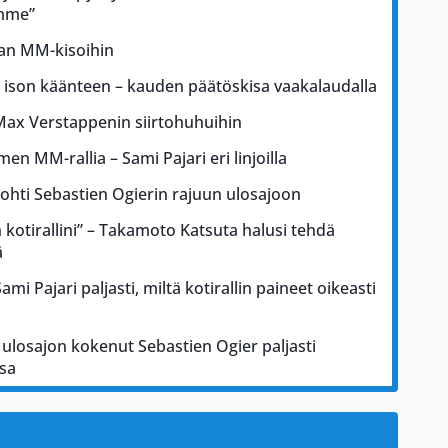
ämme”
kan MM-kisoihin
a ison käänteen – kauden päätöskisa vaakalaudalla
Max Verstappenin siirtohuhuihin
men MM-rallia – Sami Pajari eri linjoilla
johti Sebastien Ogierin rajuun ulosajoon
kotirallini” – Takamoto Katsuta halusi tehdä
ä
i Pajari paljasti, miltä kotirallin paineet oikeasti
ulosajon kokenut Sebastien Ogier paljasti
sa