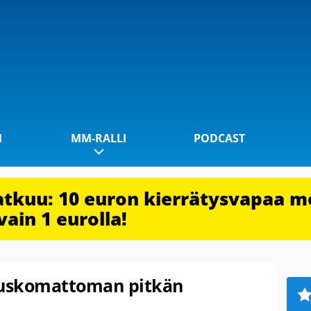
1
MM-RALLI
PODCAST
jatkuu: 10 euron kierrätysvapaa m
vain 1 eurolla!
i uskomattoman pitkän