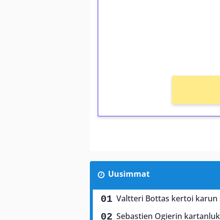
Talleta 1€
Saat heti 50 ilmaiskierr
kierros)!
Ei kierrätysvaatimusta!
Uusimmat
Valtteri Bottas kertoi karun
Sebastien Ogierin kartanluki