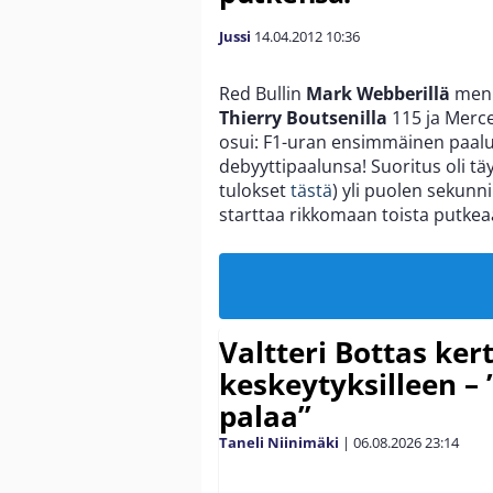
Jussi
14.04.2012
10:36
Red Bullin
Mark Webberillä
meni 
Thierry Boutsenilla
115 ja Merce
osui: F1-uran ensimmäinen paalup
debyyttipaalunsa! Suoritus oli tä
tulokset
tästä
) yli puolen sekunn
starttaa rikkomaan toista putkea
Valtteri Bottas ker
keskeytyksilleen – 
palaa”
Taneli Niinimäki
|
06.08.2026
23:14