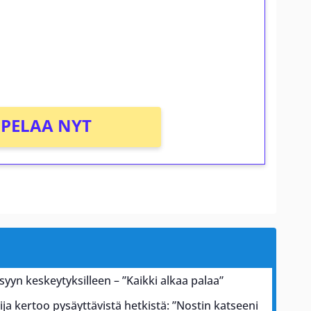
osta Tuohi 1000 -peliin (arvo 0,20€ per
PELAA NYT
 syyn keskeytyksilleen – ”Kaikki alkaa palaa”
ja kertoo pysäyttävistä hetkistä: ”Nostin katseeni