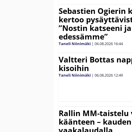
Sebastien Ogierin 
kertoo pysäyttävist
”Nostin katseeni j
edessämme”
Taneli Niinimäki
|
06.08.2026
16:44
Valtteri Bottas na
kisoihin
Taneli Niinimäki
|
06.08.2026
12:49
Rallin MM-taistelu 
käänteen – kauden
vaakalaudalla