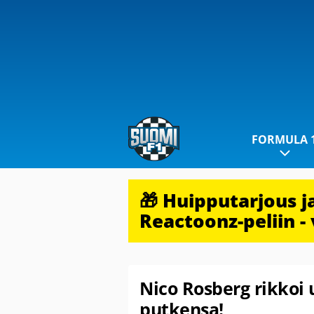
FORMULA 
🎁 Huipputarjous 
Reactoonz-peliin - 
Nico Rosberg rikko
putkensa!