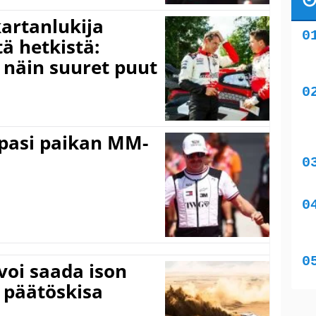
kartanlukija
ä hetkistä:
a näin suuret puut
ppasi paikan MM-
voi saada ison
 päätöskisa