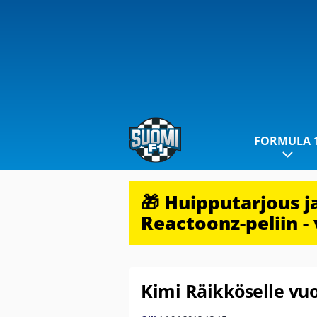
FORMULA 
🎁 Huipputarjous 
Reactoonz-peliin - 
Kimi Räikköselle vuo