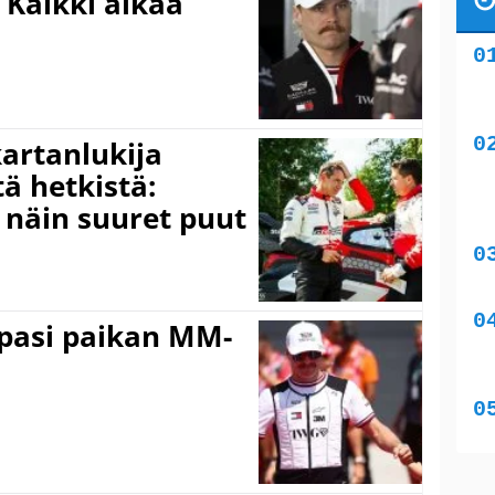
”Kaikki alkaa
kartanlukija
ä hetkistä:
a näin suuret puut
ppasi paikan MM-