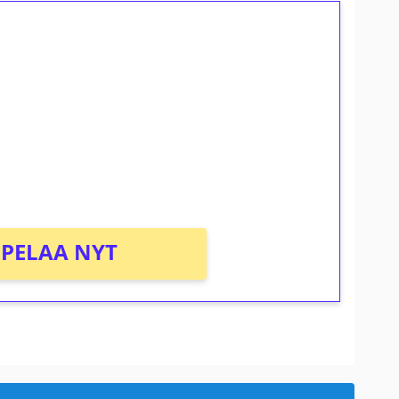
ilmaiskierroksia ilman
osta Tuohi 1000 -peliin (arvo 0,20€ per
PELAA NYT