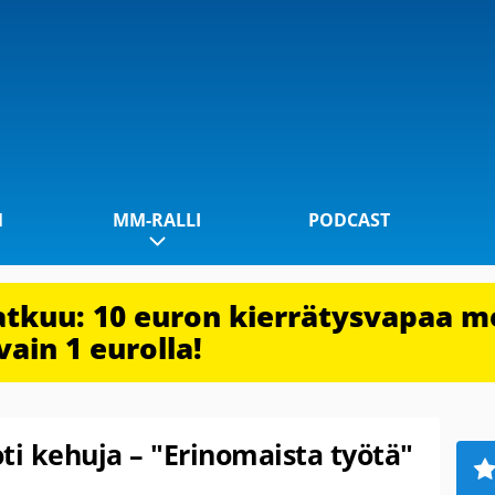
1
MM-RALLI
PODCAST
jatkuu: 10 euron kierrätysvapaa m
vain 1 eurolla!
ti kehuja – "Erinomaista työtä"