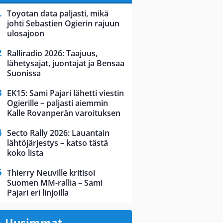
Toyotan data paljasti, mikä
johti Sebastien Ogierin rajuun
ulosajoon
Ralliradio 2026: Taajuus,
lähetysajat, juontajat ja Bensaa
Suonissa
EK15: Sami Pajari lähetti viestin
Ogierille – paljasti aiemmin
Kalle Rovanperän varoituksen
Secto Rally 2026: Lauantain
lähtöjärjestys – katso tästä
koko lista
Thierry Neuville kritisoi
Suomen MM-rallia – Sami
Pajari eri linjoilla
Uusimmat