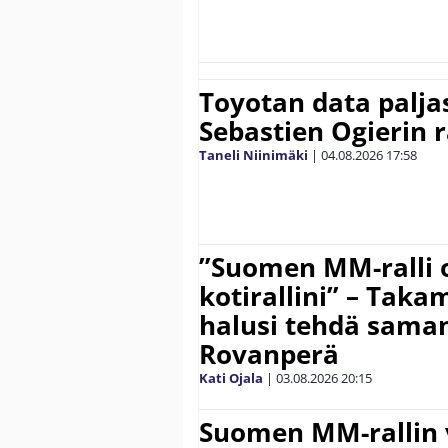
Toyotan data paljas
Sebastien Ogierin 
Taneli Niinimäki
|
04.08.2026
17:58
”Suomen MM-ralli 
kotirallini” – Tak
halusi tehdä saman
Rovanperä
Kati Ojala
|
03.08.2026
20:15
Suomen MM-rallin 