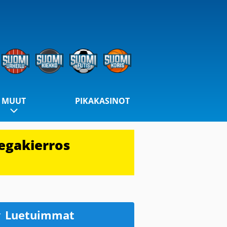
MUUT
PIKAKASINOT
egakierros
Luetuimmat