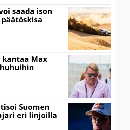
voi saada ison
 päätöskisa
i kantaa Max
ohuhuihin
itisoi Suomen
ari eri linjoilla