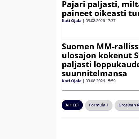
Pajari paljasti, milt
paineet oikeasti tu
Kati Ojala
|
03.08.2026
17:37
Suomen MM-ralliss
ulosajon kokenut S
paljasti loppukaud
suunnitelmansa
Kati Ojala
|
03.08.2026
15:59
AIHEET
Formula 1
Grosjean 