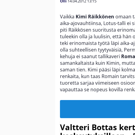
Olli
14.04.2012
13:15
Vaikka
Kimi Räikkönen
omaan ta
aika-ajovauhtiinsa, Lotus-talli ei 
piti Räikkösen suoritusta erinoma
tuleekin olla ja luulisin, että hä
teki erinomaista työtä läpi aika-
olla suhteellisen tyytyväisiä, P
kehuja ei saanut tallikaveri
Roma
samankaltaista kuin Kimin, mutta 
saman tien. Kimi pääsi läpi kolm
renkaita, kun taas Romain tarvitsi 
tuoretta sarjaa viimeiseen osioo
vapauttaa se nopeus kovilla renka
Valtteri Bottas ker