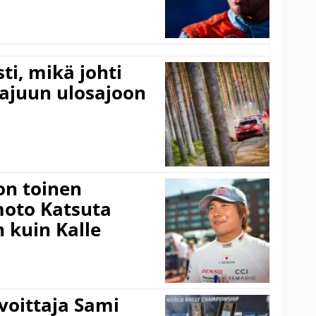
ti, mikä johti
rajuun ulosajoon
on toinen
amoto Katsuta
 kuin Kalle
voittaja Sami