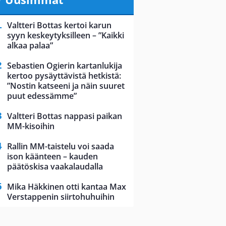
Valtteri Bottas kertoi karun
syyn keskeytyksilleen – ”Kaikki
alkaa palaa”
Sebastien Ogierin kartanlukija
kertoo pysäyttävistä hetkistä:
”Nostin katseeni ja näin suuret
puut edessämme”
Valtteri Bottas nappasi paikan
MM-kisoihin
Rallin MM-taistelu voi saada
ison käänteen – kauden
päätöskisa vaakalaudalla
Mika Häkkinen otti kantaa Max
Verstappenin siirtohuhuihin