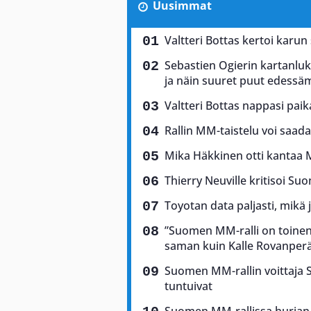
Uusimmat
Valtteri Bottas kertoi karun
Sebastien Ogierin kartanluki
ja näin suuret puut edess
Valtteri Bottas nappasi pai
Rallin MM-taistelu voi saad
Mika Häkkinen otti kantaa 
Thierry Neuville kritisoi Suo
Toyotan data paljasti, mikä 
”Suomen MM-ralli on toinen 
saman kuin Kalle Rovanper
Suomen MM-rallin voittaja Sam
tuntuivat
Suomen MM-rallissa hurjan 