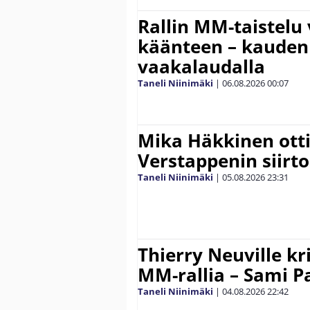
Rallin MM-taistelu 
käänteen – kauden
vaakalaudalla
Taneli Niinimäki
|
06.08.2026
00:07
Mika Häkkinen ott
Verstappenin siirt
Taneli Niinimäki
|
05.08.2026
23:31
Thierry Neuville kr
MM-rallia – Sami Paj
Taneli Niinimäki
|
04.08.2026
22:42