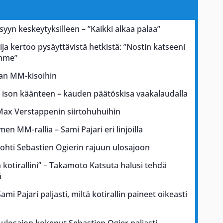
 syyn keskeytyksilleen – ”Kaikki alkaa palaa”
ja kertoo pysäyttävistä hetkistä: ”Nostin katseeni
ämme”
kan MM-kisoihin
a ison käänteen – kauden päätöskisa vaakalaudalla
Max Verstappenin siirtohuhuihin
men MM-rallia – Sami Pajari eri linjoilla
johti Sebastien Ogierin rajuun ulosajoon
kotirallini” – Takamoto Katsuta halusi tehdä
ä
i Pajari paljasti, miltä kotirallin paineet oikeasti
ulosajon kokenut Sebastien Ogier paljasti