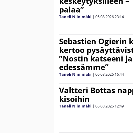
keskeytyksilleen – 
palaa”
Taneli Niinimäki
|
06.08.2026
23:14
Sebastien Ogierin 
kertoo pysäyttävist
”Nostin katseeni j
edessämme”
Taneli Niinimäki
|
06.08.2026
16:44
Valtteri Bottas na
kisoihin
Taneli Niinimäki
|
06.08.2026
12:49