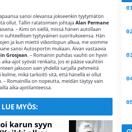
paansa sanoi olevansa jokseenkin tyytymätön
sitä ollut. Tallin ratatoimien johtaja
Alan Permane
isena. – Kimi on siellä, missä hänen autollaan
n on suhteellisen tyytyväinen suoritukseensa. Hän
ajojen ja kun miettii viikonlopun alkua, me voimme
ermane sanoi Autosportin mukaan. Aivan vastaavia
in Grosjean
. – Romainin puhdas vauhti on hyvin
aika-ajot syövät renkaita, jos ei pääse vauhtiin
anteen jaksoon vain yhdellä sarjalla pehmeitä
kolme, mikä tarkoitti sitä, että hänellä ei ollut
n. – Romainilla on nopeutta, meidän täytyy vain
illa aika-ajotilanteessa.
LUE MYÖS:
toi karun syyn