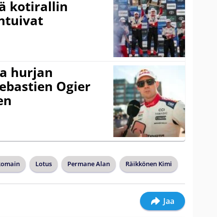
ä kotirallin
ntuivat
a hurjan
ebastien Ogier
en
Romain
Lotus
Permane Alan
Räikkönen Kimi
Jaa