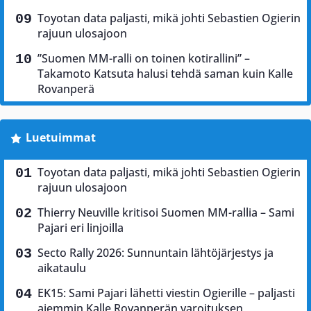
Toyotan data paljasti, mikä johti Sebastien Ogierin
rajuun ulosajoon
”Suomen MM-ralli on toinen kotirallini” –
Takamoto Katsuta halusi tehdä saman kuin Kalle
Rovanperä
Luetuimmat
Toyotan data paljasti, mikä johti Sebastien Ogierin
rajuun ulosajoon
Thierry Neuville kritisoi Suomen MM-rallia – Sami
Pajari eri linjoilla
Secto Rally 2026: Sunnuntain lähtöjärjestys ja
aikataulu
EK15: Sami Pajari lähetti viestin Ogierille – paljasti
aiemmin Kalle Rovanperän varoituksen