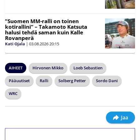
”Suomen MM-ralli on toinen
kotirallini” – Takamoto Katsuta
halusi tehdä saman kuin Kalle
Rovanperä
Kati Ojala
|
03.08.2026
20:15
AIHEET
Hirvonen Mikko
Loeb Sebastien
Pääuutiset
Ralli
Solberg Petter
Sordo Dani
WRC
Jaa