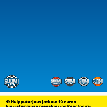
🎁 Huipputarjous jatkuu: 10 euron
kierrätysvapaa megakierros Reactoonz-