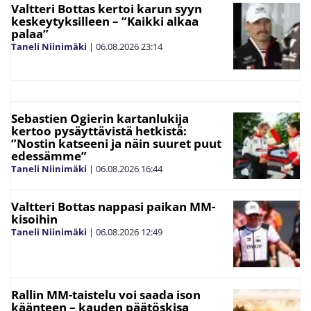
Valtteri Bottas kertoi karun syyn
keskeytyksilleen – ”Kaikki alkaa
palaa”
Taneli Niinimäki
|
06.08.2026
23:14
Sebastien Ogierin kartanlukija
kertoo pysäyttävistä hetkistä:
”Nostin katseeni ja näin suuret puut
edessämme”
Taneli Niinimäki
|
06.08.2026
16:44
Valtteri Bottas nappasi paikan MM-
kisoihin
Taneli Niinimäki
|
06.08.2026
12:49
Rallin MM-taistelu voi saada ison
käänteen – kauden päätöskisa