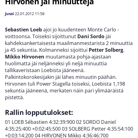
Hirvonen jäi minuutteja
Jussi
22.01.2012
11:58
Sebastien Loeb
ajoi jo kuudenteen Monte Carlo -
voittoonsa. Toiseksi sijoittunut
Dani Sordo
jäi
kahdeksankertaisesta maailmanmestarista 2 minuuttia
ja 45 sekuntia. Kolmanneksi sijoittui
Petter Solberg
.
Mikko Hirvonen
muutamasta pohja-ajastaan
huolimatta jäi neljänneksi yli neljä minuuttia
tallikaveristaan Loebista jääneenä.
Palkintokorokesijakin jäi lähes minuutin päähän.
Hirvonen tuli Power Stagella toiseksi, Loebista 1,198
sekuntia jääneenä, merkaten näin pari ylimääräistä
pistettä.
Rallin lopputulokset:
01 LOEB Sébastien 4:32:39:900 02 SORDO Daniel
4:35:25:400 +0:02:45:500 03 SOLBERG Petter 4:35:54:100
+0:03:14:200 04 HIRVONEN Mikko 4:36:46:700