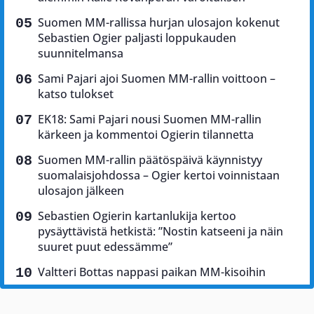
Suomen MM-rallissa hurjan ulosajon kokenut
Sebastien Ogier paljasti loppukauden
suunnitelmansa
Sami Pajari ajoi Suomen MM-rallin voittoon –
katso tulokset
EK18: Sami Pajari nousi Suomen MM-rallin
kärkeen ja kommentoi Ogierin tilannetta
Suomen MM-rallin päätöspäivä käynnistyy
suomalaisjohdossa – Ogier kertoi voinnistaan
ulosajon jälkeen
Sebastien Ogierin kartanlukija kertoo
pysäyttävistä hetkistä: ”Nostin katseeni ja näin
suuret puut edessämme”
Valtteri Bottas nappasi paikan MM-kisoihin