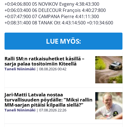
+0:04:06:800 05 NOVIKOV Evgeny 4:38:43:300
+0:06:03:400 06 DELECOUR François 4:40:27:800
+0:07:47:900 07 CAMPANA Pierre 4:41:11:300
+0:08:31:400 08 TANAK Ott 4:43:14:500 +0:10:34:600
LUE MYÖS:
Ralli SM:n ratkaisuhetket käsillä –
sarja palaa tositoimiin Kiteellä
Taneli Niinimäki
|
08.08.2026
00:42
Jari-Matti Latvala nostaa
turvallisuuden pöydälle: ”Miksi rallin
MM-sarjan pitäisi kilpailla siellä?”
Taneli Niinimäki
|
07.08.2026
22:26