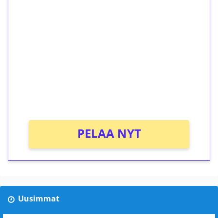
1€ = 10€ arvosta
ilmaiskierroksia ilman
kierrätystä!
Talleta 1€
Saat heti 50 ilmaiskierrosta Tuohi 1000 -
peliin (arvo 0,20€ per kierros)!
Ei kierrätysvaatimusta!
PELAA NYT
Uusimmat