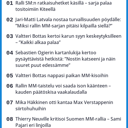
Ralli SM:n ratkaisuhetket käsillä – sarja palaa
tositoimiin Kiteellä
Jari-Matti Latvala nostaa turvallisuuden pöydälle:
”Miksi rallin MM-sarjan pitäisi kilpailla siellä?”
Valtteri Bottas kertoi karun syyn keskeytyksilleen
– ”Kaikki alkaa palaa”
Sebastien Ogierin kartanlukija kertoo
pysäyttävistä hetkistä: ”Nostin katseeni ja näin
suuret puut edessämme”
Valtteri Bottas nappasi paikan MM-kisoihin
Rallin MM-taistelu voi saada ison käänteen –
kauden päätöskisa vaakalaudalla
Mika Häkkinen otti kantaa Max Verstappenin
siirtohuhuihin
Thierry Neuville kritisoi Suomen MM-rallia – Sami
Pajari eri linjoilla