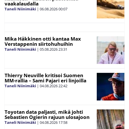
vaakalaudalla
Taneli Niinimäki
|
06.08.2026
00:07
Mika Häkkinen otti kantaa Max
Verstappenin siirtohuhuihin
Taneli Niinimäki
|
05.08.2026
23:31
Thierry Neuville kritisoi Suomen
MM-rallia – Sami Pajari eri linjoilla
Taneli Niinimäki
|
04.08.2026
22:42
Toyotan data paljasti, mikä johti
Sebastien Ogierin rajuun ulosajoon
Taneli Niinimäki
|
04.08.2026
17:58