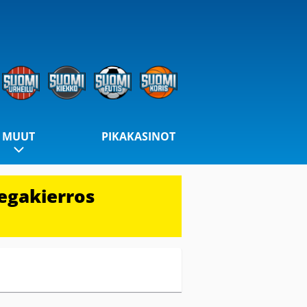
MUUT
PIKAKASINOT
egakierros