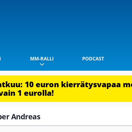
1
MM-RALLI
PODCAST
jatkuu: 10 euron kierrätysvapaa m
vain 1 eurolla!
uber Andreas