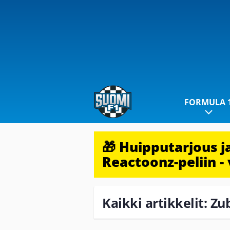
FORMULA 
🎁 Huipputarjous 
Reactoonz-peliin - 
Kaikki artikkelit: Z