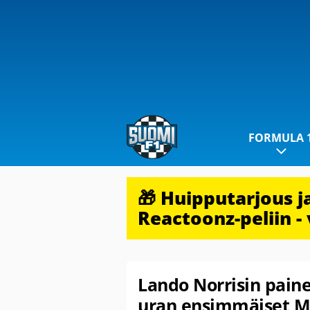
FORMULA 
🎁 Huipputarjous 
Reactoonz-peliin - 
Lando Norrisin paine
uran ensimmäiset M