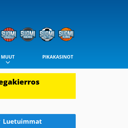
MUUT
PIKAKASINOT
egakierros
Luetuimmat