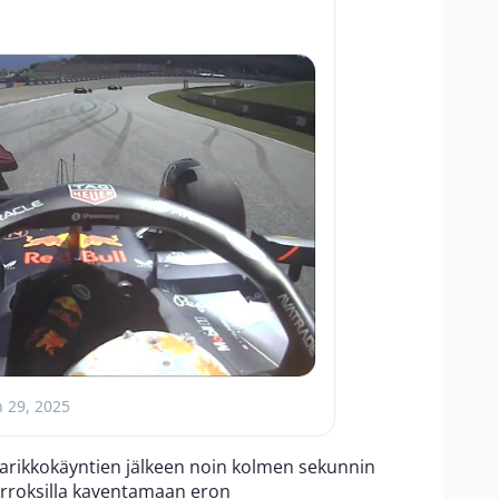
n 29, 2025
varikkokäyntien jälkeen noin kolmen sekunnin
ierroksilla kaventamaan eron