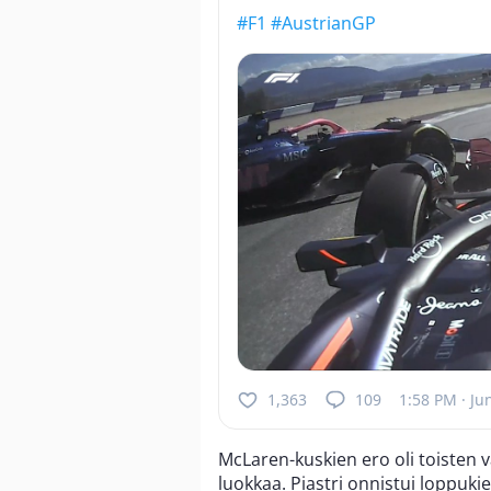
#F1
#AustrianGP
1,363
109
1:58 PM · Ju
McLaren-kuskien ero oli toisten 
luokkaa. Piastri onnistui loppuk