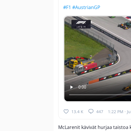
#F1
#AustrianGP
13.4 K
447
1:22 PM · J
McLarenit kävivät hurjaa taistoa 