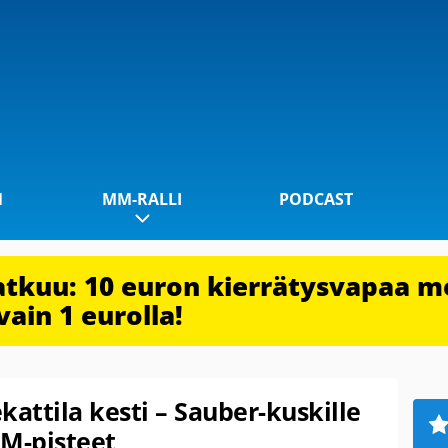
1
MM-RALLI
PODCAST
jatkuu: 10 euron kierrätysvapaa m
vain 1 eurolla!
kattila kesti – Sauber-kuskille
M-pisteet