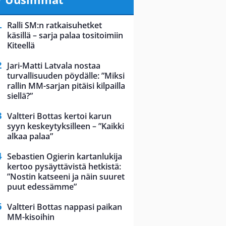
Ralli SM:n ratkaisuhetket
käsillä – sarja palaa tositoimiin
Kiteellä
Jari-Matti Latvala nostaa
turvallisuuden pöydälle: ”Miksi
rallin MM-sarjan pitäisi kilpailla
siellä?”
Valtteri Bottas kertoi karun
syyn keskeytyksilleen – ”Kaikki
alkaa palaa”
Sebastien Ogierin kartanlukija
kertoo pysäyttävistä hetkistä:
”Nostin katseeni ja näin suuret
puut edessämme”
Valtteri Bottas nappasi paikan
MM-kisoihin