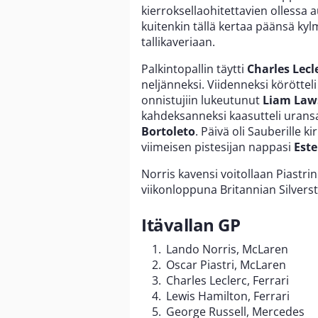
kierroksellaohitettavien ollessa 
kuitenkin tällä kertaa päänsä kyl
tallikaveriaan.
Palkintopallin täytti
Charles Lecl
neljänneksi. Viidenneksi köröttel
onnistujiin lukeutunut
Liam Law
kahdeksanneksi kaasutteli uran
Bortoleto
. Päivä oli Sauberille k
viimeisen pistesijan nappasi
Est
Norris kavensi voitollaan Piastri
viikonloppuna Britannian Silverst
Itävallan GP
Lando Norris, McLaren
Oscar Piastri, McLaren
Charles Leclerc, Ferrari
Lewis Hamilton, Ferrari
George Russell, Mercedes