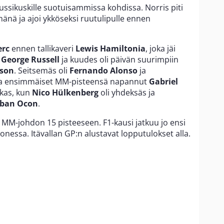
aussikuskille suotuisammissa kohdissa. Norris piti
mänä ja ajoi ykköseksi ruutulipulle ennen
erc
ennen tallikaveri
Lewis Hamiltonia
, joka jäi
i
George Russell
ja kuudes oli päivän suurimpiin
son
. Seitsemäs oli
Fernando Alonso
ja
sa ensimmäiset MM-pisteensä napannut
Gabriel
irkas, kun
Nico Hülkenberg
oli yhdeksäs ja
eban Ocon
.
n MM-johdon 15 pisteeseen. F1-kausi jatkuu jo ensi
onessa. Itävallan GP:n alustavat lopputulokset alla.