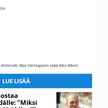
tin
i Antonelli, Max Verstappen sekä Alex Albon.
LUE LISÄÄ
nostaa
älle: ”Miksi