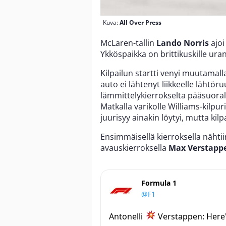
Kuva:
All Over Press
McLaren-tallin
Lando Norris
ajoi
Ykköspaikka on brittikuskille ura
Kilpailun startti venyi muutamalla
auto ei lähtenyt liikkeelle lähtör
lämmittelykierrokselta pääsuorall
Matkalla varikolle Williams-kilpur
juurisyy ainakin löytyi, mutta kilp
Ensimmäisellä kierroksella nähti
avauskierroksella
Max Verstapp
Formula 1
@F1
Antonelli
Verstappen: Here'