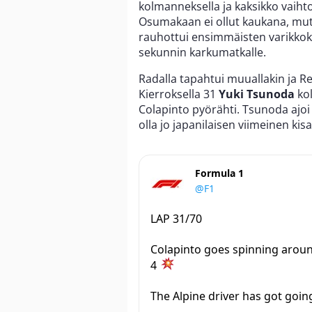
kolmanneksella ja kaksikko vaihto
Osumakaan ei ollut kaukana, mutta 
rauhottui ensimmäisten varikko
sekunnin karkumatkalle.
Radalla tapahtui muuallakin ja Re
Kierroksella 31
Yuki Tsunoda
ko
Colapinto pyörähti. Tsunoda ajoi j
olla jo japanilaisen viimeinen kisa
Formula 1
@F1
LAP 31/70
Colapinto goes spinning aroun
4
The Alpine driver has got goin