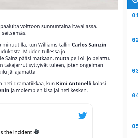
 paalulta voittoon sunnuntaina Itävallassa.
n seitsemäs.
 minuutilla, kun Williams-tallin
Carlos Sainzin
uudukosta. Muiden tullessa jo
e Sainz pääsi matkaan, mutta peli oli jo pelattu.
in takajarrut syttyivät tuleen, joten ongelman
ailu jäi ajamatta.
in heti dramatiikkaa, kun
Kimi Antonelli
kolasi
enin
ja molempien kisa jäi heti kesken.
s the incident