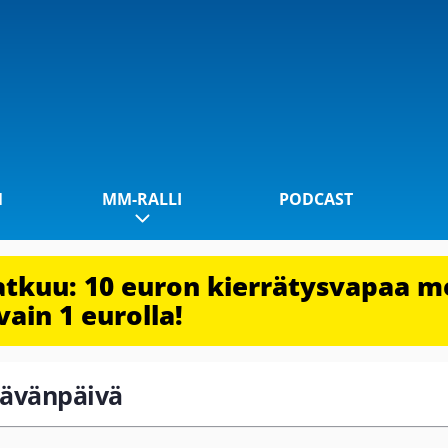
1
MM-RALLI
PODCAST
jatkuu: 10 euron kierrätysvapaa m
vain 1 eurolla!
stävänpäivä