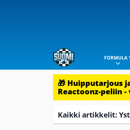
FORMULA 
🎁 Huipputarjous 
Reactoonz-peliin - 
Kaikki artikkelit: Y