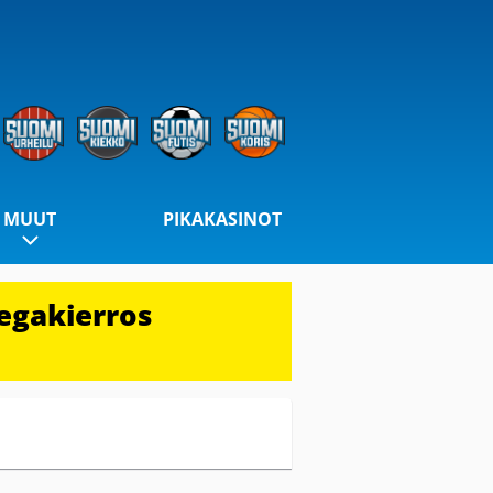
MUUT
PIKAKASINOT
egakierros