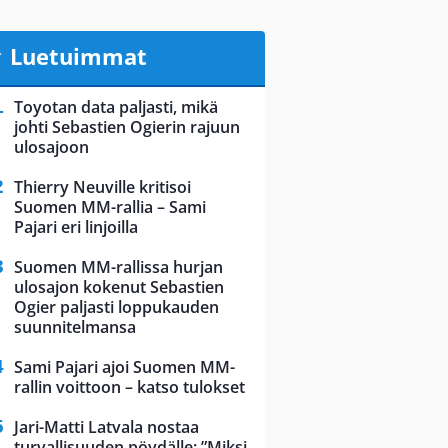
Luetuimmat
Toyotan data paljasti, mikä
johti Sebastien Ogierin rajuun
ulosajoon
Thierry Neuville kritisoi
Suomen MM-rallia – Sami
Pajari eri linjoilla
Suomen MM-rallissa hurjan
ulosajon kokenut Sebastien
Ogier paljasti loppukauden
suunnitelmansa
Sami Pajari ajoi Suomen MM-
rallin voittoon – katso tulokset
Jari-Matti Latvala nostaa
turvallisuuden pöydälle: ”Miksi