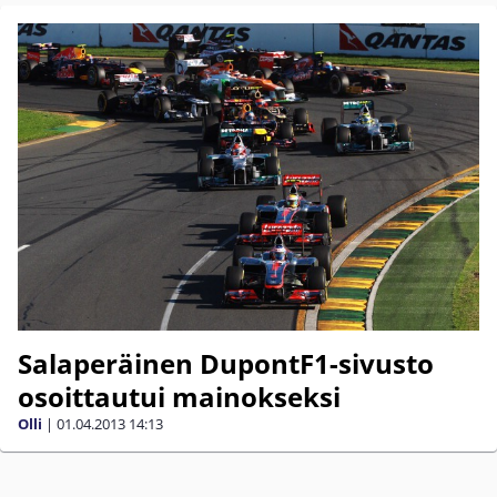
Salaperäinen DupontF1-sivusto
osoittautui mainokseksi
Olli
|
01.04.2013
14:13