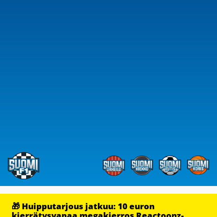
🎁 Huipputarjous jatkuu: 10 euron
kierrätysvapaa megakierros Reactoonz-