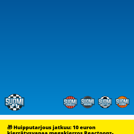
🎁 Huipputarjous jatkuu: 10 euron
kierrätysvapaa megakierros Reactoonz-