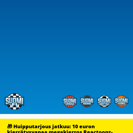
🎁 Huipputarjous jatkuu: 10 euron
kierrätysvapaa megakierros Reactoonz-