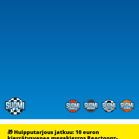
🎁 Huipputarjous jatkuu: 10 euron
kierrätysvapaa megakierros Reactoonz-