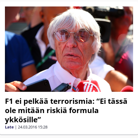
F1 ei pelkää terrorismia: “Ei tässä
ole mitään riskiä formula
ykkösille”
Late
|
24.03.2016
15:28