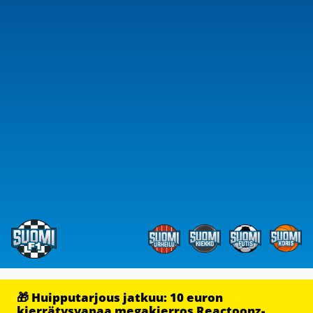
🎁 Huipputarjous jatkuu: 10 euron
kierrätysvapaa megakierros Reactoonz-