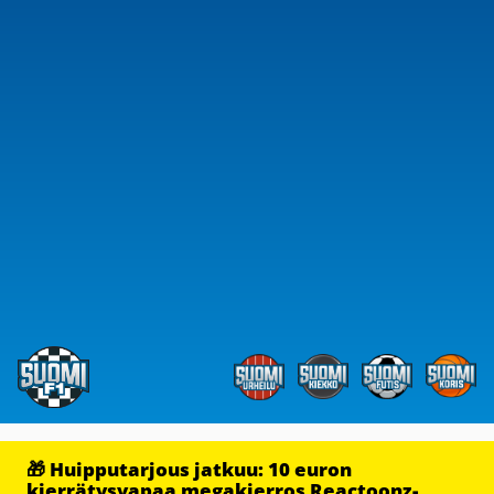
🎁 Huipputarjous jatkuu: 10 euron
kierrätysvapaa megakierros Reactoonz-