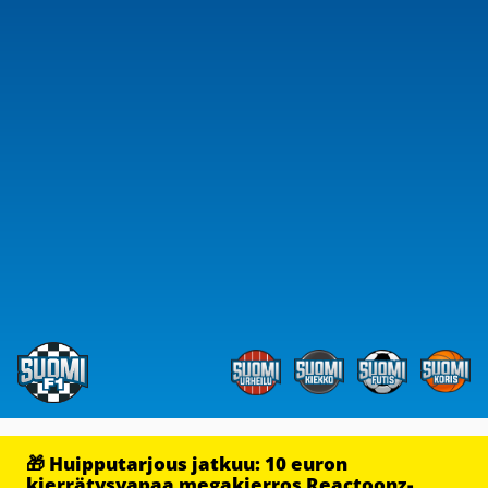
🎁 Huipputarjous jatkuu: 10 euron
kierrätysvapaa megakierros Reactoonz-