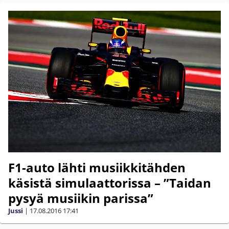
F1-auto lähti musiikkitähden
käsistä simulaattorissa – ”Taidan
pysyä musiikin parissa”
Jussi
|
17.08.2016
17:41