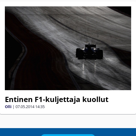
Entinen F1-kuljettaja kuollut
Olli
|
07.05.2014
14:35