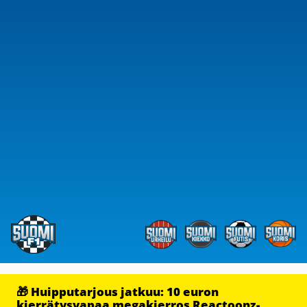
🎁 Huipputarjous jatkuu: 10 euron
kierrätysvapaa megakierros Reactoonz-