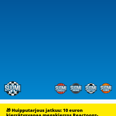
🎁 Huipputarjous jatkuu: 10 euron
kierrätysvapaa megakierros Reactoonz-