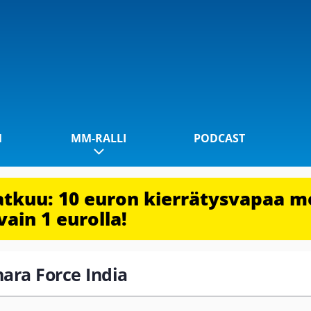
1
MM-RALLI
PODCAST
jatkuu: 10 euron kierrätysvapaa m
vain 1 eurolla!
hara Force India