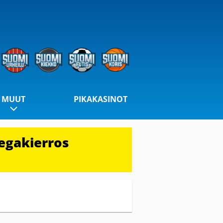
MUUT
PIKAKASINOT
egakierros