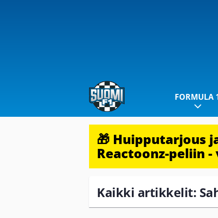
FORMULA 
🎁 Huipputarjous 
Reactoonz-peliin - 
Kaikki artikkelit: Sa