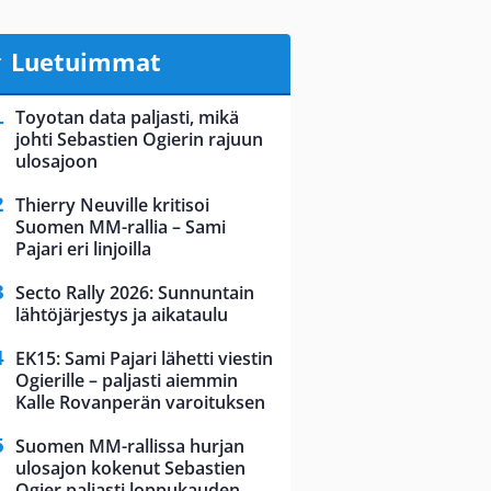
Luetuimmat
Toyotan data paljasti, mikä
johti Sebastien Ogierin rajuun
ulosajoon
Thierry Neuville kritisoi
Suomen MM-rallia – Sami
Pajari eri linjoilla
Secto Rally 2026: Sunnuntain
lähtöjärjestys ja aikataulu
EK15: Sami Pajari lähetti viestin
Ogierille – paljasti aiemmin
Kalle Rovanperän varoituksen
Suomen MM-rallissa hurjan
ulosajon kokenut Sebastien
Ogier paljasti loppukauden