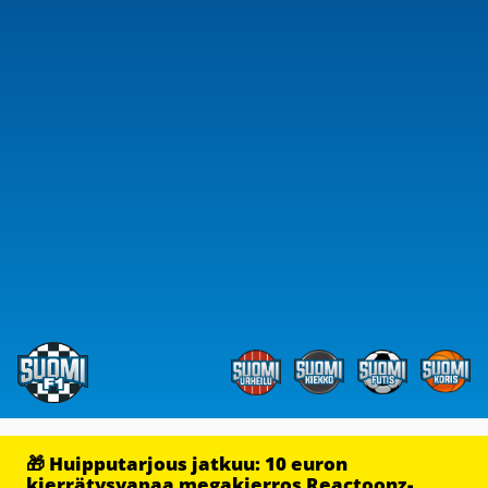
🎁 Huipputarjous jatkuu: 10 euron
kierrätysvapaa megakierros Reactoonz-