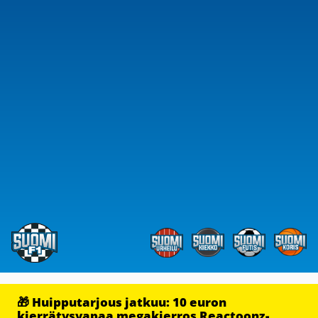
🎁 Huipputarjous jatkuu: 10 euron
kierrätysvapaa megakierros Reactoonz-