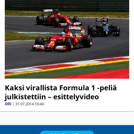
Kaksi virallista Formula 1 -peliä
julkistettiin – esittelyvideo
Olli
|
31.07.2014
16:40