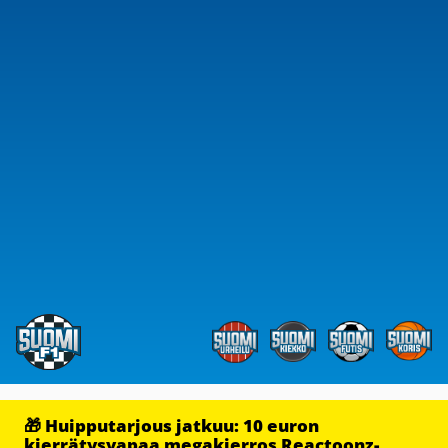
🎁 Huipputarjous jatkuu: 10 euron
kierrätysvapaa megakierros Reactoonz-