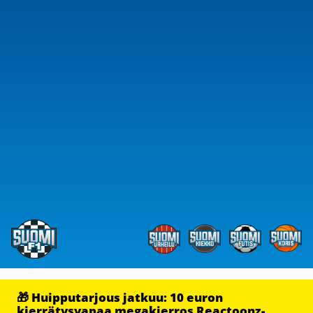
🎁 Huipputarjous jatkuu: 10 euron
kierrätysvapaa megakierros Reactoonz-