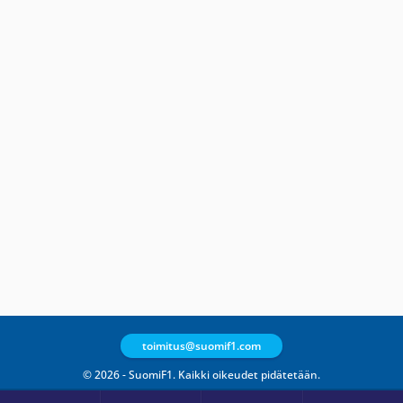
toimitus@suomif1.com
© 2026 - SuomiF1. Kaikki oikeudet pidätetään.