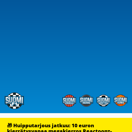
🎁 Huipputarjous jatkuu: 10 euron
kierrätysvapaa megakierros Reactoonz-