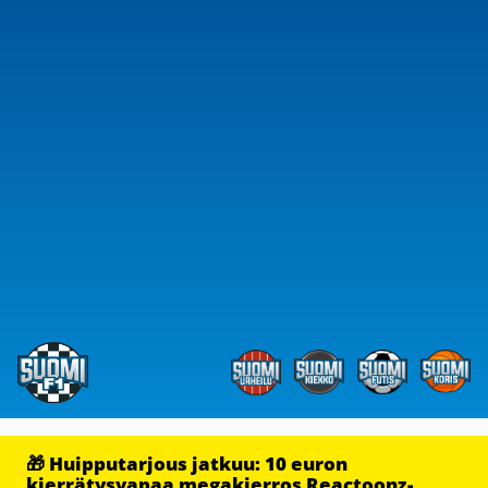
🎁 Huipputarjous jatkuu: 10 euron
kierrätysvapaa megakierros Reactoonz-