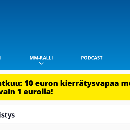
1
MM-RALLI
PODCAST
jatkuu: 10 euron kierrätysvapaa m
vain 1 eurolla!
istys