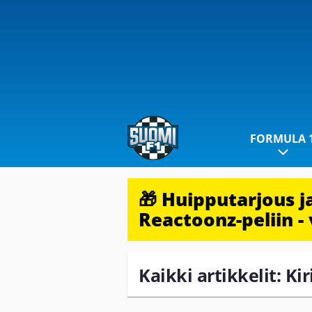
FORMULA 
🎁 Huipputarjous 
Reactoonz-peliin - 
Kaikki artikkelit: Kir