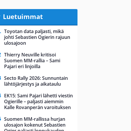
Luetuimmat
Toyotan data paljasti, mikä
johti Sebastien Ogierin rajuun
ulosajoon
Thierry Neuville kritisoi
Suomen MM-rallia – Sami
Pajari eri linjoilla
Secto Rally 2026: Sunnuntain
lähtöjärjestys ja aikataulu
EK15: Sami Pajari lähetti viestin
Ogierille – paljasti aiemmin
Kalle Rovanperän varoituksen
Suomen MM-rallissa hurjan
ulosajon kokenut Sebastien
Ogier paljasti loppukauden