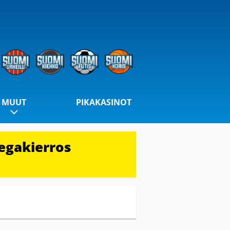
MUUT
PIKAKASINOT
egakierros