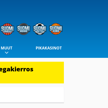
MUUT
PIKAKASINOT
egakierros