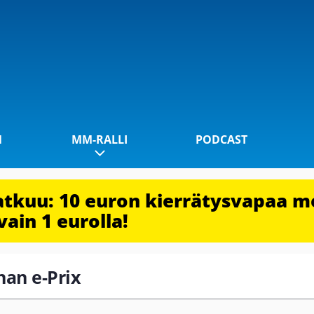
1
MM-RALLI
PODCAST
jatkuu: 10 euron kierrätysvapaa m
vain 1 eurolla!
inan e-Prix