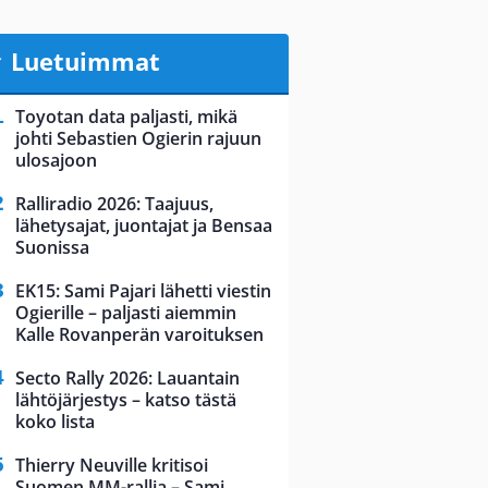
Luetuimmat
Toyotan data paljasti, mikä
johti Sebastien Ogierin rajuun
ulosajoon
Ralliradio 2026: Taajuus,
lähetysajat, juontajat ja Bensaa
Suonissa
EK15: Sami Pajari lähetti viestin
Ogierille – paljasti aiemmin
Kalle Rovanperän varoituksen
Secto Rally 2026: Lauantain
lähtöjärjestys – katso tästä
koko lista
Thierry Neuville kritisoi
Suomen MM-rallia – Sami