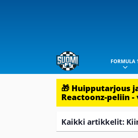
FORMULA 
🎁 Huipputarjous 
Reactoonz-peliin - 
Kaikki artikkelit: Ki