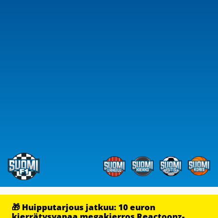
🎁 Huipputarjous jatkuu: 10 euron
kierrätysvapaa megakierros Reactoonz-