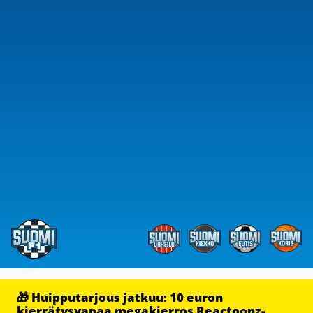
🎁 Huipputarjous jatkuu: 10 euron
kierrätysvapaa megakierros Reactoonz-