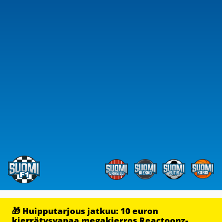
🎁 Huipputarjous jatkuu: 10 euron
kierrätysvapaa megakierros Reactoonz-