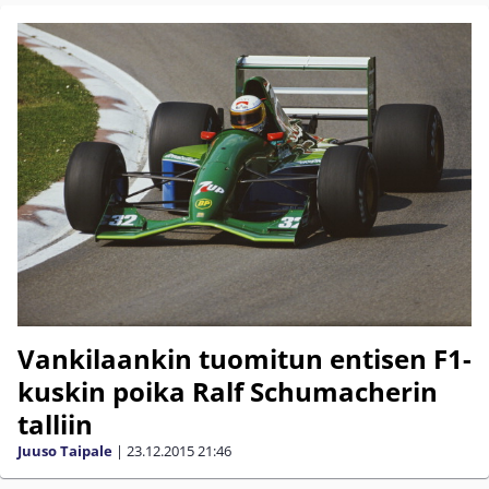
Vankilaankin tuomitun entisen F1-
kuskin poika Ralf Schumacherin
talliin
Juuso Taipale
|
23.12.2015
21:46