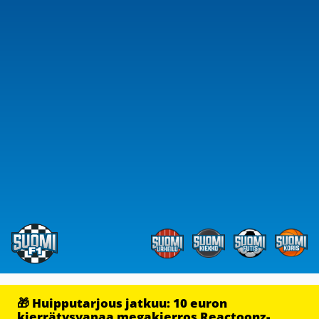
🎁 Huipputarjous jatkuu: 10 euron
kierrätysvapaa megakierros Reactoonz-