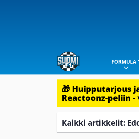
FORMULA 
🎁 Huipputarjous 
Reactoonz-peliin - 
Kaikki artikkelit: Ed