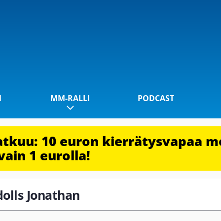
1
MM-RALLI
PODCAST
jatkuu: 10 euron kierrätysvapaa m
vain 1 eurolla!
dolls Jonathan