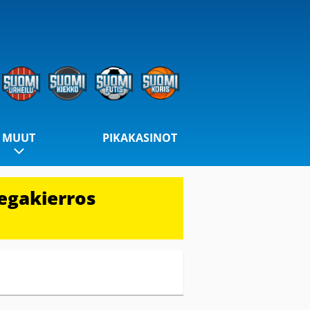
MUUT
PIKAKASINOT
egakierros