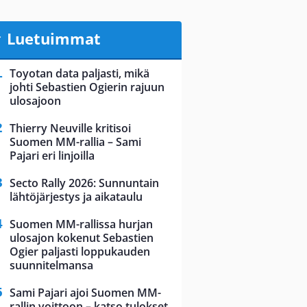
Luetuimmat
Toyotan data paljasti, mikä
johti Sebastien Ogierin rajuun
ulosajoon
Thierry Neuville kritisoi
Suomen MM-rallia – Sami
Pajari eri linjoilla
Secto Rally 2026: Sunnuntain
lähtöjärjestys ja aikataulu
Suomen MM-rallissa hurjan
ulosajon kokenut Sebastien
Ogier paljasti loppukauden
suunnitelmansa
Sami Pajari ajoi Suomen MM-
rallin voittoon – katso tulokset