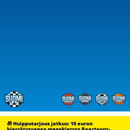
🎁 Huipputarjous jatkuu: 10 euron
kierrätysvapaa megakierros Reactoonz-