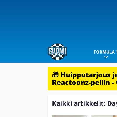
FORMULA 
🎁 Huipputarjous 
Reactoonz-peliin - 
Kaikki artikkelit: D