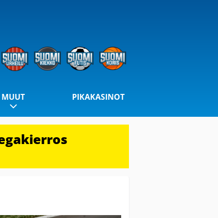
MUUT
PIKAKASINOT
egakierros