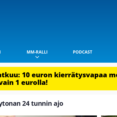
1
MM-RALLI
PODCAST
jatkuu: 10 euron kierrätysvapaa m
vain 1 eurolla!
aytonan 24 tunnin ajo