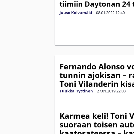
tiimiin Daytonan 24 
Juuso Koivumäki
|
08.01.2022
12:40
Fernando Alonso vo
tunnin ajokisan – 
Toni Vilanderin kis
Tuukka Hyttinen
|
27.01.2019
22:03
Karmea keli! Toni V
suoraan toisen au
kaatosateessa – ka