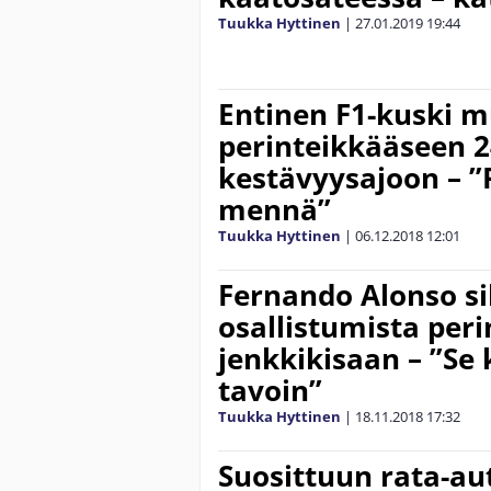
Tuukka Hyttinen
|
27.01.2019
19:44
Entinen F1-kuski 
perinteikkääseen 2
kestävyysajoon – 
mennä”
Tuukka Hyttinen
|
06.12.2018
12:01
Fernando Alonso si
osallistumista per
jenkkikisaan – ”Se
tavoin”
Tuukka Hyttinen
|
18.11.2018
17:32
Suosittuun rata-au