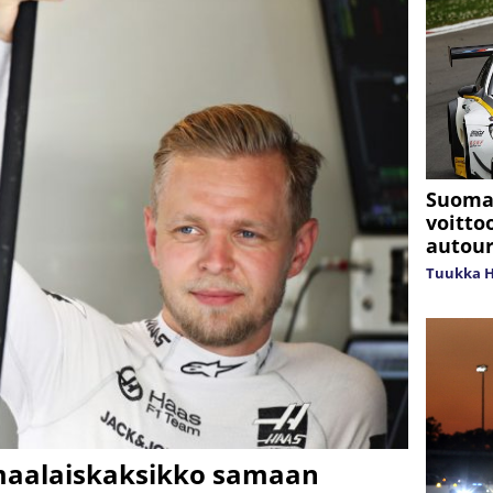
Suomal
voitto
autour
Tuukka H
smaalaiskaksikko samaan