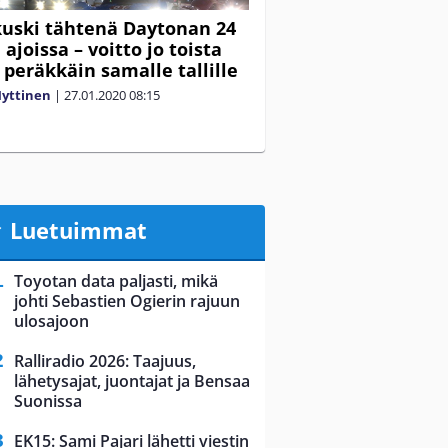
kuski tähtenä Daytonan 24
ajoissa – voitto jo toista
 peräkkäin samalle tallille
yttinen
|
27.01.2020
08:15
Luetuimmat
Toyotan data paljasti, mikä
johti Sebastien Ogierin rajuun
ulosajoon
Ralliradio 2026: Taajuus,
lähetysajat, juontajat ja Bensaa
Suonissa
EK15: Sami Pajari lähetti viestin