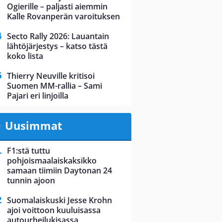
Ogierille – paljasti aiemmin
Kalle Rovanperän varoituksen
Secto Rally 2026: Lauantain
lähtöjärjestys – katso tästä
koko lista
Thierry Neuville kritisoi
Suomen MM-rallia – Sami
Pajari eri linjoilla
Uusimmat
F1:stä tuttu
pohjoismaalaiskaksikko
samaan tiimiin Daytonan 24
tunnin ajoon
Suomalaiskuski Jesse Krohn
ajoi voittoon kuuluisassa
autourheilukisassa