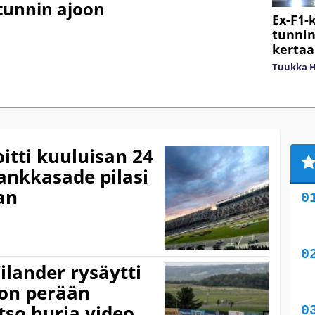
tunnin ajoon
Ex-F1-
tunnin 
kertaa
Tuukka H
itti kuuluisan 24
rankkasade pilasi
an
ilander rysäytti
ton perään
tso hurja video