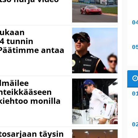
mukaan
4 tunnin
”Päätimme antaa
lmäilee
inteikkääseen
 kiehtoo monilla
tosarjaan täysin